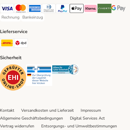
Visa Payment Method
Mastercard Payment Method
American Express Payment Method
Diners Club Payment Method
PayPal Payment Method
Apple Pay Payment Method
Klarna Payment Method
Riverty Payment 
Google P
Rechnung
Bankeinzug
Rechnung Payment Method
Bankeinzug Payment Method
Lieferservice
DHL Shipping Method
DPD Shipping Method
Sicherheit
Security
Security
Security
Kontakt
Versandkosten und Lieferzeit
Impressum
Allgemeine Geschäftsbedingungen
Digital Services Act
Vertrag widerrufen
Entsorgungs- und Umweltbestimmungen