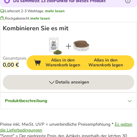
Du sammelst 13 zooPunkte für dieses Produkt
Lieferzeit 2-3 Werktage.
mehr lesen
Rückgaberecht
mehr lesen
Kombinieren Sie es mit
Gesamtpreis
Alles in den
Alles in den
0,00 €
Warenkorb legen
Warenkorb legen
Details anzeigen
Produktbeschreibung
Preise inkl. MwSt. UVP = unverbindliche Preisempfehlung *
Es gelten
die Lieferbedingungen
"Sonst" = Der niedrigste Preis des Artikels innerhalb der letzten 30