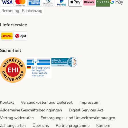
Visa Payment Method
Mastercard Payment Method
American Express Payment Method
Diners Club Payment Method
PayPal Payment Method
Apple Pay Payment Method
Klarna Payment Method
Riverty Payment 
Google P
Rechnung
Bankeinzug
Rechnung Payment Method
Bankeinzug Payment Method
Lieferservice
DHL Shipping Method
DPD Shipping Method
Sicherheit
Security
Security
Security
Kontakt
Versandkosten und Lieferzeit
Impressum
Allgemeine Geschäftsbedingungen
Digital Services Act
Vertrag widerrufen
Entsorgungs- und Umweltbestimmungen
Zahlungsarten
Über uns
Partnerprogramme
Karriere