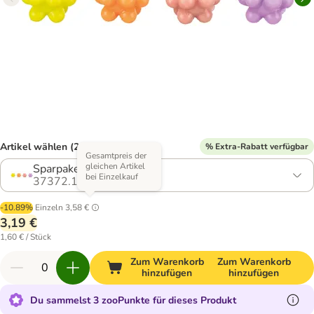
Artikel wählen (2 Varianten)
% Extra-Rabatt verfügbar
Gesamtpreis der
gleichen Artikel
Sparpaket: 8 Stück
bei Einzelkauf
37372.1
-10.89%
Einzeln
3,58 €
3,19 €
1,60 € / Stück
Zum Warenkorb
Zum Warenkorb
hinzufügen
hinzufügen
Du sammelst 3 zooPunkte für dieses Produkt