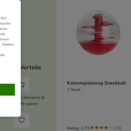
 Wir
nkaufen
ecke-
ante
können
. Weitere
ter
Deine Vorteile
Katzenspielzeug Snackball
1 Stück
zooplus Abo aktivieren &
immer 5% sparen
Rating: 3.7/5
(
129
)