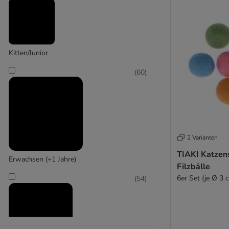
(
3
)
Kitten/Junior
(
60
)
Designed by Lotte
2 Varianten
TIAKI Katzen
Erwachsen (+1 Jahre)
Filzbälle
6er Set (je Ø 3 
(
54
)