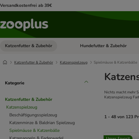
Versandkostenfrei ab 39€
Katzenfutter & Zubehör
Hundefutter & Zubehör
Kategorie-Menü öffnen: Katzenf
Katzenfutter & Zubehör
Katzenspielzeug
Spielmäuse & Katzenbälle
Katzen
Kategorie
Nichts macht mehr Sp
Katzenspielzeug Far
Katzenfutter & Zubehör
Katzenspielzeug
Beschäftigungsspielzeug
1 - 48 von 123 P
Katzenminze & Baldrian Spielzeug
Spielmäuse & Katzenbälle
product items ha
Katzenangeln & Federwedel
Unser Favorit