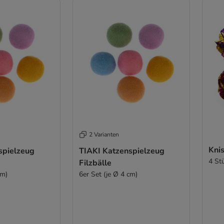
2 Varianten
Knis
spielzeug
TIAKI Katzenspielzeug
4 St
Filzbälle
cm)
6er Set (je Ø 4 cm)