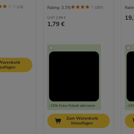
(
13
)
Rating: 3.7/5
Ratin
(
287
)
19,
UVP
2,99 €
1,79 €
Warenkorb
nzufügen
-15% Extra-Rabatt aktivieren
-15%
Zum Warenkorb
hinzufügen