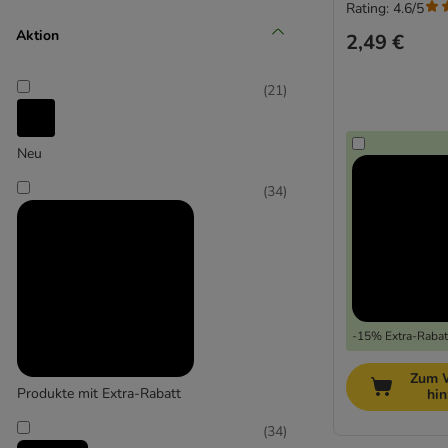
Rating: 4.6/5
Aktion
2,49 €
Senior (+10 Jahre)
(
21
)
Neu
(
34
)
-15% Extra-Rabatt
Zum 
Produkte mit Extra-Rabatt
hi
(
34
)