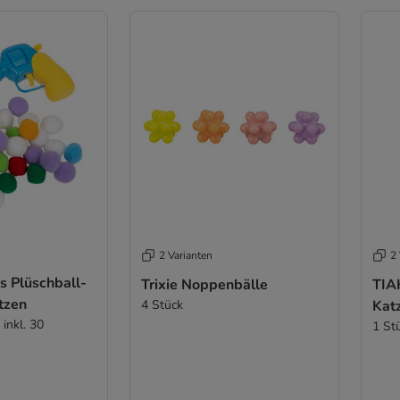
2 Varianten
2 
s Plüschball-
Trixie Noppenbälle
TIA
atzen
4 Stück
Kat
 inkl. 30
1 St