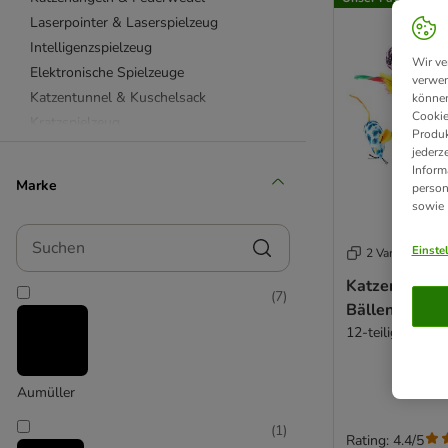
Laserpointer & Laserspielzeug
Intelligenzspielzeug
Wir ve
Elektronische Spielzeuge
verwen
Katzentunnel & Kuschelsack
können
Cookie
Kratzspielzeug
Produk
Aumüller Katzenspielzeug
jederz
Inform
Beetzees Katzenspielzeug
Marke
person
CATIT Katzenspielzeug
sowie
Designed by Lotte
Suchen
KONG Katzenspielzeug
Einste
2 Varianten
Modern Living Katzenspielzeug
Katzenspielz
(
7
)
TIAKI Katzenspielzeug
Bällen & Mäu
TRIXIE Katzenspielzeug
12-teiliges Set
Kuscheltiere für Katzen
Katzenlaufrad
Aumüller
Katzenpools
mit Futter
(
1
)
Rating: 4.4/5
Spielmäuse