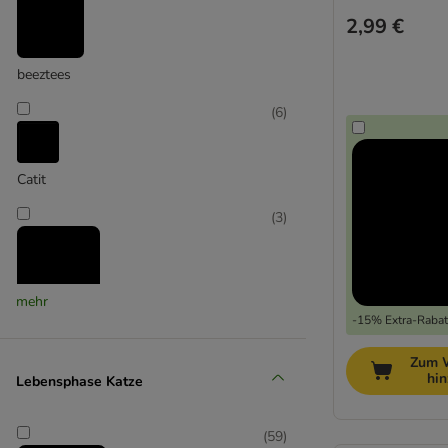
2,99 €
mit Matatabi
beeztees
(
6
)
Catit
(
3
)
mehr
-15% Extra-Rabatt
CHEERBLE
Zum 
(
2
)
hi
Lebensphase Katze
(
59
)
Cosma