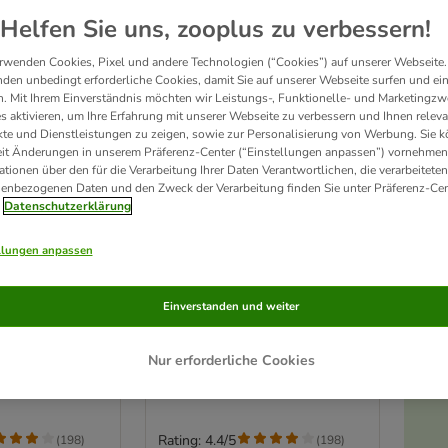
Helfen Sie uns, zooplus zu verbessern!
rwenden Cookies, Pixel und andere Technologien (“Cookies”) auf unserer Webseite.
den unbedingt erforderliche Cookies, damit Sie auf unserer Webseite surfen und ei
. Mit Ihrem Einverständnis möchten wir Leistungs-, Funktionelle- und Marketingzw
s aktivieren, um Ihre Erfahrung mit unserer Webseite zu verbessern und Ihnen relev
te und Dienstleistungen zu zeigen, sowie zur Personalisierung von Werbung. Sie 
eit Änderungen in unserem Präferenz-Center (“Einstellungen anpassen”) vornehmen
ationen über den für die Verarbeitung Ihrer Daten Verantwortlichen, die verarbeiteten
enbezogenen Daten und den Zweck der Verarbeitung finden Sie unter Präferenz-Cen
Datenschutzerklärung
llungen anpassen
2 Varianten
eug-Set mit
Katzenspielzeug-Set mit
Einverstanden und weiter
sen
Bällen & Mäusen
Sparpaket: 2 x 12-teiliges Set
Nur erforderliche Cookies
Rating: 4.4/5
(
198
)
(
198
)