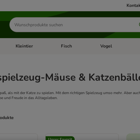
Kontak
Produkte
suchen
Kleintier
Fisch
Vogel
utter & Zubehör
Kategorie-Menü öffnen: Hundefutter & Zubehör
Kategorie-Menü öffnen: Kleintier
Kategorie-Menü öffnen
Ka
spielzeug-Mäuse & Katzenbäll
aß, als mit der Katze zu spielen. Mit dem richtigen Spielzeug umso mehr. Aber auc
be und Freude in das Alltagsleben.
rodukte
ve been changed
Unser Favorit