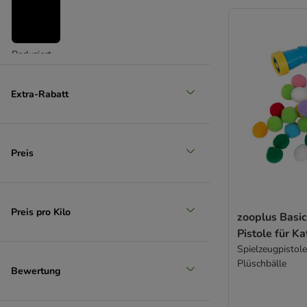
Reduziert
(
6
)
Extra-Rabatt
Preis
Unser Favorit
Preis pro Kilo
zooplus Basic
Pistole für K
Spielzeugpistole
Plüschbälle
Bewertung