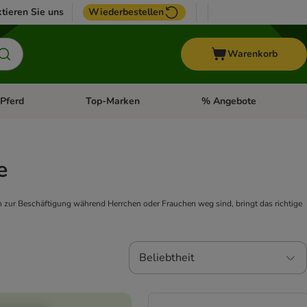
tieren Sie uns
Wiederbestellen
Warenkorb
Pferd
Top-Marken
% Angebote
: Fisch
tegorie-Menü öffnen: Vogel
Kategorie-Menü öffnen: Pferd
Kategorie-Menü öffnen: T
e
h zur Beschäftigung während Herrchen oder Frauchen weg sind, bringt das richtige
Beliebtheit