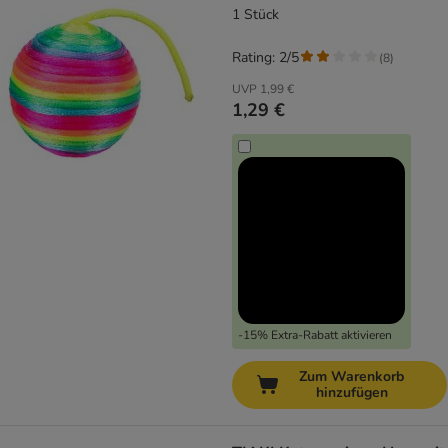
1 Stück
Rating: 2/5
(
8
)
UVP
1,99 €
1,29 €
-15% Extra-Rabatt aktivieren
Zum Warenkorb
hinzufügen