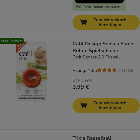
-5% Extra-Rabatt aktivieren
Zum Warenkorb
hinzufügen
nser Favorit
Catit Design Senses Super-
Roller-Spielschiene
Catit Senses 2.0 Fireball
Rating: 4.3/5
(
1252
)
UVP
5,99 €
3,99 €
Zum Warenkorb
hinzufügen
Trixie Rasselball