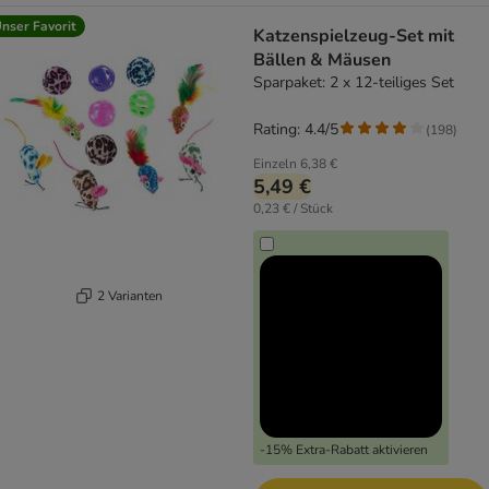
nser Favorit
Katzenspielzeug-Set mit
Bällen & Mäusen
Sparpaket: 2 x 12-teiliges Set
Rating: 4.4/5
(
198
)
Einzeln
6,38 €
5,49 €
0,23 € / Stück
2 Varianten
-15% Extra-Rabatt aktivieren