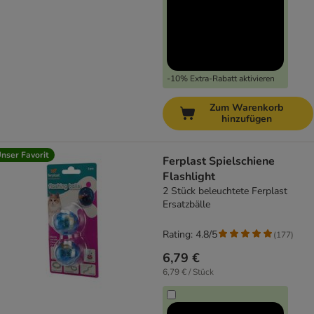
-10% Extra-Rabatt aktivieren
Zum Warenkorb
hinzufügen
nser Favorit
Ferplast Spielschiene
Flashlight
2 Stück beleuchtete Ferplast
Ersatzbälle
Rating: 4.8/5
(
177
)
6,79 €
6,79 € / Stück