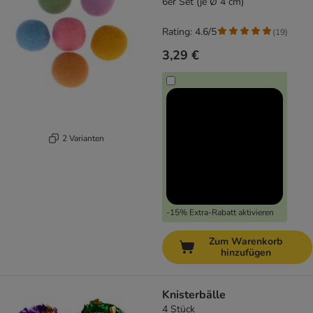
6er Set (je Ø 4 cm)
Rating: 4.6/5
(
19
)
3,29 €
2 Varianten
-15% Extra-Rabatt aktivieren
Zum Warenkorb
hinzufügen
Knisterbälle
4 Stück