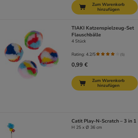
Zum Warenkorb
hinzufügen
TIAKI Katzenspielzeug-Set
Flauschbälle
4 Stück
Rating: 4.2/5
(
5
)
0,99 €
Zum Warenkorb
hinzufügen
Catit Play-N-Scratch – 3 in 1
H 25 x Ø 36 cm