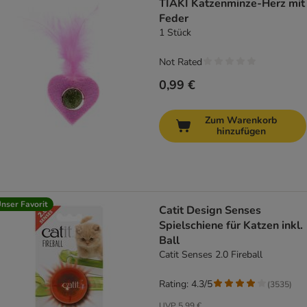
TIAKI Katzenminze-Herz mit
Feder
1 Stück
Not Rated
0,99 €
Zum Warenkorb
hinzufügen
nser Favorit
Catit Design Senses
Spielschiene für Katzen inkl.
Ball
Catit Senses 2.0 Fireball
Rating: 4.3/5
(
3535
)
UVP
5,99 €