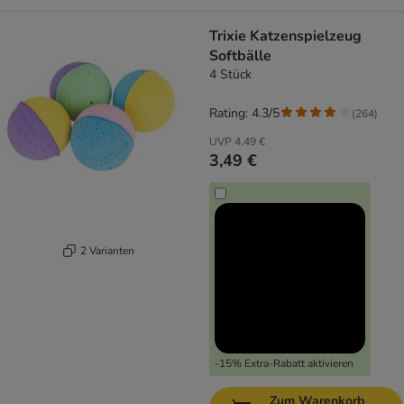
Trixie Katzenspielzeug
Softbälle
4 Stück
Rating: 4.3/5
(
264
)
UVP
4,49 €
3,49 €
2 Varianten
-15% Extra-Rabatt aktivieren
Zum Warenkorb