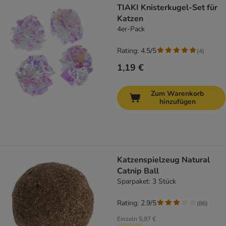
TIAKI Knisterkugel-Set für
Katzen
4er-Pack
Rating: 4.5/5
(
4
)
1,19 €
Zum Warenkorb
hinzufügen
Katzenspielzeug Natural
Catnip Ball
Sparpaket: 3 Stück
Rating: 2.9/5
(
86
)
Einzeln
5,97 €