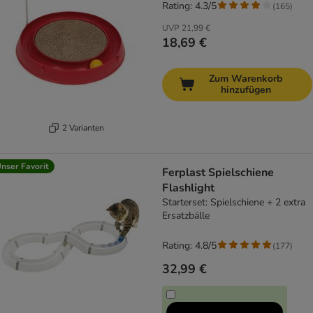
Rating: 4.3/5
(
165
)
UVP
21,99 €
18,69 €
Zum Warenkorb
hinzufügen
2 Varianten
nser Favorit
Ferplast Spielschiene
Flashlight
Starterset: Spielschiene + 2 extra
Ersatzbälle
Rating: 4.8/5
(
177
)
32,99 €