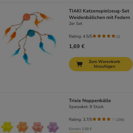
TIAKI Katzenspielzeug-Set
Weidenbällchen mit Federn
2er Set
Rating: 4.5/5
(
2
)
1,69 €
Zum Warenkorb
hinzufügen
Trixie Noppenbälle
Sparpaket: 8 Stück
Rating: 3.7/5
(
286
)
Einzeln
3,58 €