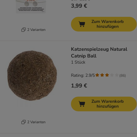
3,99 €
Zum Warenkorb
hinzufügen
2 Varianten
Katzenspielzeug Natural
Catnip Ball
1 Stück
Rating: 2.9/5
(
86
)
1,99 €
Zum Warenkorb
hinzufügen
2 Varianten