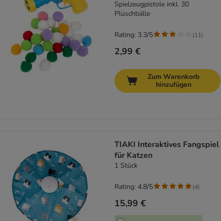
Spielzeugpistole inkl. 30
Plüschbälle
Rating: 3.3/5
(
11
)
2,99 €
Zum Warenkorb
hinzufügen
TIAKI Interaktives Fangspiel
für Katzen
1 Stück
Rating: 4.8/5
(
4
)
15,99 €