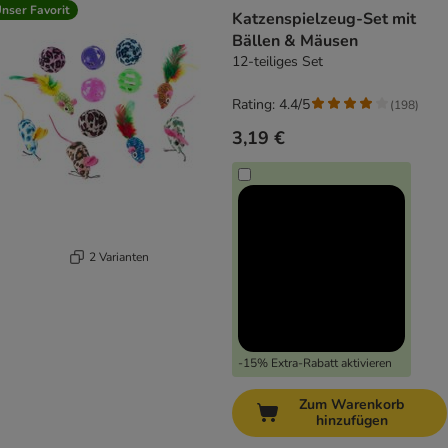
product items have been changed
nser Favorit
Katzenspielzeug-Set mit
Bällen & Mäusen
12-teiliges Set
Rating: 4.4/5
(
198
)
3,19 €
2 Varianten
-15% Extra-Rabatt aktivieren
Zum Warenkorb
hinzufügen