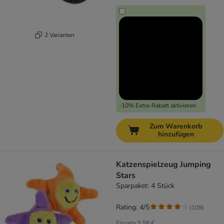
2 Varianten
-10% Extra-Rabatt aktivieren
Zum Warenkorb
hinzufügen
Katzenspielzeug Jumping
Stars
Sparpaket: 4 Stück
Rating: 4/5
(
109
)
Einzeln
5,58 €