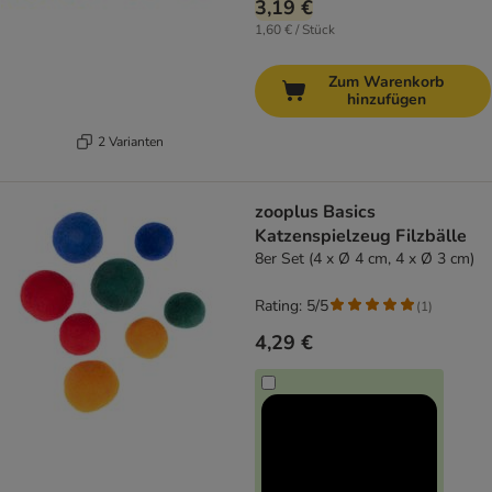
3,19 €
1,60 € / Stück
Zum Warenkorb
hinzufügen
2 Varianten
zooplus Basics
Katzenspielzeug Filzbälle
8er Set (4 x Ø 4 cm, 4 x Ø 3 cm)
Rating: 5/5
(
1
)
4,29 €