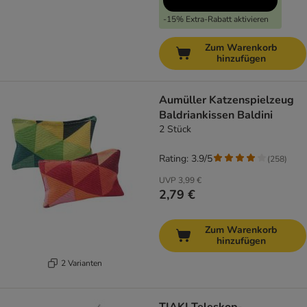
-15% Extra-Rabatt aktivieren
Zum Warenkorb
hinzufügen
Aumüller Katzenspielzeug
Baldriankissen Baldini
2 Stück
Rating: 3.9/5
(
258
)
UVP
3,99 €
2,79 €
Zum Warenkorb
hinzufügen
2 Varianten