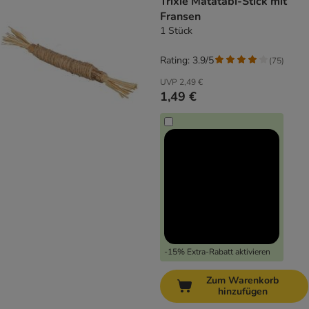
Trixie Matatabi-Stick mit
Fransen
1 Stück
Rating: 3.9/5
(
75
)
UVP
2,49 €
1,49 €
-15% Extra-Rabatt aktivieren
Zum Warenkorb
hinzufügen