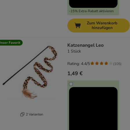
-15% Extra-Rabatt aktivieren
Zum Warenkorb
hinzufügen
nser Favorit
Katzenangel Leo
1 Stück
Rating: 4.4/5
(
105
)
1,49 €
2 Varianten