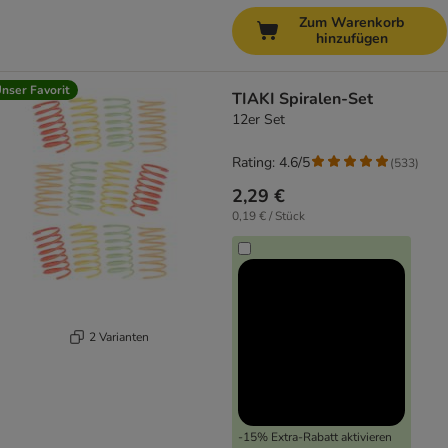
Zum Warenkorb
hinzufügen
nser Favorit
TIAKI Spiralen-Set
12er Set
Rating: 4.6/5
(
533
)
2,29 €
0,19 € / Stück
2 Varianten
-15% Extra-Rabatt aktivieren