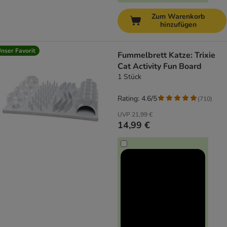
Zum Warenkorb
hinzufügen
nser Favorit
Fummelbrett Katze: Trixie
Cat Activity Fun Board
1 Stück
Rating: 4.6/5
(
710
)
UVP
21,99 €
14,99 €