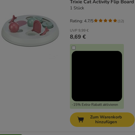
Trixie Cat Activity Flip Board
1 Stück
Rating: 4.7/5
(
12
)
UVP
9,99 €
8,69 €
-15% Extra-Rabatt aktivieren
Zum Warenkorb
hinzufügen