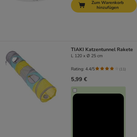
Zum Warenkorb
hinzufügen
TIAKI Katzentunnel Rakete
L 120 x Ø 25 cm
Rating: 4.4/5
(
11
)
5,99 €