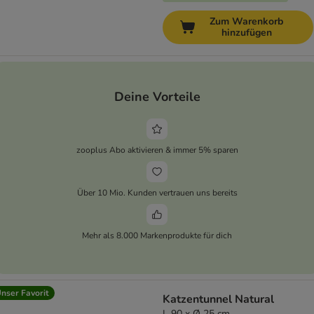
Zum Warenkorb
hinzufügen
Deine Vorteile
zooplus Abo aktivieren & immer 5% sparen
Über 10 Mio. Kunden vertrauen uns bereits
Mehr als 8.000 Markenprodukte für dich
nser Favorit
Katzentunnel Natural
L 90 x Ø 25 cm