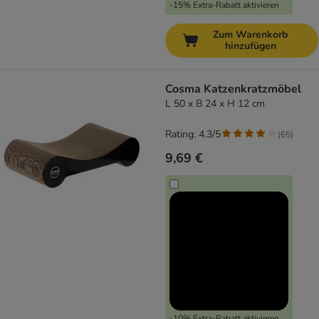
-15% Extra-Rabatt aktivieren
Zum Warenkorb
hinzufügen
Cosma Katzenkratzmöbel
L 50 x B 24 x H 12 cm
Rating: 4.3/5
(
65
)
9,69 €
-10% Extra-Rabatt aktivieren