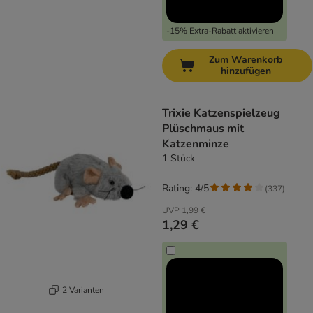
-15% Extra-Rabatt aktivieren
Zum Warenkorb
hinzufügen
Trixie Katzenspielzeug
Plüschmaus mit
Katzenminze
1 Stück
Rating: 4/5
(
337
)
UVP
1,99 €
1,29 €
2 Varianten