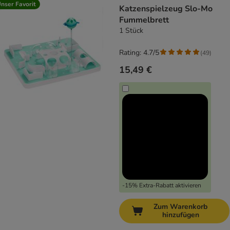
nser Favorit
Katzenspielzeug Slo-Mo
Fummelbrett
1 Stück
Rating: 4.7/5
(
49
)
15,49 €
-15% Extra-Rabatt aktivieren
Zum Warenkorb
hinzufügen