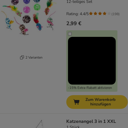
12-teiliges Set
Rating: 4.4/5
(
198
)
2,99 €
2 Varianten
-15% Extra-Rabatt aktivieren
Zum Warenkorb
hinzufügen
Katzenangel 3 in 1 XXL
1 Stück