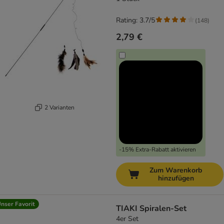
Rating: 3.7/5
(
148
)
2,79 €
2 Varianten
-15% Extra-Rabatt aktivieren
Zum Warenkorb
hinzufügen
nser Favorit
TIAKI Spiralen-Set
4er Set