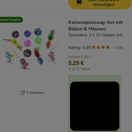
hinzufügen
nser Favorit
Katzenspielzeug-Set mit
Bällen & Mäusen
Sparpaket: 2 x 12-teiliges Set
Rating: 4.4/5
(
198
)
Einzeln
5,98 €
5,29 €
0,22 € / Stück
2 Varianten