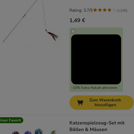
Rating: 3.7/5
(
1240
)
1,49 €
-15% Extra-Rabatt aktivieren
Zum Warenkorb
hinzufügen
nser Favorit
Katzenspielzeug-Set mit
Bällen & Mäusen