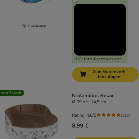
2 Varianten
-15% Extra-Rabatt aktivieren
Zum Warenkorb
hinzufügen
nser Favorit
Kratzmöbel Relax
Ø 39 x H 14,5 cm
Rating: 4.8/5
(
513
)
8,99 €