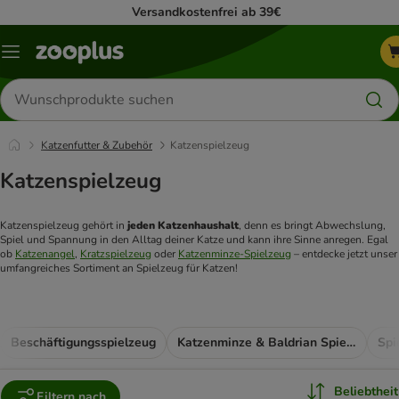
Versandkostenfrei ab 39€
Menü
Produkte
suchen
Katzenfutter & Zubehör
Katzenspielzeug
Katzenspielzeug
Katzenspielzeug gehört in 
jeden Katzenhaushalt
, denn es bringt Abwechslung, 
Spiel und Spannung in den Alltag deiner Katze und kann ihre Sinne anregen. Egal 
ob 
Katzenangel
, 
Kratzspielzeug
 oder 
Katzenminze-Spielzeug
 – entdecke jetzt unser 
umfangreiches Sortiment an Spielzeug für Katzen! 
Beschäftigungsspielzeug
Katzenminze & Baldrian Spielzeug
Spi
Beliebtheit
Filtern nach