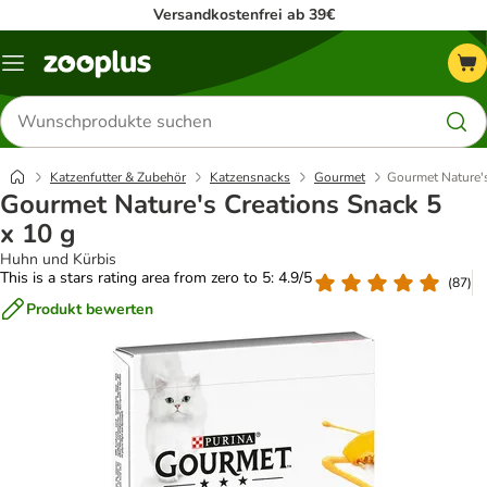
Versandkostenfrei ab 39€
Menü
Produkte
suchen
Katzenfutter & Zubehör
Katzensnacks
Gourmet
Gourmet Nature's
Gourmet Nature's Creations Snack 5
x 10 g
Huhn und Kürbis
This is a stars rating area from zero to 5: 4.9/5
(
87
)
Produkt bewerten