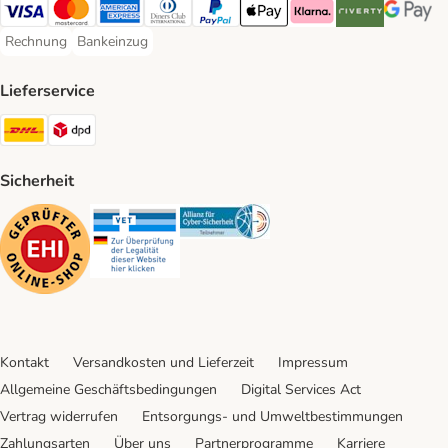
Visa Payment Method
Mastercard Payment Method
American Express Payment Method
Diners Club Payment Method
PayPal Payment Method
Apple Pay Payment Method
Klarna Payment Method
Riverty Payment 
Google P
Rechnung
Bankeinzug
Rechnung Payment Method
Bankeinzug Payment Method
Lieferservice
DHL Shipping Method
DPD Shipping Method
Sicherheit
Security
Security
Security
Kontakt
Versandkosten und Lieferzeit
Impressum
Allgemeine Geschäftsbedingungen
Digital Services Act
Vertrag widerrufen
Entsorgungs- und Umweltbestimmungen
Zahlungsarten
Über uns
Partnerprogramme
Karriere