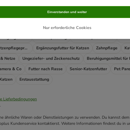
t das Richtige gefunden?
Einverstanden und weiter
ass
Katzenfutter trocken
Produkte für jedes Alter
Vet Katzen
ratzmöbel
Kratzbaum Ersatzteile & Zubehör
Kratzstämme
Kat
Nur erforderliche Cookies
tsorgungseimer
Katzenspielzeug
Katzennapf & Tränke
Kitt
Fellpflege & Katzenpflegeprodukte
Ergänzungsfutter für Katzen
Zahnpflege
Ka
 & Netze
Ungeziefer- und Zeckenschutz
Beruhigungsmittel für
Kamera & Co
Futter nach Rasse
Senior-Katzenfutter
Pet Pare
 Katzen
Erstausstattung
ie Lieferbedingungen
.
ene ähnliche Waren oder Dienstleistungen zu verwenden. Du kannst dem j
plus Kundenservice kontaktierst. Weitere Informationen findest du in 