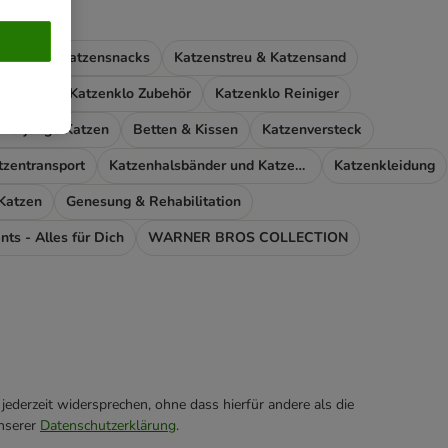
futter
Katzensnacks
Katzenstreu & Katzensand
zenklos
Katzenklo Zubehör
Katzenklo Reiniger
en & junge Katzen
Betten & Kissen
Katzenversteck
tzentransport
Katzenhalsbänder und Katzengeschirr
Katzenkleidung
 Katzen
Genesung & Rehabilitation
nts - Alles für Dich
WARNER BROS COLLECTION
ederzeit widersprechen, ohne dass hierfür andere als die
unserer
Datenschutzerklärung
.