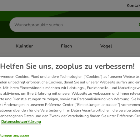
Kontak
Produkte
suchen
Kleintier
Fisch
Vogel
utter & Zubehör
Kategorie-Menü öffnen: Hundefutter & Zubehör
Kategorie-Menü öffnen: Kleintier
Kategorie-Menü öffnen
Ka
Helfen Sie uns, zooplus zu verbessern!
 für Katzen
rwenden Cookies, Pixel und andere Technologien (“Cookies”) auf unserer Webseite.
den unbedingt erforderliche Cookies, damit Sie auf unserer Webseite surfen und ei
. Mit Ihrem Einverständnis möchten wir Leistungs-, Funktionelle- und Marketingzw
s aktivieren, um Ihre Erfahrung mit unserer Webseite zu verbessern und Ihnen relev
ukte
te und Dienstleistungen zu zeigen, sowie zur Personalisierung von Werbung. Sie 
eit Änderungen in unserem Präferenz-Center (“Einstellungen anpassen”) vornehmen
ationen über den für die Verarbeitung Ihrer Daten Verantwortlichen, die verarbeiteten
ve been changed
enbezogenen Daten und den Zweck der Verarbeitung finden Sie unter Präferenz-Cen
Datenschutzerklärung
llungen anpassen