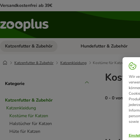
Versandkostenfrei ab 39€
Katzenfutter & Zubehör
Hundefutter & Zubehör
Kategorie-Menü öffnen: Katzenf
Katzenfutter & Zubehör
Katzenkleidung
Kostüme für Katzen
Kostüm
Wir ve
verwen
Kategorie
können
Cookie
0 - 0 von 0 Prod
Produk
Katzenfutter & Zubehör
jederz
Katzenkleidung
Inform
product items ha
Kostüme für Katzen
person
sowie
Halstücher für Katzen
Hüte für Katzen
Einste