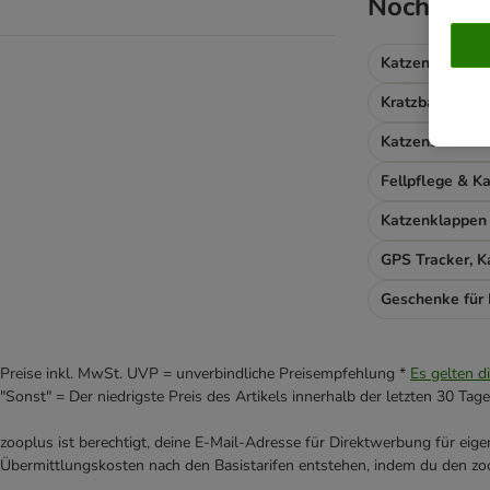
Noch nich
Katzenfutter n
Kratzbaum & K
Katzenstreu En
Katzenklappen
GPS Tracker, 
Geschenke für
Preise inkl. MwSt. UVP = unverbindliche Preisempfehlung *
Es gelten d
"Sonst" = Der niedrigste Preis des Artikels innerhalb der letzten 30 Tage
zooplus ist berechtigt, deine E-Mail-Adresse für Direktwerbung für eig
Übermittlungskosten nach den Basistarifen entstehen, indem du den zoo