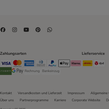
Zahlungsarten
Lieferservice
DHL Ship
DP
Visa Payment Method
Mastercard Payment Method
American Express Payment Method
Diners Club Payment Method
PayPal Payment Method
Apple Pay Payment Method
Klarna Payment Method
Rechnung
Bankeinzug
Rechnung Payment Method
Bankeinzug Payment Method
Riverty Payment Method
Google Pay Payment Method
Kontakt
Versandkosten und Lieferzeit
Impressum
Allgemeine
Über uns
Partnerprogramme
Karriere
Corporate Website
D