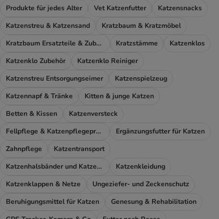
Produkte für jedes Alter
Vet Katzenfutter
Katzensnacks
Katzenstreu & Katzensand
Kratzbaum & Kratzmöbel
Kratzbaum Ersatzteile & Zubehör
Kratzstämme
Katzenklos
Katzenklo Zubehör
Katzenklo Reiniger
Katzenstreu Entsorgungseimer
Katzenspielzeug
Katzennapf & Tränke
Kitten & junge Katzen
Betten & Kissen
Katzenversteck
Fellpflege & Katzenpflegeprodukte
Ergänzungsfutter für Katzen
Zahnpflege
Katzentransport
Katzenhalsbänder und Katzengeschirr
Katzenkleidung
Katzenklappen & Netze
Ungeziefer- und Zeckenschutz
Beruhigungsmittel für Katzen
Genesung & Rehabilitation