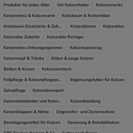
Produkte für jedes Alter
Vet Katzenfutter
Katzensnacks
Katzenstreu & Katzensand
Kratzbaum & Kratzmöbel
Kratzbaum Ersatzteile & Zubehör
Kratzstämme
Katzenklos
Katzenklo Zubehör
Katzenklo Reiniger
Katzenstreu Entsorgungseimer
Katzenspielzeug
Katzennapf & Tränke
Kitten & junge Katzen
Betten & Kissen
Katzenversteck
Fellpflege & Katzenpflegeprodukte
Ergänzungsfutter für Katzen
Zahnpflege
Katzentransport
Katzenhalsbänder und Katzengeschirr
Katzenkleidung
Katzenklappen & Netze
Ungeziefer- und Zeckenschutz
Beruhigungsmittel für Katzen
Genesung & Rehabilitation