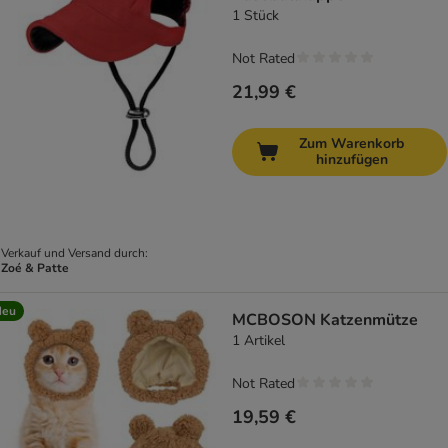
1 Stück
Not Rated
21,99 €
Zum Warenkorb
hinzufügen
Verkauf und Versand durch:
Zoé & Patte
Neu
MCBOSON Katzenmütze
1 Artikel
Not Rated
19,59 €