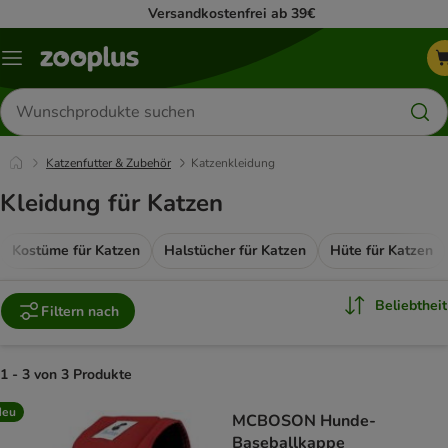
Versandkostenfrei ab 39€
Menü
Produkte
suchen
Katzenfutter & Zubehör
Katzenkleidung
Kleidung für Katzen
Kostüme für Katzen
Halstücher für Katzen
Hüte für Katzen
Beliebtheit
Filtern nach
1 - 3 von 3 Produkte
product items have been changed
Neu
MCBOSON Hunde-
Baseballkappe