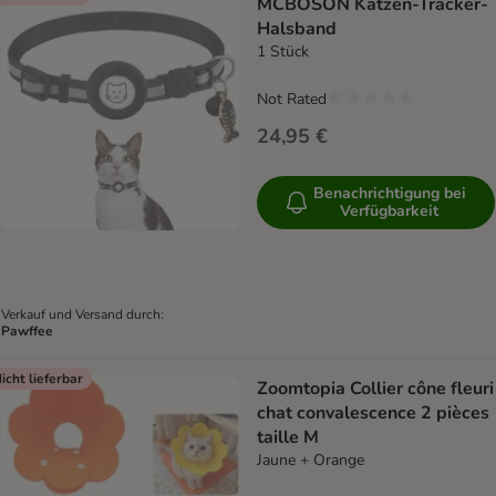
MCBOSON Katzen-Tracker-
Halsband
1 Stück
Not Rated
24,95 €
Benachrichtigung bei
Verfügbarkeit
Verkauf und Versand durch:
Pawffee
icht lieferbar
Zoomtopia Collier cône fleuri
chat convalescence 2 pièces
taille M
Jaune + Orange