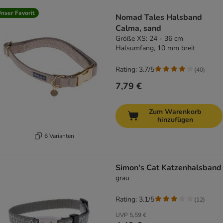
product items have been changed
nser Favorit
Nomad Tales Halsband
Calma, sand
Größe XS: 24 - 36 cm
Halsumfang, 10 mm breit
Rating: 3.7/5
(
40
)
7,79 €
Zum Warenkorb
hinzufügen
6 Varianten
Simon's Cat Katzenhalsband
grau
Rating: 3.1/5
(
12
)
UVP
5,59 €