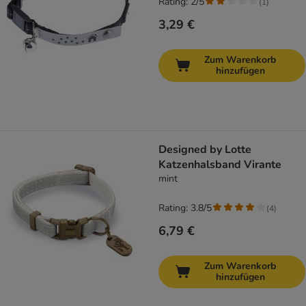
Rating: 2/5
(
1
)
3,29 €
Zum Warenkorb
hinzufügen
Designed by Lotte
Katzenhalsband Virante
mint
Rating: 3.8/5
(
4
)
6,79 €
Zum Warenkorb
hinzufügen