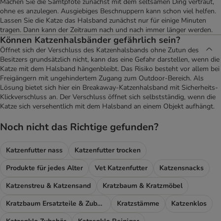
Machen Sie die Samtpfote zunächst mit dem seltsamen Ding vertraut,
ohne es anzulegen. Ausgiebiges Beschnuppern kann schon viel helfen.
Lassen Sie die Katze das Halsband zunächst nur für einige Minuten
tragen. Dann kann der Zeitraum nach und nach immer länger werden.
Können Katzenhalsbänder gefährlich sein?
Öffnet sich der Verschluss des Katzenhalsbands ohne Zutun des
Besitzers grundsätzlich nicht, kann das eine Gefahr darstellen, wenn die
Katze mit dem Halsband hängenbleibt. Das Risiko besteht vor allem bei
Freigängern mit ungehindertem Zugang zum Outdoor-Bereich. Als
Lösung bietet sich hier ein Breakaway-Katzenhalsband mit Sicherheits-
Klickverschluss an. Der Verschluss öffnet sich selbstständig, wenn die
Katze sich versehentlich mit dem Halsband an einem Objekt aufhängt.
Noch nicht das Richtige gefunden?
Katzenfutter nass
Katzenfutter trocken
Produkte für jedes Alter
Vet Katzenfutter
Katzensnacks
Katzenstreu & Katzensand
Kratzbaum & Kratzmöbel
Kratzbaum Ersatzteile & Zubehör
Kratzstämme
Katzenklos