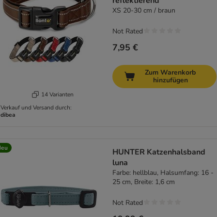
reflektierend
XS 20-30 cm / braun
Not Rated
7,95 €
Zum Warenkorb
hinzufügen
14 Varianten
Verkauf und Versand durch:
dibea
Neu
HUNTER Katzenhalsband
luna
Farbe: hellblau, Halsumfang: 16 -
25 cm, Breite: 1,6 cm
Not Rated