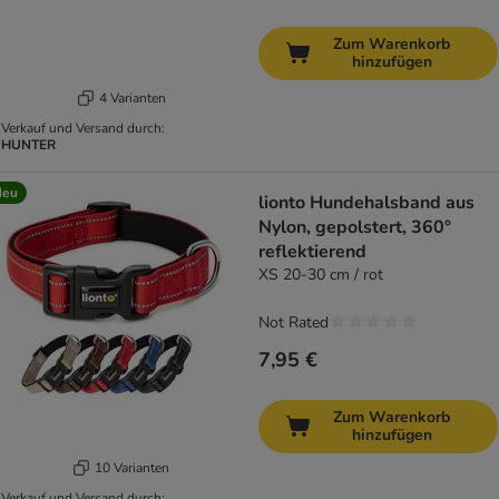
Zum Warenkorb
hinzufügen
4 Varianten
Verkauf und Versand durch:
HUNTER
Neu
lionto Hundehalsband aus
Nylon, gepolstert, 360°
reflektierend
XS 20-30 cm / rot
Not Rated
7,95 €
Zum Warenkorb
hinzufügen
10 Varianten
Verkauf und Versand durch: