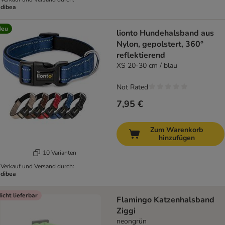
dibea
Neu
lionto Hundehalsband aus
Nylon, gepolstert, 360°
reflektierend
XS 20-30 cm / blau
Not Rated
7,95 €
Zum Warenkorb
hinzufügen
10 Varianten
Verkauf und Versand durch:
dibea
icht lieferbar
Flamingo Katzenhalsband
Ziggi
neongrün