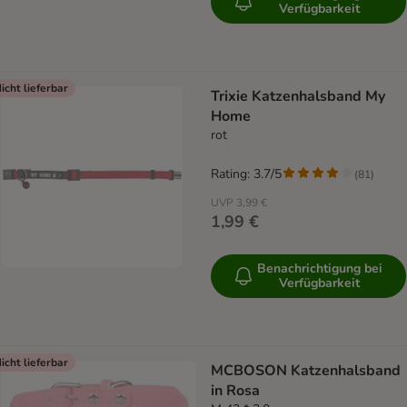
Verfügbarkeit
icht lieferbar
Trixie Katzenhalsband My
Home
rot
Rating: 3.7/5
(
81
)
UVP
3,99 €
1,99 €
Benachrichtigung bei
Verfügbarkeit
icht lieferbar
MCBOSON Katzenhalsband
in Rosa