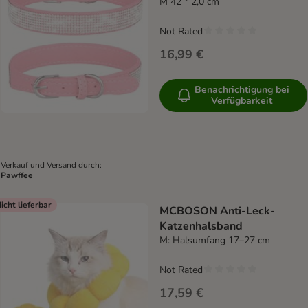
M 42 * 2,0 cm
Not Rated
16,99 €
Benachrichtigung bei
Verfügbarkeit
Verkauf und Versand durch:
Pawffee
icht lieferbar
MCBOSON Anti-Leck-
Katzenhalsband
M: Halsumfang 17–27 cm
Not Rated
17,59 €