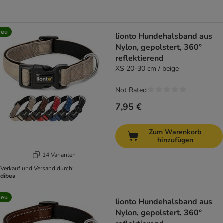
Neu
lionto Hundehalsband aus
Nylon, gepolstert, 360°
reflektierend
XS 20-30 cm / beige
Not Rated
7,95 €
Zum Warenkorb
hinzufügen
14 Varianten
Verkauf und Versand durch:
dibea
Neu
lionto Hundehalsband aus
Nylon, gepolstert, 360°