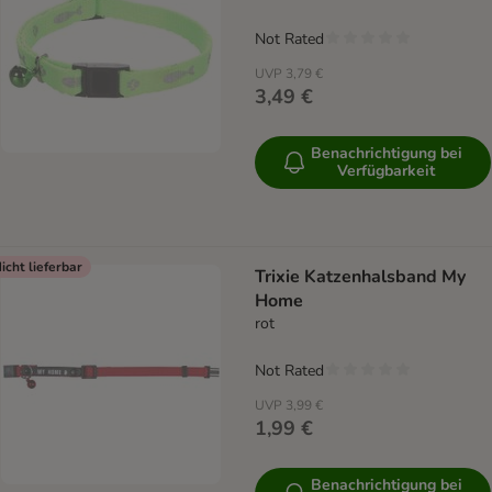
Not Rated
UVP
3,79 €
3,49 €
Benachrichtigung bei
Verfügbarkeit
icht lieferbar
Trixie Katzenhalsband My
Home
rot
Not Rated
UVP
3,99 €
1,99 €
Benachrichtigung bei