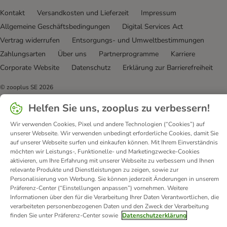
Kontakt
Versandkosten und Lieferzeit
Impressum
Allgemeine Geschäftsbedingungen
Digital Services Act
Vertrag widerrufen
Entsorgungs- und Umweltbestimmungen
Zahlungsarten
Über uns
Partnerprogramme
Karriere
Corporate Website
Datenschutz
Erklärung zur Barrierefreiheit
© zooplus SE
2026
Helfen Sie uns, zooplus zu verbessern!
Wir verwenden Cookies, Pixel und andere Technologien (“Cookies”) auf
unserer Webseite. Wir verwenden unbedingt erforderliche Cookies, damit Sie
auf unserer Webseite surfen und einkaufen können. Mit Ihrem Einverständnis
möchten wir Leistungs-, Funktionelle- und Marketingzwecke-Cookies
aktivieren, um Ihre Erfahrung mit unserer Webseite zu verbessern und Ihnen
relevante Produkte und Dienstleistungen zu zeigen, sowie zur
Personalisierung von Werbung. Sie können jederzeit Änderungen in unserem
Präferenz-Center (“Einstellungen anpassen”) vornehmen. Weitere
Informationen über den für die Verarbeitung Ihrer Daten Verantwortlichen, die
verarbeiteten personenbezogenen Daten und den Zweck der Verarbeitung
finden Sie unter Präferenz-Center sowie
Datenschutzerklärung