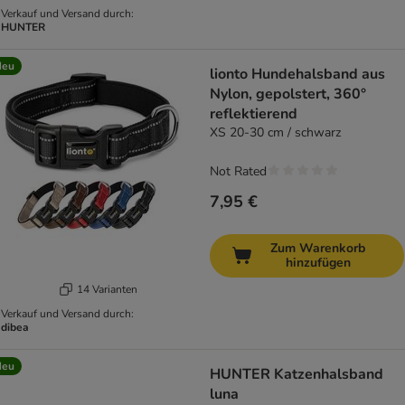
Verkauf und Versand durch:
HUNTER
Neu
lionto Hundehalsband aus
Nylon, gepolstert, 360°
reflektierend
XS 20-30 cm / schwarz
Not Rated
7,95 €
Zum Warenkorb
hinzufügen
14 Varianten
Verkauf und Versand durch:
dibea
Neu
HUNTER Katzenhalsband
luna