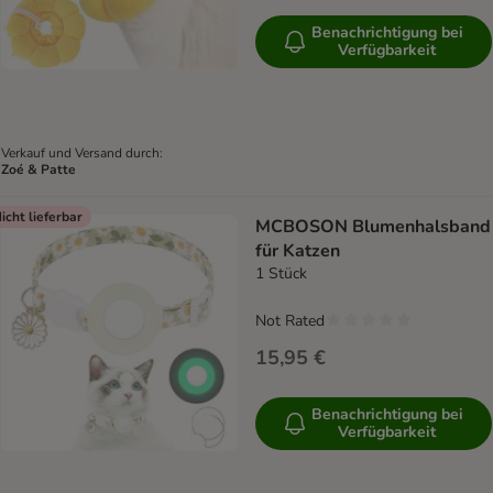
Benachrichtigung bei
Verfügbarkeit
Verkauf und Versand durch:
Zoé & Patte
icht lieferbar
MCBOSON Blumenhalsband
für Katzen
1 Stück
Not Rated
15,95 €
Benachrichtigung bei
Verfügbarkeit