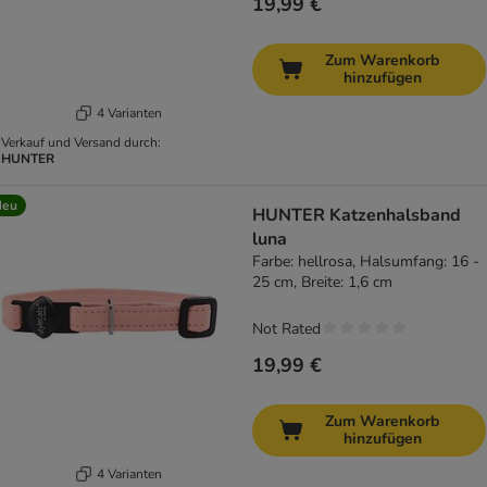
19,99 €
Zum Warenkorb
hinzufügen
4 Varianten
Verkauf und Versand durch:
HUNTER
Neu
HUNTER Katzenhalsband
luna
Farbe: hellrosa, Halsumfang: 16 -
25 cm, Breite: 1,6 cm
Not Rated
19,99 €
Zum Warenkorb
hinzufügen
4 Varianten