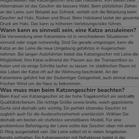
Möglichkeiten: das Katzengeschirr und das Halsband. Von diesen zwei
Alternativen ist das Geschirr die bessere Wahl. Beim plötzlichen Ziehen
an der Leine, zum Beispiel aus Schreck, verteilt sich die Belastung beim
Geschirr auf Hals, Rücken und Brust. Beim Halsband lastet der gesamte
Druck am Hals. Das kann zu höherem Verletzungsrisiko führen.
Wann kann es sinnvoll sein, eine Katze anzuleinen?
Die Verwendung einer Katzenleine ist in verschiedenen Situationen
sinnvoll oder sogar notwendig. Sind Sie gerade umgezogen, kann die
Katze an der Leine die neue Umgebung gefahrlos in Augenschein
nehmen. Bei langen Autofahrten bietet das Katzengeschirr mit Leine die
Möglichkeit, Ihre Katze während der Pausen aus der Transportbox zu
holen und sie einige Schritte laufen zu lassen. Im städtischen Raum ist
das Leben der Katze oft auf die Wohnung beschränkt. An der
Katzenleine geführt hat der Stubentiger Gelegenheit, auch einmal etwas
frischen Wind um die Nase zu bekommen.
Was muss man beim Katzengeschirr beachten?
Beim Kauf von Katzengeschirr ist der hohe Tragekomfort ein zentrales
Qualitätskriterium. Die richtige Größe sowie breite, weich gepolsterte
Gurte sind deshalb sehr wichtig. Ein perfekt sitzendes Geschirr ist
zugleich auch für die Ausbruchssicherheit unerlässlich. Wählen Sie
deshalb am besten ein stufenlos verstellbares Modell. Für eine
problemlose Befestigung der Leine sollte das Geschirr oben mit einem
D-Ring ausgestattet sein. Die Leine selbst ist in vielen Angeboten
bereits enthalten. Ein Katzengeschirr mit Reflektoren bietet in der