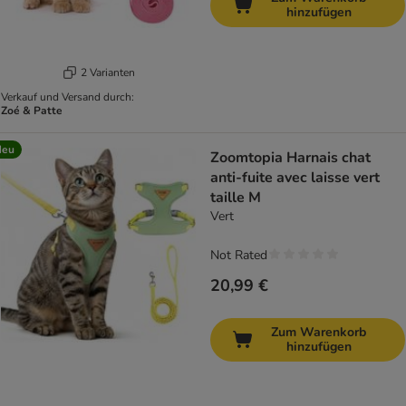
hinzufügen
2 Varianten
Verkauf und Versand durch:
Zoé & Patte
Neu
Zoomtopia Harnais chat
anti-fuite avec laisse vert
taille M
Vert
Not Rated
20,99 €
Zum Warenkorb
hinzufügen