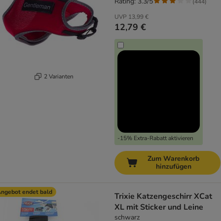
Rating: 3.3/5
(
444
)
UVP
13,99 €
12,79 €
2 Varianten
-15% Extra-Rabatt aktivieren
Zum Warenkorb
hinzufügen
ngebot endet bald
Trixie Katzengeschirr XCat
XL mit Sticker und Leine
schwarz