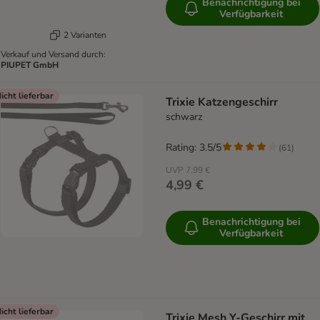
Benachrichtigung bei
Verfügbarkeit
2 Varianten
Verkauf und Versand durch:
PIUPET GmbH
icht lieferbar
Trixie Katzengeschirr
schwarz
Rating: 3.5/5
(
61
)
UVP
7,99 €
4,99 €
Benachrichtigung bei
Verfügbarkeit
icht lieferbar
Trixie Mesh Y-Geschirr mit