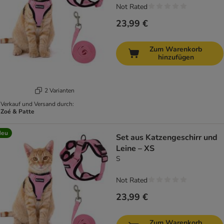
Not Rated
23,99 €
Zum Warenkorb
hinzufügen
2 Varianten
Verkauf und Versand durch:
Zoé & Patte
Neu
Set aus Katzengeschirr und
Leine – XS
S
Not Rated
23,99 €
Zum Warenkorb