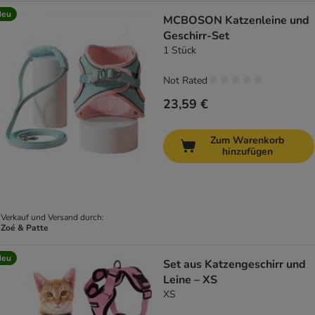
Neu
MCBOSON Katzenleine und
Geschirr-Set
1 Stück
Not Rated
23,59 €
Zum Warenkorb
hinzufügen
Verkauf und Versand durch:
Zoé & Patte
Neu
Set aus Katzengeschirr und
Leine – XS
XS