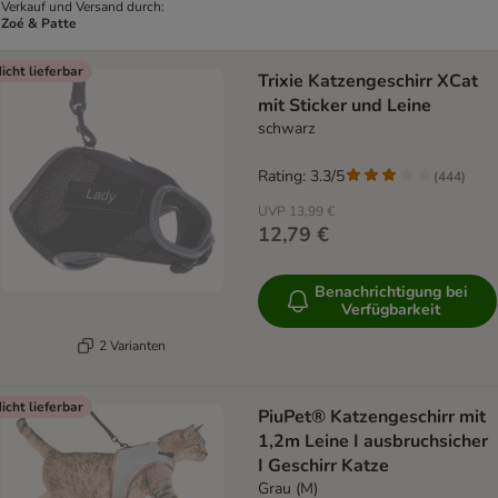
Verkauf und Versand durch:
Zoé & Patte
icht lieferbar
Trixie Katzengeschirr XCat
mit Sticker und Leine
schwarz
Rating: 3.3/5
(
444
)
UVP
13,99 €
12,79 €
Benachrichtigung bei
Verfügbarkeit
2 Varianten
icht lieferbar
PiuPet® Katzengeschirr mit
1,2m Leine I ausbruchsicher
I Geschirr Katze
Grau (M)