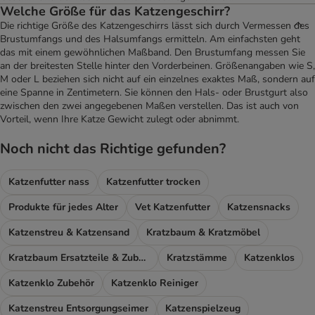
Welche Größe für das Katzengeschirr?
Die richtige Größe des Katzengeschirrs lässt sich durch Vermessen des
Brustumfangs und des Halsumfangs ermitteln. Am einfachsten geht
das mit einem gewöhnlichen Maßband. Den Brustumfang messen Sie
an der breitesten Stelle hinter den Vorderbeinen. Größenangaben wie S,
M oder L beziehen sich nicht auf ein einzelnes exaktes Maß, sondern auf
eine Spanne in Zentimetern. Sie können den Hals- oder Brustgurt also
zwischen den zwei angegebenen Maßen verstellen. Das ist auch von
Vorteil, wenn Ihre Katze Gewicht zulegt oder abnimmt.
Noch nicht das Richtige gefunden?
Katzenfutter nass
Katzenfutter trocken
Produkte für jedes Alter
Vet Katzenfutter
Katzensnacks
Katzenstreu & Katzensand
Kratzbaum & Kratzmöbel
Kratzbaum Ersatzteile & Zubehör
Kratzstämme
Katzenklos
Katzenklo Zubehör
Katzenklo Reiniger
Katzenstreu Entsorgungseimer
Katzenspielzeug