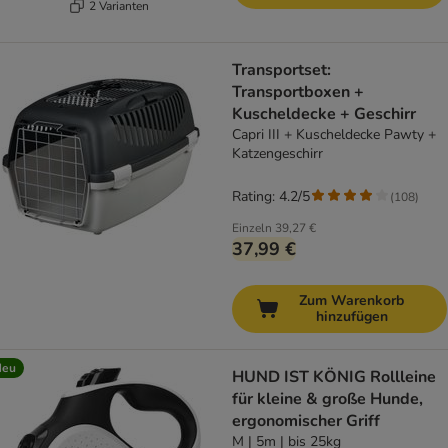
2 Varianten
Transportset:
Transportboxen +
Kuscheldecke + Geschirr
Capri III + Kuscheldecke Pawty +
Katzengeschirr
Rating: 4.2/5
(
108
)
Einzeln
39,27 €
37,99 €
Zum Warenkorb
hinzufügen
Neu
HUND IST KÖNIG Rollleine
für kleine & große Hunde,
ergonomischer Griff
M | 5m | bis 25kg