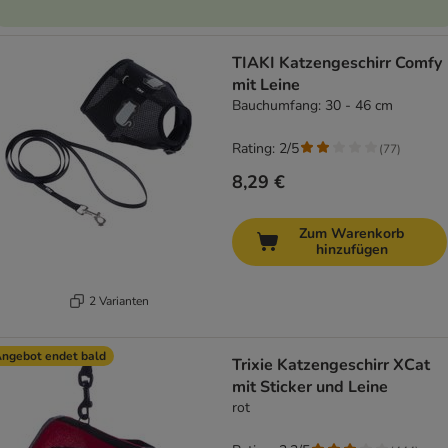
TIAKI Katzengeschirr Comfy
mit Leine
Bauchumfang: 30 - 46 cm
Rating: 2/5
(
77
)
8,29 €
Zum Warenkorb
hinzufügen
2 Varianten
ngebot endet bald
Trixie Katzengeschirr XCat
mit Sticker und Leine
rot