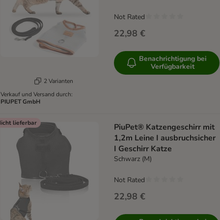
Not Rated
22,98 €
Benachrichtigung bei
Verfügbarkeit
2 Varianten
Verkauf und Versand durch:
PIUPET GmbH
icht lieferbar
PiuPet® Katzengeschirr mit
1,2m Leine I ausbruchsicher
I Geschirr Katze
Schwarz (M)
Not Rated
22,98 €