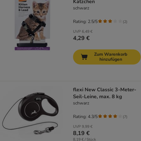
Kätzchen
schwarz
Rating: 2.5/5
(
2
)
UVP
6,49 €
4,29 €
Zum Warenkorb
hinzufügen
flexi New Classic 3-Meter-
Seil-Leine, max. 8 kg
schwarz
Rating: 4.3/5
(
7
)
UVP
9,99 €
8,19 €
8,19 € / Stück