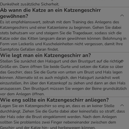
Dunkelheit zusätzliche Sicherheit.
Ab wann die Katze an ein Katzengeschirr
gewöhnen?
Es ist empfehlenswert, zeitnah mit dem Training des Anlegens des
Katzengeschirrs und einer Katzenleine zu beginnen. Gehen Sie dabei
stets behutsam vor und steigern Sie die Tragedauer, sodass sich die
Katze oder das Kitten langsam daran gewöhnen können: Belohnung in
Form von Leckerlis und Kuscheleinheiten nicht vergessen, damit Ihre
Samtpfote Gefallen daran findet.
Wie legt man ein Katzengeschirr an?
Stellen Sie zunächst den Halsgurt und den Brustgurt auf die richtige
Größe ein. Dann öffnen Sie beide Gurte und setzen die Katze so über
das Geschirr, dass Sie die Gurte von unten um Brust und Hals legen
können. Alternativ ist es auch möglich, den Halsgurt zunächst weit
einzustellen, ihn über den Katzenkopf zu ziehen und dann an den Hals
anzupassen. Den Brustgurt müssen Sie wegen der Beine grundsätzlich
vor dem Anlegen öffnen.
Wie eng sollte ein Katzengeschirr anliegen?
Legen Sie ein Katzengeschirr so eng an, dass es an keiner Stelle
durchhängt. Ziehen Sie die Gurte dabei aber keinesfalls so straff, dass
der Hals oder die Brust eingeklemmt werden. Nach dem Anlegen
sollten Sie problemlos zwei Finger nebeneinander zwischen dem
Geschirr und der Katze hin- und herbewegen können.