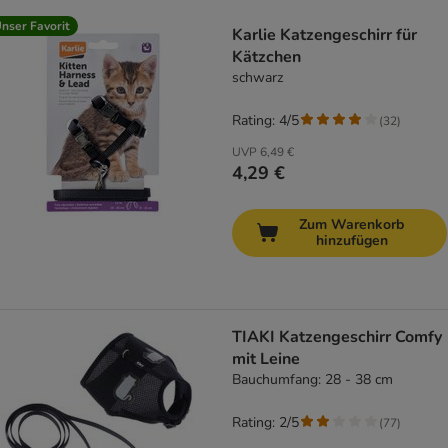
product items have been changed
nser Favorit
Karlie Katzengeschirr für
Kätzchen
schwarz
Rating: 4/5
(
32
)
UVP
6,49 €
4,29 €
Zum Warenkorb
hinzufügen
TIAKI Katzengeschirr Comfy
mit Leine
Bauchumfang: 28 - 38 cm
Rating: 2/5
(
77
)