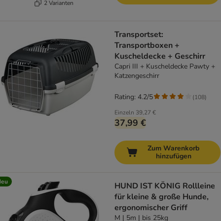
2 Varianten
Transportset:
Transportboxen +
Kuscheldecke + Geschirr
Capri III + Kuscheldecke Pawty +
Katzengeschirr
Rating: 4.2/5
(
108
)
Einzeln
39,27 €
37,99 €
Zum Warenkorb
hinzufügen
Neu
HUND IST KÖNIG Rollleine
für kleine & große Hunde,
ergonomischer Griff
M | 5m | bis 25kg