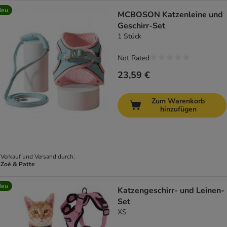
Neu
MCBOSON Katzenleine und
Geschirr-Set
1 Stück
Not Rated
23,59 €
Zum Warenkorb
hinzufügen
Verkauf und Versand durch:
Zoé & Patte
Neu
Katzengeschirr- und Leinen-
Set
XS