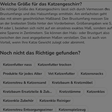
Welche Größe für das Katzengeschirr?
Die richtige Größe des Katzengeschirrs lässt sich durch Vermessen des
Brustumfangs und des Halsumfangs ermitteln. Am einfachsten geht
das mit einem gewöhnlichen Maßband. Den Brustumfang messen Sie
an der breitesten Stelle hinter den Vorderbeinen. Größenangaben wie S,
M oder L beziehen sich nicht auf ein einzelnes exaktes Maß, sondern auf
eine Spanne in Zentimetern. Sie können den Hals- oder Brustgurt also
zwischen den zwei angegebenen Maßen verstellen. Das ist auch von
Vorteil, wenn Ihre Katze Gewicht zulegt oder abnimmt.
Noch nicht das Richtige gefunden?
Katzenfutter nass
Katzenfutter trocken
Produkte für jedes Alter
Vet Katzenfutter
Katzensnacks
Katzenstreu & Katzensand
Kratzbaum & Kratzmöbel
Kratzbaum Ersatzteile & Zubehör
Kratzstämme
Katzenklos
Katzenklo Zubehör
Katzenklo Reiniger
Katzenstreu Entsorgungseimer
Katzenspielzeug