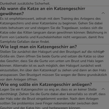
Dunkelheit zusätzliche Sicherheit.
Ab wann die Katze an ein Katzengeschirr
gewöhnen?
Es ist empfehlenswert, zeitnah mit dem Training des Anlegens des
Katzengeschirrs und einer Katzenleine zu beginnen. Gehen Sie dabei
stets behutsam vor und steigern Sie die Tragedauer, sodass sich die
Katze oder das Kitten langsam daran gewöhnen können: Belohnung in
Form von Leckerlis und Kuscheleinheiten nicht vergessen, damit Ihre
Samtpfote Gefallen daran findet.
Wie legt man ein Katzengeschirr an?
Stellen Sie zunächst den Halsgurt und den Brustgurt auf die richtige
Größe ein. Dann öffnen Sie beide Gurte und setzen die Katze so über
das Geschirr, dass Sie die Gurte von unten um Brust und Hals legen
können. Alternativ ist es auch möglich, den Halsgurt zunächst weit
einzustellen, ihn über den Katzenkopf zu ziehen und dann an den Hals
anzupassen. Den Brustgurt müssen Sie wegen der Beine grundsätzlich
vor dem Anlegen öffnen.
Wie eng sollte ein Katzengeschirr anliegen?
Legen Sie ein Katzengeschirr so eng an, dass es an keiner Stelle
durchhängt. Ziehen Sie die Gurte dabei aber keinesfalls so straff, dass
der Hals oder die Brust eingeklemmt werden. Nach dem Anlegen
sollten Sie problemlos zwei Finger nebeneinander zwischen dem
Geschirr und der Katze hin- und herbewegen können.