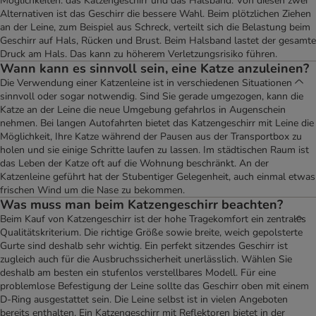
Möglichkeiten: das Katzengeschirr und das Halsband. Von diesen zwei
Alternativen ist das Geschirr die bessere Wahl. Beim plötzlichen Ziehen
an der Leine, zum Beispiel aus Schreck, verteilt sich die Belastung beim
Geschirr auf Hals, Rücken und Brust. Beim Halsband lastet der gesamte
Druck am Hals. Das kann zu höherem Verletzungsrisiko führen.
Wann kann es sinnvoll sein, eine Katze anzuleinen?
Die Verwendung einer Katzenleine ist in verschiedenen Situationen
sinnvoll oder sogar notwendig. Sind Sie gerade umgezogen, kann die
Katze an der Leine die neue Umgebung gefahrlos in Augenschein
nehmen. Bei langen Autofahrten bietet das Katzengeschirr mit Leine die
Möglichkeit, Ihre Katze während der Pausen aus der Transportbox zu
holen und sie einige Schritte laufen zu lassen. Im städtischen Raum ist
das Leben der Katze oft auf die Wohnung beschränkt. An der
Katzenleine geführt hat der Stubentiger Gelegenheit, auch einmal etwas
frischen Wind um die Nase zu bekommen.
Was muss man beim Katzengeschirr beachten?
Beim Kauf von Katzengeschirr ist der hohe Tragekomfort ein zentrales
Qualitätskriterium. Die richtige Größe sowie breite, weich gepolsterte
Gurte sind deshalb sehr wichtig. Ein perfekt sitzendes Geschirr ist
zugleich auch für die Ausbruchssicherheit unerlässlich. Wählen Sie
deshalb am besten ein stufenlos verstellbares Modell. Für eine
problemlose Befestigung der Leine sollte das Geschirr oben mit einem
D-Ring ausgestattet sein. Die Leine selbst ist in vielen Angeboten
bereits enthalten. Ein Katzengeschirr mit Reflektoren bietet in der