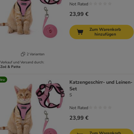
Not Rated
23,99 €
Zum Warenkorb
hinzufügen
2 Varianten
Verkauf und Versand durch:
Zoé & Patte
Neu
Katzengeschirr- und Leinen-
Set
S
Not Rated
23,99 €
Zum Warenkorb