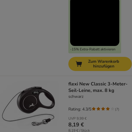
-15% Extra-Rabatt aktivieren
Zum Warenkorb
hinzufügen
flexi New Classic 3-Meter-
Seil-Leine, max. 8 kg
schwarz
Rating: 4.3/5
(
7
)
UVP
9,99 €
8,19 €
8,19 € / Stück