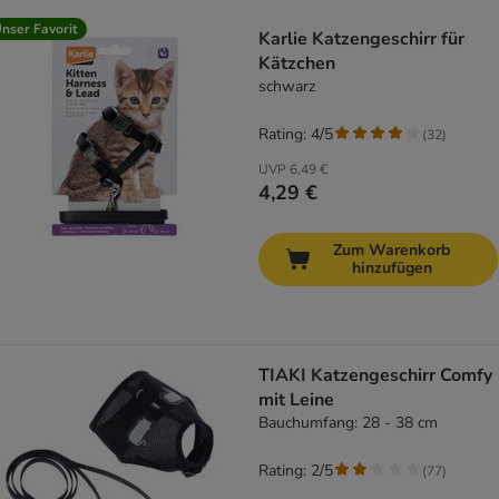
product items have been changed
nser Favorit
Karlie Katzengeschirr für
Kätzchen
schwarz
Rating: 4/5
(
32
)
UVP
6,49 €
4,29 €
Zum Warenkorb
hinzufügen
TIAKI Katzengeschirr Comfy
mit Leine
Bauchumfang: 28 - 38 cm
Rating: 2/5
(
77
)