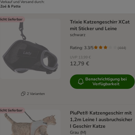
Verkauf und Versand durch:
Zoé & Patte
icht lieferbar
Trixie Katzengeschirr XCat
mit Sticker und Leine
schwarz
Rating: 3.3/5
(
444
)
UVP
13,99 €
12,79 €
Benachrichtigung bei
Verfügbarkeit
2 Varianten
icht lieferbar
PiuPet® Katzengeschirr mit
1,2m Leine I ausbruchsicher
I Geschirr Katze
Grau (M)