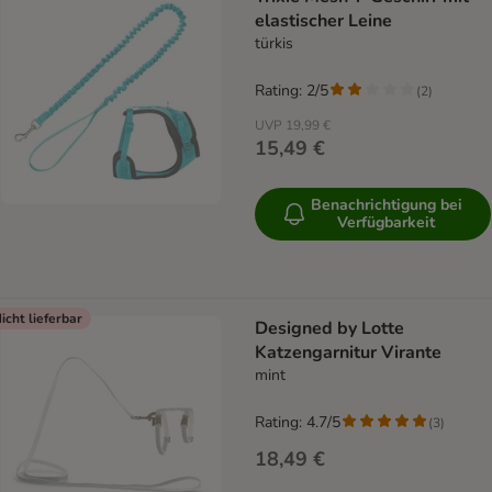
elastischer Leine
türkis
Rating: 2/5
(
2
)
UVP
19,99 €
15,49 €
Benachrichtigung bei
Verfügbarkeit
icht lieferbar
Designed by Lotte
Katzengarnitur Virante
mint
Rating: 4.7/5
(
3
)
18,49 €