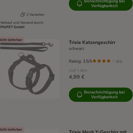
Benachrichtigung bei
Verfügbarkeit
2 Varianten
Verkauf und Versand durch:
PIUPET GmbH
icht lieferbar
Trixie Katzengeschirr
schwarz
Rating: 3.5/5
(
61
)
UVP
7,99 €
4,99 €
Benachrichtigung bei
Verfügbarkeit
icht lieferbar
Trixie Mesh Y-Geschirr mit