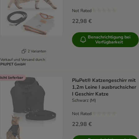
Not Rated
22,98 €
Benachrichtigung bei
Verfügbarkeit
2 Varianten
Verkauf und Versand durch:
PIUPET GmbH
icht lieferbar
PiuPet® Katzengeschirr mit
1,2m Leine I ausbruchsicher
I Geschirr Katze
Schwarz (M)
Not Rated
22,98 €