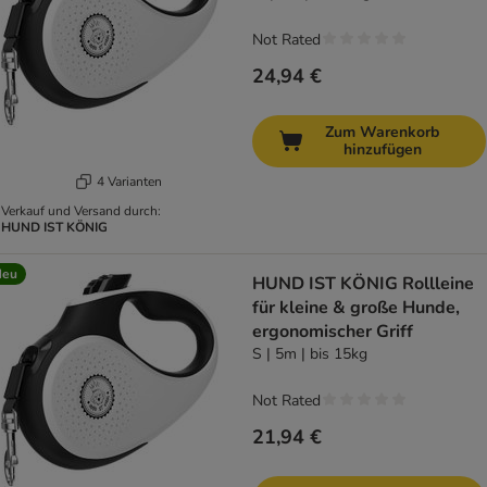
Not Rated
24,94 €
Zum Warenkorb
hinzufügen
4 Varianten
Verkauf und Versand durch:
HUND IST KÖNIG
Neu
HUND IST KÖNIG Rollleine
für kleine & große Hunde,
ergonomischer Griff
S | 5m | bis 15kg
Not Rated
21,94 €