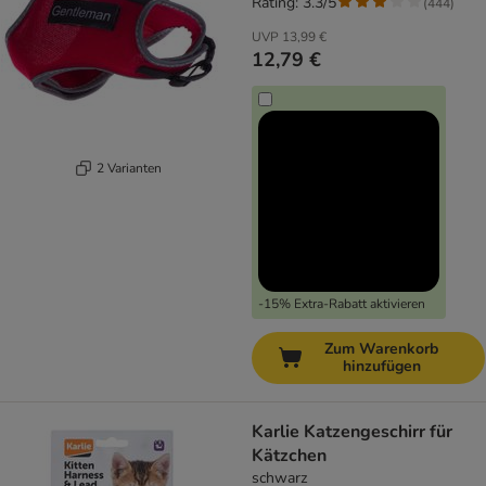
Rating: 3.3/5
(
444
)
UVP
13,99 €
12,79 €
2 Varianten
-15% Extra-Rabatt aktivieren
Zum Warenkorb
hinzufügen
Karlie Katzengeschirr für
Kätzchen
schwarz