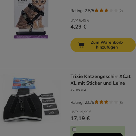
Rating: 2.5/5
(
2
)
UVP
6,49 €
4,29 €
Zum Warenkorb
hinzufügen
Trixie Katzengeschirr XCat
XL mit Sticker und Leine
schwarz
Rating: 2.5/5
(
8
)
UVP
19,99 €
17,19 €