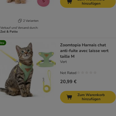
hinzufügen
2 Varianten
Verkauf und Versand durch:
Zoé & Patte
Neu
Zoomtopia Harnais chat
anti-fuite avec laisse vert
taille M
Vert
Not Rated
20,99 €
Zum Warenkorb
hinzufügen