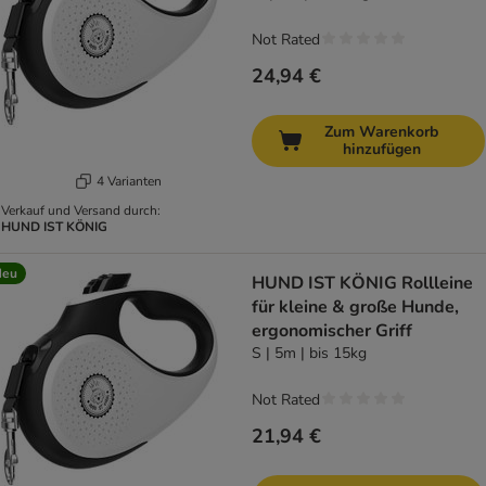
Not Rated
24,94 €
Zum Warenkorb
hinzufügen
4 Varianten
Verkauf und Versand durch:
HUND IST KÖNIG
Neu
HUND IST KÖNIG Rollleine
für kleine & große Hunde,
ergonomischer Griff
S | 5m | bis 15kg
Not Rated
21,94 €