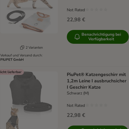
Not Rated
22,98 €
Benachrichtigung bei
Verfügbarkeit
2 Varianten
Verkauf und Versand durch:
PIUPET GmbH
icht lieferbar
PiuPet® Katzengeschirr mit
1,2m Leine I ausbruchsicher
I Geschirr Katze
Schwarz (M)
Not Rated
22,98 €