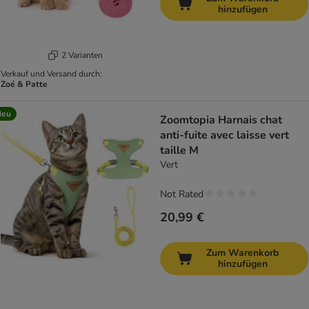
hinzufügen
2 Varianten
Verkauf und Versand durch:
Zoé & Patte
Neu
Zoomtopia Harnais chat
anti-fuite avec laisse vert
taille M
Vert
Not Rated
20,99 €
Zum Warenkorb
hinzufügen