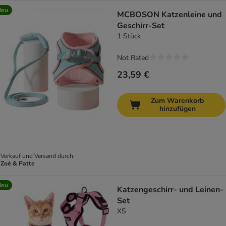
Neu
MCBOSON Katzenleine und
Geschirr-Set
1 Stück
Not Rated
23,59 €
Zum Warenkorb
hinzufügen
Verkauf und Versand durch:
Zoé & Patte
Neu
Katzengeschirr- und Leinen-
Set
XS