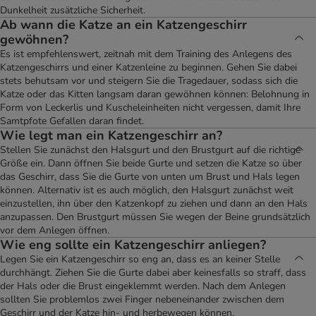
Dunkelheit zusätzliche Sicherheit.
Ab wann die Katze an ein Katzengeschirr
gewöhnen?
Es ist empfehlenswert, zeitnah mit dem Training des Anlegens des
Katzengeschirrs und einer Katzenleine zu beginnen. Gehen Sie dabei
stets behutsam vor und steigern Sie die Tragedauer, sodass sich die
Katze oder das Kitten langsam daran gewöhnen können: Belohnung in
Form von Leckerlis und Kuscheleinheiten nicht vergessen, damit Ihre
Samtpfote Gefallen daran findet.
Wie legt man ein Katzengeschirr an?
Stellen Sie zunächst den Halsgurt und den Brustgurt auf die richtige
Größe ein. Dann öffnen Sie beide Gurte und setzen die Katze so über
das Geschirr, dass Sie die Gurte von unten um Brust und Hals legen
können. Alternativ ist es auch möglich, den Halsgurt zunächst weit
einzustellen, ihn über den Katzenkopf zu ziehen und dann an den Hals
anzupassen. Den Brustgurt müssen Sie wegen der Beine grundsätzlich
vor dem Anlegen öffnen.
Wie eng sollte ein Katzengeschirr anliegen?
Legen Sie ein Katzengeschirr so eng an, dass es an keiner Stelle
durchhängt. Ziehen Sie die Gurte dabei aber keinesfalls so straff, dass
der Hals oder die Brust eingeklemmt werden. Nach dem Anlegen
sollten Sie problemlos zwei Finger nebeneinander zwischen dem
Geschirr und der Katze hin- und herbewegen können.