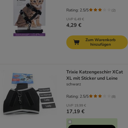
Rating: 2.5/5
(
2
)
UVP
6,49 €
4,29 €
Zum Warenkorb
hinzufügen
Trixie Katzengeschirr XCat
XL mit Sticker und Leine
schwarz
Rating: 2.5/5
(
8
)
UVP
19,99 €
17,19 €