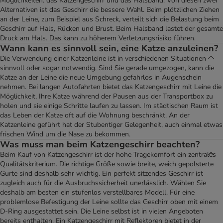
Möglichkeiten: das Katzengeschirr und das Halsband. Von diesen zwei
Alternativen ist das Geschirr die bessere Wahl. Beim plötzlichen Ziehen
an der Leine, zum Beispiel aus Schreck, verteilt sich die Belastung beim
Geschirr auf Hals, Rücken und Brust. Beim Halsband lastet der gesamte
Druck am Hals. Das kann zu höherem Verletzungsrisiko führen.
Wann kann es sinnvoll sein, eine Katze anzuleinen?
Die Verwendung einer Katzenleine ist in verschiedenen Situationen
sinnvoll oder sogar notwendig. Sind Sie gerade umgezogen, kann die
Katze an der Leine die neue Umgebung gefahrlos in Augenschein
nehmen. Bei langen Autofahrten bietet das Katzengeschirr mit Leine die
Möglichkeit, Ihre Katze während der Pausen aus der Transportbox zu
holen und sie einige Schritte laufen zu lassen. Im städtischen Raum ist
das Leben der Katze oft auf die Wohnung beschränkt. An der
Katzenleine geführt hat der Stubentiger Gelegenheit, auch einmal etwas
frischen Wind um die Nase zu bekommen.
Was muss man beim Katzengeschirr beachten?
Beim Kauf von Katzengeschirr ist der hohe Tragekomfort ein zentrales
Qualitätskriterium. Die richtige Größe sowie breite, weich gepolsterte
Gurte sind deshalb sehr wichtig. Ein perfekt sitzendes Geschirr ist
zugleich auch für die Ausbruchssicherheit unerlässlich. Wählen Sie
deshalb am besten ein stufenlos verstellbares Modell. Für eine
problemlose Befestigung der Leine sollte das Geschirr oben mit einem
D-Ring ausgestattet sein. Die Leine selbst ist in vielen Angeboten
bereits enthalten. Ein Katzengeschirr mit Reflektoren bietet in der