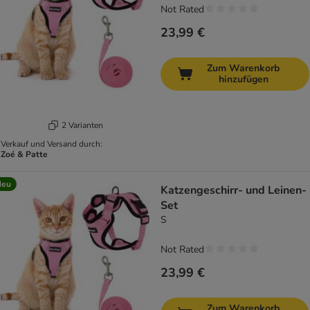
Not Rated
23,99 €
Zum Warenkorb
hinzufügen
2 Varianten
Verkauf und Versand durch:
Zoé & Patte
Neu
Katzengeschirr- und Leinen-
Set
S
Not Rated
23,99 €
Zum Warenkorb