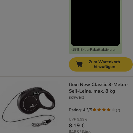
-15% Extra-Rabatt aktivieren
Zum Warenkorb
hinzufügen
flexi New Classic 3-Meter-
Seil-Leine, max. 8 kg
schwarz
Rating: 4.3/5
(
7
)
UVP
9,99 €
8,19 €
8,19 € / Stück