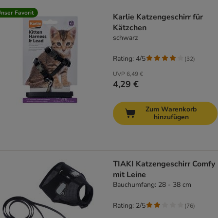
product items have been changed
nser Favorit
Karlie Katzengeschirr für
Kätzchen
schwarz
Rating: 4/5
(
32
)
UVP
6,49 €
4,29 €
Zum Warenkorb
hinzufügen
TIAKI Katzengeschirr Comfy
mit Leine
Bauchumfang: 28 - 38 cm
Rating: 2/5
(
76
)