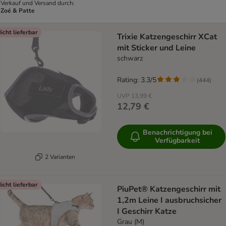
Verkauf und Versand durch:
Zoé & Patte
icht lieferbar
Trixie Katzengeschirr XCat
mit Sticker und Leine
schwarz
Rating: 3.3/5
(
444
)
UVP
13,99 €
12,79 €
Benachrichtigung bei
Verfügbarkeit
2 Varianten
icht lieferbar
PiuPet® Katzengeschirr mit
1,2m Leine I ausbruchsicher
I Geschirr Katze
Grau (M)