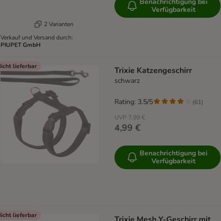
Benachrichtigung bei
Verfügbarkeit
2 Varianten
Verkauf und Versand durch:
PIUPET GmbH
icht lieferbar
Trixie Katzengeschirr
schwarz
Rating: 3.5/5
(
61
)
UVP
7,99 €
4,99 €
Benachrichtigung bei
Verfügbarkeit
icht lieferbar
Trixie Mesh Y-Geschirr mit