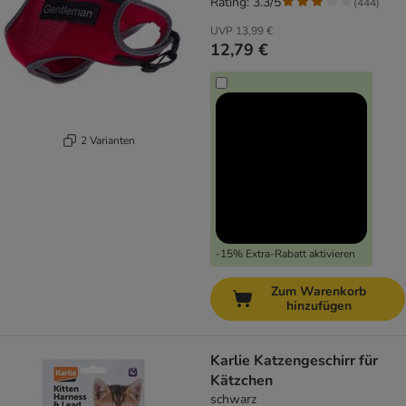
Rating: 3.3/5
(
444
)
UVP
13,99 €
12,79 €
2 Varianten
-15% Extra-Rabatt aktivieren
Zum Warenkorb
hinzufügen
Karlie Katzengeschirr für
Kätzchen
schwarz