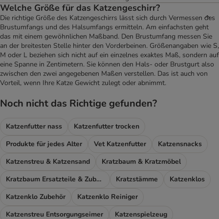
Welche Größe für das Katzengeschirr?
Die richtige Größe des Katzengeschirrs lässt sich durch Vermessen des
Brustumfangs und des Halsumfangs ermitteln. Am einfachsten geht
das mit einem gewöhnlichen Maßband. Den Brustumfang messen Sie
an der breitesten Stelle hinter den Vorderbeinen. Größenangaben wie S,
M oder L beziehen sich nicht auf ein einzelnes exaktes Maß, sondern auf
eine Spanne in Zentimetern. Sie können den Hals- oder Brustgurt also
zwischen den zwei angegebenen Maßen verstellen. Das ist auch von
Vorteil, wenn Ihre Katze Gewicht zulegt oder abnimmt.
Noch nicht das Richtige gefunden?
Katzenfutter nass
Katzenfutter trocken
Produkte für jedes Alter
Vet Katzenfutter
Katzensnacks
Katzenstreu & Katzensand
Kratzbaum & Kratzmöbel
Kratzbaum Ersatzteile & Zubehör
Kratzstämme
Katzenklos
Katzenklo Zubehör
Katzenklo Reiniger
Katzenstreu Entsorgungseimer
Katzenspielzeug