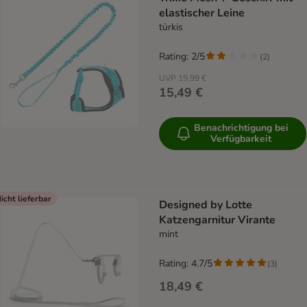
elastischer Leine
türkis
Rating: 2/5
(
2
)
UVP
19,99 €
15,49 €
Benachrichtigung bei
Verfügbarkeit
icht lieferbar
Designed by Lotte
Katzengarnitur Virante
mint
Rating: 4.7/5
(
3
)
18,49 €