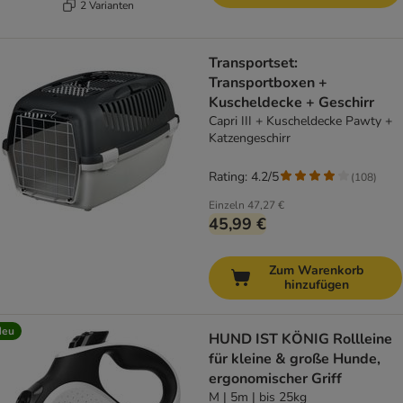
2 Varianten
Transportset:
Transportboxen +
Kuscheldecke + Geschirr
Capri III + Kuscheldecke Pawty +
Katzengeschirr
Rating: 4.2/5
(
108
)
Einzeln
47,27 €
45,99 €
Zum Warenkorb
hinzufügen
Neu
HUND IST KÖNIG Rollleine
für kleine & große Hunde,
ergonomischer Griff
M | 5m | bis 25kg