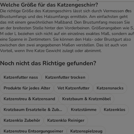
Welche Größe für das Katzengeschirr?
Die richtige Größe des Katzengeschirrs lässt sich durch Vermessen des
Brustumfangs und des Halsumfangs ermitteln. Am einfachsten geht
das mit einem gewöhnlichen Maßband. Den Brustumfang messen Sie
an der breitesten Stelle hinter den Vorderbeinen. Größenangaben wie S,
M oder L beziehen sich nicht auf ein einzelnes exaktes Maß, sondern auf
eine Spanne in Zentimetern. Sie können den Hals- oder Brustgurt also
zwischen den zwei angegebenen Maßen verstellen. Das ist auch von
Vorteil, wenn Ihre Katze Gewicht zulegt oder abnimmt.
Noch nicht das Richtige gefunden?
Katzenfutter nass
Katzenfutter trocken
Produkte für jedes Alter
Vet Katzenfutter
Katzensnacks
Katzenstreu & Katzensand
Kratzbaum & Kratzmöbel
Kratzbaum Ersatzteile & Zubehör
Kratzstämme
Katzenklos
Katzenklo Zubehör
Katzenklo Reiniger
Katzenstreu Entsorgungseimer
Katzenspielzeug