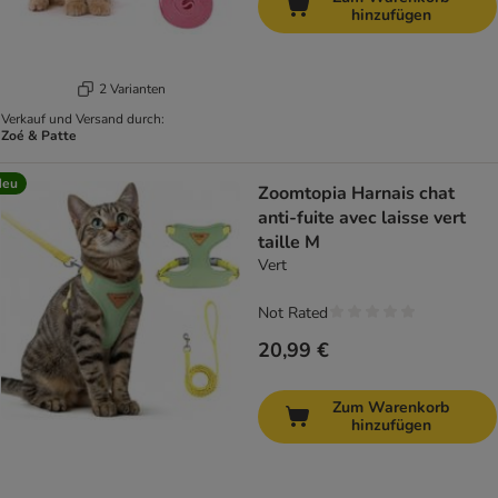
hinzufügen
2 Varianten
Verkauf und Versand durch:
Zoé & Patte
Neu
Zoomtopia Harnais chat
anti-fuite avec laisse vert
taille M
Vert
Not Rated
20,99 €
Zum Warenkorb
hinzufügen