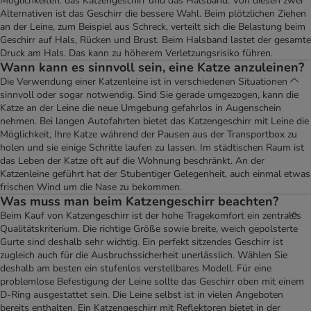
Möglichkeiten: das Katzengeschirr und das Halsband. Von diesen zwei
Alternativen ist das Geschirr die bessere Wahl. Beim plötzlichen Ziehen
an der Leine, zum Beispiel aus Schreck, verteilt sich die Belastung beim
Geschirr auf Hals, Rücken und Brust. Beim Halsband lastet der gesamte
Druck am Hals. Das kann zu höherem Verletzungsrisiko führen.
Wann kann es sinnvoll sein, eine Katze anzuleinen?
Die Verwendung einer Katzenleine ist in verschiedenen Situationen
sinnvoll oder sogar notwendig. Sind Sie gerade umgezogen, kann die
Katze an der Leine die neue Umgebung gefahrlos in Augenschein
nehmen. Bei langen Autofahrten bietet das Katzengeschirr mit Leine die
Möglichkeit, Ihre Katze während der Pausen aus der Transportbox zu
holen und sie einige Schritte laufen zu lassen. Im städtischen Raum ist
das Leben der Katze oft auf die Wohnung beschränkt. An der
Katzenleine geführt hat der Stubentiger Gelegenheit, auch einmal etwas
frischen Wind um die Nase zu bekommen.
Was muss man beim Katzengeschirr beachten?
Beim Kauf von Katzengeschirr ist der hohe Tragekomfort ein zentrales
Qualitätskriterium. Die richtige Größe sowie breite, weich gepolsterte
Gurte sind deshalb sehr wichtig. Ein perfekt sitzendes Geschirr ist
zugleich auch für die Ausbruchssicherheit unerlässlich. Wählen Sie
deshalb am besten ein stufenlos verstellbares Modell. Für eine
problemlose Befestigung der Leine sollte das Geschirr oben mit einem
D-Ring ausgestattet sein. Die Leine selbst ist in vielen Angeboten
bereits enthalten. Ein Katzengeschirr mit Reflektoren bietet in der