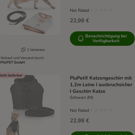
Not Rated
22,98 €
Benachrichtigung bei
Verfügbarkeit
2 Varianten
Verkauf und Versand durch:
PIUPET GmbH
icht lieferbar
PiuPet® Katzengeschirr mit
1,2m Leine I ausbruchsicher
I Geschirr Katze
Schwarz (M)
Not Rated
22,98 €