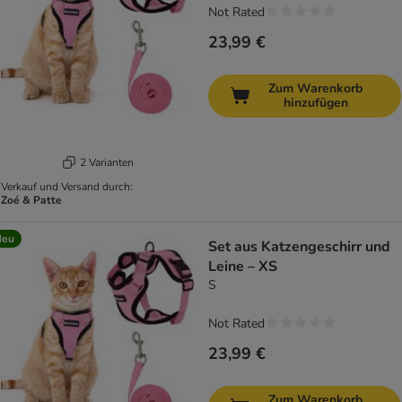
Not Rated
23,99 €
Zum Warenkorb
hinzufügen
2 Varianten
Verkauf und Versand durch:
Zoé & Patte
Neu
Set aus Katzengeschirr und
Leine – XS
S
Not Rated
23,99 €
Zum Warenkorb