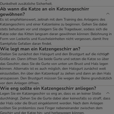
Dunkelheit zusätzliche Sicherheit.
Ab wann die Katze an ein Katzengeschirr
gewöhnen?
Es ist empfehlenswert, zeitnah mit dem Training des Anlegens des
Katzengeschirrs und einer Katzenleine zu beginnen. Gehen Sie dabei
stets behutsam vor und steigern Sie die Tragedauer, sodass sich die
Katze oder das Kitten langsam daran gewöhnen können: Belohnung in
Form von Leckerlis und Kuscheleinheiten nicht vergessen, damit Ihre
Samtpfote Gefallen daran findet.
Wie legt man ein Katzengeschirr an?
Stellen Sie zunächst den Halsgurt und den Brustgurt auf die richtige
Größe ein. Dann öffnen Sie beide Gurte und setzen die Katze so über
das Geschirr, dass Sie die Gurte von unten um Brust und Hals legen
können. Alternativ ist es auch möglich, den Halsgurt zunächst weit
einzustellen, ihn über den Katzenkopf zu ziehen und dann an den Hals
anzupassen. Den Brustgurt müssen Sie wegen der Beine grundsätzlich
vor dem Anlegen öffnen.
Wie eng sollte ein Katzengeschirr anliegen?
Legen Sie ein Katzengeschirr so eng an, dass es an keiner Stelle
durchhängt. Ziehen Sie die Gurte dabei aber keinesfalls so straff, dass
der Hals oder die Brust eingeklemmt werden. Nach dem Anlegen
sollten Sie problemlos zwei Finger nebeneinander zwischen dem
Geschirr und der Katze hin- und herbewegen können.