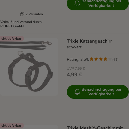
Benachrichtigung bei
Verfügbarkeit
2 Varianten
Verkauf und Versand durch:
PIUPET GmbH
icht lieferbar
Trixie Katzengeschirr
schwarz
Rating: 3.5/5
(
61
)
UVP
7,99 €
4,99 €
Benachrichtigung bei
Verfügbarkeit
icht lieferbar
Trixie Mesh Y-Geschirr mit