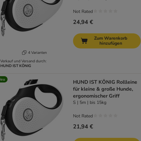
Not Rated
24,94 €
Zum Warenkorb
hinzufügen
4 Varianten
Verkauf und Versand durch:
HUND IST KÖNIG
Neu
HUND IST KÖNIG Rollleine
für kleine & große Hunde,
ergonomischer Griff
S | 5m | bis 15kg
Not Rated
21,94 €