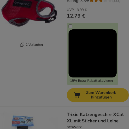
Rating: 3.3/5
(
444
)
UVP
13,99 €
12,79 €
2 Varianten
-15% Extra-Rabatt aktivieren
Zum Warenkorb
hinzufügen
Trixie Katzengeschirr XCat
XL mit Sticker und Leine
schwarz