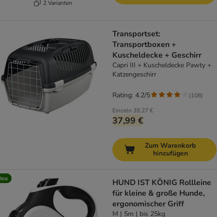
2 Varianten
Transportset:
Transportboxen +
Kuscheldecke + Geschirr
Capri III + Kuscheldecke Pawty +
Katzengeschirr
Rating: 4.2/5
(
108
)
Einzeln
39,27 €
37,99 €
Zum Warenkorb
hinzufügen
Neu
HUND IST KÖNIG Rollleine
für kleine & große Hunde,
ergonomischer Griff
M | 5m | bis 25kg