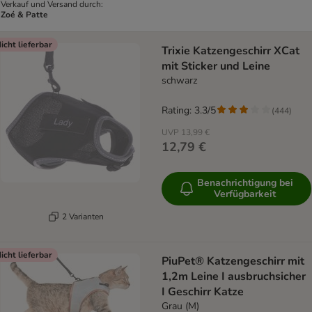
Verkauf und Versand durch:
Zoé & Patte
icht lieferbar
Trixie Katzengeschirr XCat
mit Sticker und Leine
schwarz
Rating: 3.3/5
(
444
)
UVP
13,99 €
12,79 €
Benachrichtigung bei
Verfügbarkeit
2 Varianten
icht lieferbar
PiuPet® Katzengeschirr mit
1,2m Leine I ausbruchsicher
I Geschirr Katze
Grau (M)