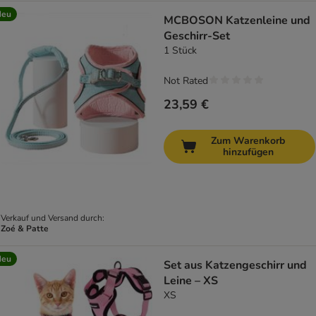
Neu
MCBOSON Katzenleine und
Geschirr-Set
1 Stück
Not Rated
23,59 €
Zum Warenkorb
hinzufügen
Verkauf und Versand durch:
Zoé & Patte
Neu
Set aus Katzengeschirr und
Leine – XS
XS