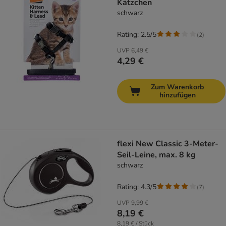
Kätzchen
schwarz
Rating: 2.5/5
(
2
)
UVP
6,49 €
4,29 €
Zum Warenkorb
hinzufügen
flexi New Classic 3-Meter-
Seil-Leine, max. 8 kg
schwarz
Rating: 4.3/5
(
7
)
UVP
9,99 €
8,19 €
8,19 € / Stück