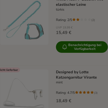
elastischer Leine
türkis
Rating: 2/5
(
2
)
UVP
19,99 €
15,49 €
Benachrichtigung bei
Verfügbarkeit
icht lieferbar
Designed by Lotte
Katzengarnitur Virante
mint
Rating: 4.7/5
(
3
)
18,49 €