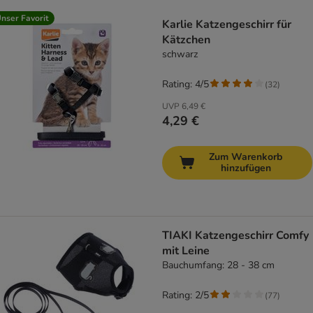
product items have been changed
nser Favorit
Karlie Katzengeschirr für
Kätzchen
schwarz
Rating: 4/5
(
32
)
UVP
6,49 €
4,29 €
Zum Warenkorb
hinzufügen
TIAKI Katzengeschirr Comfy
mit Leine
Bauchumfang: 28 - 38 cm
Rating: 2/5
(
77
)