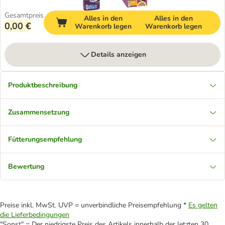
Gesamtpreis
Alles in den
Alles in den
0,00 €
Warenkorb legen
Warenkorb legen
Details anzeigen
Produktbeschreibung
Zusammensetzung
Fütterungsempfehlung
Bewertung
Preise inkl. MwSt. UVP = unverbindliche Preisempfehlung *
Es gelten
die Lieferbedingungen
"Sonst" = Der niedrigste Preis des Artikels innerhalb der letzten 30