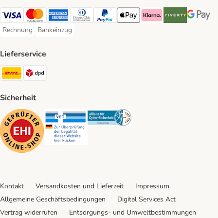
Visa Payment Method
Mastercard Payment Method
American Express Payment Method
Diners Club Payment Method
PayPal Payment Method
Apple Pay Payment Method
Klarna Payment Method
Riverty Payment 
Google P
Rechnung
Bankeinzug
Rechnung Payment Method
Bankeinzug Payment Method
Lieferservice
DHL Shipping Method
DPD Shipping Method
Sicherheit
Security
Security
Security
Kontakt
Versandkosten und Lieferzeit
Impressum
Allgemeine Geschäftsbedingungen
Digital Services Act
Vertrag widerrufen
Entsorgungs- und Umweltbestimmungen