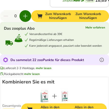
18,69 
-15%
Zum Warenkorb
Zum Warenkorb
hinzufügen
hinzufügen
Mehr erfahren
Das zooplus Abo
Versandkostenfrei ab 39€
Regelmäßige Lieferungen erhalten
Kann jederzeit angepasst, pausiert oder beendet werden
Du sammelst 22 zooPunkte für dieses Produkt
Lieferzeit 2-3 Werktage.
mehr lesen
Rückgaberecht
mehr lesen
Kombinieren Sie es mit
Gesamtpreis
Alles in den
Alles in den