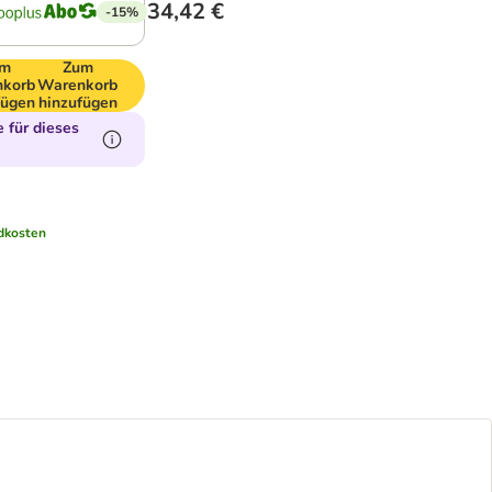
34,42 €
-15%
um
Zum
korb
Warenkorb
fügen
hinzufügen
 für dieses
dkosten