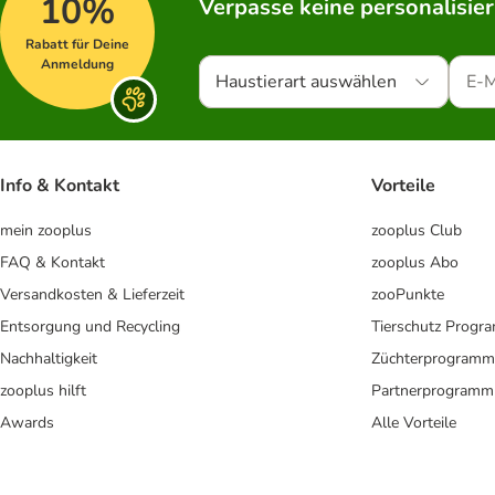
10%
Verpasse keine personalisie
Rabatt für Deine
Anmeldung
Haustierart auswählen
Info & Kontakt
Vorteile
mein zooplus
zooplus Club
FAQ & Kontakt
zooplus Abo
Versandkosten & Lieferzeit
zooPunkte
Entsorgung und Recycling
Tierschutz Progr
Nachhaltigkeit
Züchterprogramm
zooplus hilft
Partnerprogramm
Awards
Alle Vorteile