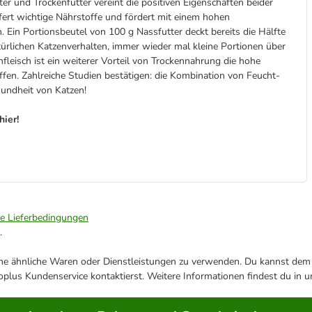
er und Trockenfutter vereint die positiven Eigenschaften beider
efert wichtige Nährstoffe und fördert mit einem hohen
 Ein Portionsbeutel von 100 g Nassfutter deckt bereits die Hälfte
türlichen Katzenverhalten, immer wieder mal kleine Portionen über
leisch ist ein weiterer Vorteil von Trockennahrung die hohe
ffen. Zahlreiche Studien bestätigen: die Kombination von Feucht-
sundheit von Katzen!
hier!
ie Lieferbedingungen
.
ene ähnliche Waren oder Dienstleistungen zu verwenden. Du kannst dem j
plus Kundenservice kontaktierst. Weitere Informationen findest du in 