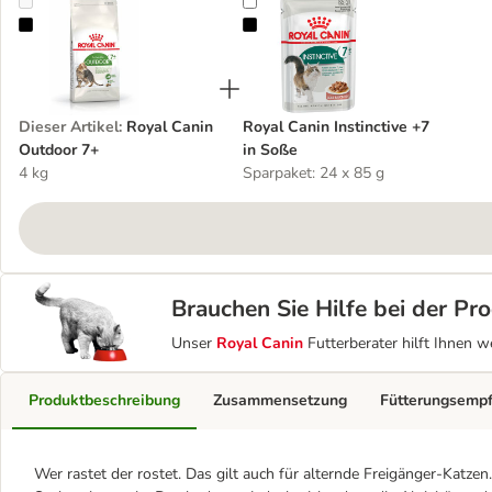
Royal Canin Outdoor 7+
Royal Canin Instinctive +7 in Soße
Dieser Artikel
:
Royal Canin
Royal Canin Instinctive +7
Outdoor 7+
in Soße
4 kg
Sparpaket: 24 x 85 g
Brauchen Sie Hilfe bei der P
Unser
Royal Canin
Futterberater hilft Ihnen w
Produktbeschreibung
Zusammensetzung
Fütterungsemp
Wer rastet der rostet. Das gilt auch für alternde Freigänger-Katze