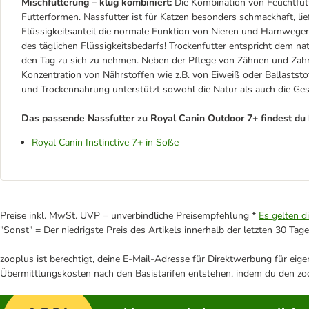
Mischfütterung – klug kombiniert:
Die Kombination von Feuchtfutt
Futterformen. Nassfutter ist für Katzen besonders schmackhaft, li
Flüssigkeitsanteil die normale Funktion von Nieren und Harnwegen.
des täglichen Flüssigkeitsbedarfs! Trockenfutter entspricht dem na
den Tag zu sich zu nehmen. Neben der Pflege von Zähnen und Zahnf
Konzentration von Nährstoffen wie z.B. von Eiweiß oder Ballaststo
und Trockennahrung unterstützt sowohl die Natur als auch die Ge
Das passende Nassfutter zu Royal Canin Outdoor 7+ findest du 
Royal Canin Instinctive 7+ in Soße
Preise inkl. MwSt. UVP = unverbindliche Preisempfehlung *
Es gelten d
"Sonst" = Der niedrigste Preis des Artikels innerhalb der letzten 30 Tage
zooplus ist berechtigt, deine E-Mail-Adresse für Direktwerbung für eig
Übermittlungskosten nach den Basistarifen entstehen, indem du den zoo