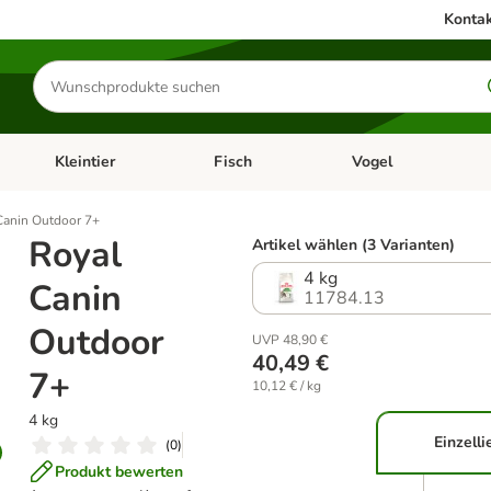
Kontak
Produkte
suchen
Kleintier
Fisch
Vogel
utter & Zubehör
Kategorie-Menü öffnen: Hundefutter & Zubehör
Kategorie-Menü öffnen: Kleintier
Kategorie-Menü öffnen
Ka
Canin Outdoor 7+
Royal
Artikel wählen (3 Varianten)
4 kg
Canin
11784.13
Outdoor
UVP 48,90 €
40,49 €
7+
10,12 € / kg
4 kg
Einzelli
(
0
)
Produkt bewerten