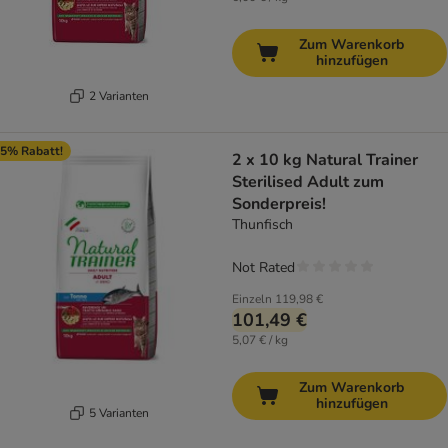
Zum Warenkorb
hinzufügen
2 Varianten
5% Rabatt!
2 x 10 kg Natural Trainer
Sterilised Adult zum
Sonderpreis!
Thunfisch
Not Rated
Einzeln
119,98 €
101,49 €
5,07 € / kg
Zum Warenkorb
hinzufügen
5 Varianten