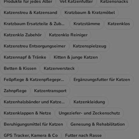
Produkte für jedes Alter
Vet Katzenfutter
Katzensnacks
Katzenstreu & Katzensand
Kratzbaum & Kratzmöbel
Kratzbaum Ersatzteile & Zubehör
Kratzstämme
Katzenklos
Katzenklo Zubehör
Katzenklo Reiniger
Katzenstreu Entsorgungseimer
Katzenspielzeug
Katzennapf & Tränke
Kitten & junge Katzen
Betten & Kissen
Katzenversteck
Fellpflege & Katzenpflegeprodukte
Ergänzungsfutter für Katzen
Zahnpflege
Katzentransport
Katzenhalsbänder und Katzengeschirr
Katzenkleidung
Katzenklappen & Netze
Ungeziefer- und Zeckenschutz
Beruhigungsmittel für Katzen
Genesung & Rehabilitation
GPS Tracker, Kamera & Co
Futter nach Rasse