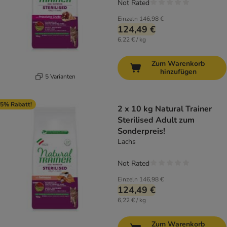
Not Rated
Einzeln
146,98 €
124,49 €
6,22 € / kg
Zum Warenkorb
hinzufügen
5 Varianten
5% Rabatt!
2 x 10 kg Natural Trainer
Sterilised Adult zum
Sonderpreis!
Lachs
Not Rated
Einzeln
146,98 €
124,49 €
6,22 € / kg
Zum Warenkorb