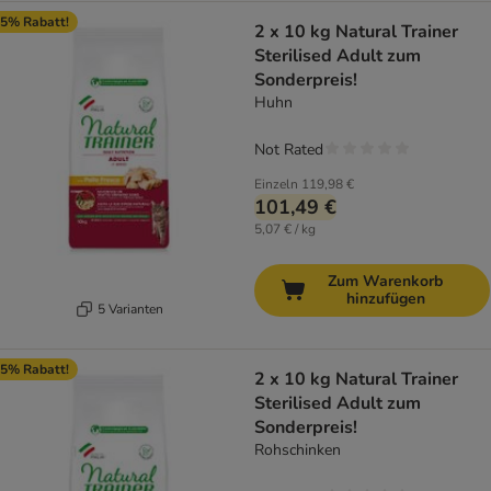
5% Rabatt!
2 x 10 kg Natural Trainer
Sterilised Adult zum
Sonderpreis!
Huhn
Not Rated
Einzeln
119,98 €
101,49 €
5,07 € / kg
Zum Warenkorb
hinzufügen
5 Varianten
5% Rabatt!
2 x 10 kg Natural Trainer
Sterilised Adult zum
Sonderpreis!
Rohschinken