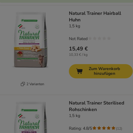
Natural Trainer Hairball
Huhn
1,5 kg
Not Rated
15,49 €
10,33 € / kg
Zum Warenkorb
hinzufügen
2 Varianten
Natural Trainer Sterilised
Rohschinken
1,5 kg
Rating: 4.8/5
(
12
)