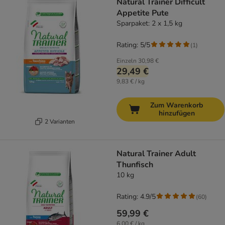
Natural Trainer Difficult
Appetite Pute
Sparpaket: 2 x 1,5 kg
Rating: 5/5
(
1
)
Einzeln
30,98 €
29,49 €
9,83 € / kg
Zum Warenkorb
hinzufügen
2 Varianten
Natural Trainer Adult
Thunfisch
10 kg
Rating: 4.9/5
(
60
)
59,99 €
6,00 € / kg