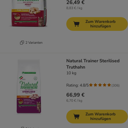
26,49 €
8,83 € / kg
Zum Warenkorb
hinzufügen
2 Varianten
Natural Trainer Sterilised
Truthahn
10 kg
Rating: 4.8/5
(
306
)
66,99 €
6,70 € / kg
Zum Warenkorb
hinzufügen