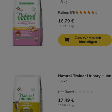
1,5 kg
Rating: 5/5
(
2
)
16,79 €
11,19 € / kg
Zum Warenkorb
hinzufügen
Natural Trainer Urinary Huhn
1,5 kg
Not Rated
17,49 €
11,66 € / kg