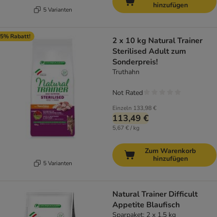
hinzufügen
5 Varianten
5% Rabatt!
2 x 10 kg Natural Trainer
Sterilised Adult zum
Sonderpreis!
Truthahn
Not Rated
Einzeln
133,98 €
113,49 €
5,67 € / kg
Zum Warenkorb
hinzufügen
5 Varianten
Natural Trainer Difficult
Appetite Blaufisch
Sparpaket: 2 x 1,5 kg