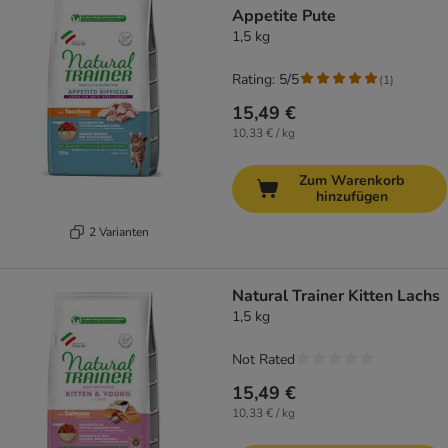
Appetite Pute
1,5 kg
Rating: 5/5
(
1
)
15,49 €
10,33 € / kg
Zum Warenkorb
hinzufügen
2 Varianten
Natural Trainer Kitten Lachs
1,5 kg
Not Rated
15,49 €
10,33 € / kg