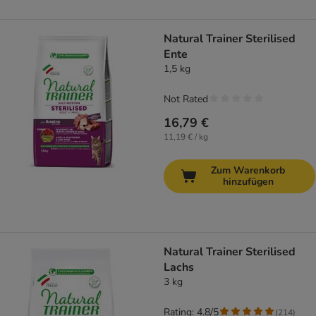
Natural Trainer Sterilised
Ente
1,5 kg
Not Rated
16,79 €
11,19 € / kg
Zum Warenkorb
hinzufügen
Natural Trainer Sterilised
Lachs
3 kg
Rating: 4.8/5
(
214
)