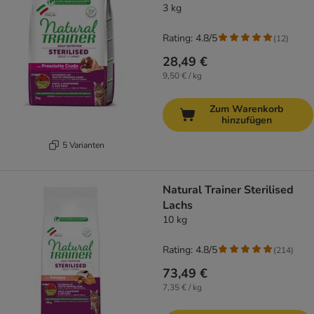
3 kg
Rating: 4.8/5
(
12
)
28,49 €
9,50 € / kg
Zum Warenkorb
hinzufügen
5 Varianten
Natural Trainer Sterilised
Lachs
10 kg
Rating: 4.8/5
(
214
)
73,49 €
7,35 € / kg