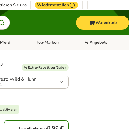
tieren Sie uns
Wiederbestellen
Warenkorb
Pferd
Top-Marken
% Angebote
: Fisch
tegorie-Menü öffnen: Vogel
Kategorie-Menü öffnen: Pferd
Kategorie-Menü öffnen: T
13
% Extra-Rabatt verfügbar
est: Wild & Huhn
1
 aktivieren
8,99 €
Einzellieferung