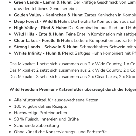
Green Lands - Lamm & Huhn:
Der kräftige Geschmack von Lamm
unwiderstehliches Genusserlebnis.
Golden Valley - Kaninchen & Huhn:
Zartes Kaninchen in Kombina
Deep Forest - Wild & Huhn:
Die herzhafte Komposition aus saf
High Valley - Rind & Huhn:
Die Kombination aus Rind und Huh
Wild Hills - Ente & Huhn:
Feine Ente in Kombination mit saft
Clear Lakes - Forelle & Huhn:
Leckere Komposition aus zarter 
Strong Lands - Schwein & Huhn:
Schmackhaftes Schwein mit 
White Infinity - Huhn & Pferd:
Saftiges Huhn kombiniert mit Pf
Das Mixpaket 1 setzt sich zusammen aus 2 x Wide Country, 1 x Col
Das Mixpaket 2 setzt sich zusammen aus 2 x Wide Country, 2 x Cold
Das Mixpaket 3 setzt sich zusammen aus 2 x Clear Lakes, 2 x Stron
Wild Freedom Premium-Katzenfutter überzeugt durch die folgen
Alleinfuttermittel für ausgewachsene Katzen
100 % getreidefreie Rezeptur
Hochwertige Proteinquellen
98 % Fleisch, Innereien und Brühe
Schonende Zubereitung
Ohne künstliche Konservierungs- und Farbstoffe