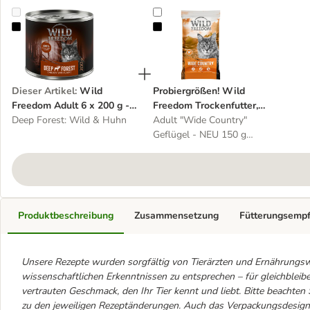
Wild Freedom Adult 6 x 200 g - getreidefreie Rezeptur
Probiergrößen! Wild Freedom Troc
Dieser Artikel
:
Wild
Probiergrößen! Wild
Freedom Adult 6 x 200 g -
Freedom Trockenfutter,
getreidefreie Rezeptur
Deep Forest: Wild & Huhn
Einzeldosen & Snacks
Adult "Wide Country"
Geflügel - NEU 150 g
Trockenfutter
Produktbeschreibung
Zusammensetzung
Fütterungsemp
Unsere Rezepte wurden sorgfältig von Tierärzten und Ernährungsw
wissenschaftlichen Erkenntnissen zu entsprechen – für gleichblei
vertrauten Geschmack, den Ihr Tier kennt und liebt. Bitte beachten
zu den jeweiligen Rezeptänderungen. Auch das Verpackungsdesign 