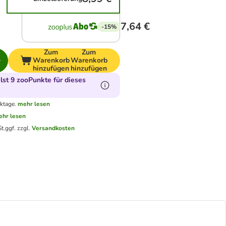
7,64 €
-15%
Zum
Zum
Warenkorb
Warenkorb
hinzufügen
hinzufügen
st 9 zooPunkte für dieses
ktage.
mehr lesen
hr lesen
t.
ggf. zzgl.
Versandkosten