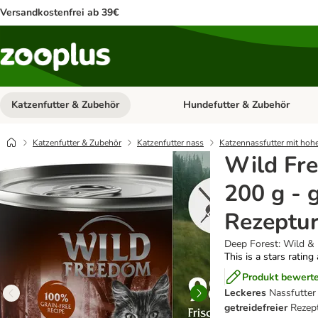
Versandkostenfrei ab 39€
Katzenfutter & Zubehör
Hundefutter & Zubehör
Kategorie-Menü öffnen: Katzenf
Katzenfutter & Zubehör
Katzenfutter nass
Katzennassfutter mit hoh
Wild Fre
200 g - g
Rezeptu
Deep Forest: Wild &
This is a stars rating
Produkt bewert
Leckeres
Nassfutter 
getreidefreier
Rezept