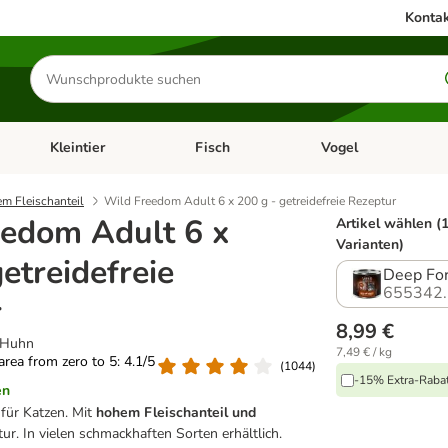
Kontak
Produkte
suchen
Kleintier
Fisch
Vogel
utter & Zubehör
Kategorie-Menü öffnen: Hundefutter & Zubehör
Kategorie-Menü öffnen: Kleintier
Kategorie-Menü öffnen
Ka
em Fleischanteil
Wild Freedom Adult 6 x 200 g - getreidefreie Rezeptur
edom Adult 6 x
Artikel wählen (
Varianten)
etreidefreie
Deep For
655342.
r
8,99 €
 Huhn
7,49 € / kg
 area from zero to 5: 4.1/5
(
1044
)
-15% Extra-Rabatt
en
für Katzen. Mit
hohem Fleischanteil und
ur.
In vielen schmackhaften Sorten erhältlich.