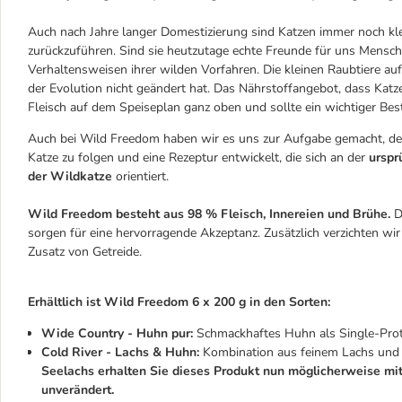
Auch nach Jahre langer Domestizierung sind Katzen immer noch kle
zurückzuführen. Sind sie heutzutage echte Freunde für uns Mensche
Verhaltensweisen ihrer wilden Vorfahren. Die kleinen Raubtiere au
der Evolution nicht geändert hat. Das Nährstoffangebot, dass Katze
Fleisch auf dem Speiseplan ganz oben und sollte ein wichtiger Best
Auch bei Wild Freedom haben wir es uns zur Aufgabe gemacht, dem
Katze zu folgen und eine Rezeptur entwickelt, die sich an der
urspr
der Wildkatze
orientiert.
Wild Freedom besteht aus 98 % Fleisch, Innereien und Brühe.
D
sorgen für eine hervorragende Akzeptanz. Zusätzlich verzichten wir
Zusatz von Getreide.
Erhältlich ist Wild Freedom 6 x 200 g in den Sorten:
Wide Country - Huhn pur:
Schmackhaftes Huhn als Single-Prote
Cold River - Lachs & Huhn:
Kombination aus feinem Lachs un
Seelachs erhalten Sie dieses Produkt nun möglicherweise mit 
unverändert.