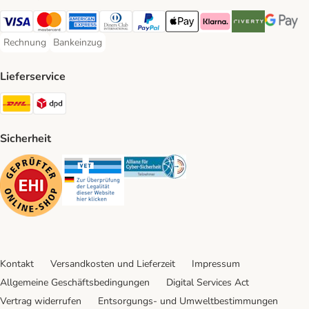
Visa Payment Method
Mastercard Payment Method
American Express Payment Method
Diners Club Payment Method
PayPal Payment Method
Apple Pay Payment Method
Klarna Payment Method
Riverty Payment 
Google P
Rechnung
Bankeinzug
Rechnung Payment Method
Bankeinzug Payment Method
Lieferservice
DHL Shipping Method
DPD Shipping Method
Sicherheit
Security
Security
Security
Kontakt
Versandkosten und Lieferzeit
Impressum
Allgemeine Geschäftsbedingungen
Digital Services Act
Vertrag widerrufen
Entsorgungs- und Umweltbestimmungen