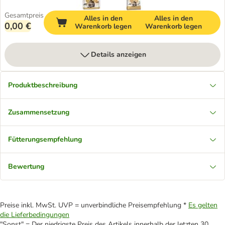
Gesamtpreis
Alles in den
Alles in den
0,00 €
Warenkorb legen
Warenkorb legen
Details anzeigen
Produktbeschreibung
Zusammensetzung
Fütterungsempfehlung
Bewertung
Preise inkl. MwSt. UVP = unverbindliche Preisempfehlung *
Es gelten
die Lieferbedingungen
"Sonst" = Der niedrigste Preis des Artikels innerhalb der letzten 30