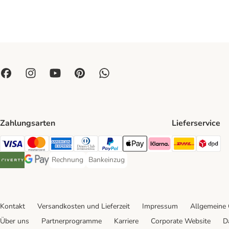
Zahlungsarten
Lieferservice
DHL Ship
DP
Visa Payment Method
Mastercard Payment Method
American Express Payment Method
Diners Club Payment Method
PayPal Payment Method
Apple Pay Payment Method
Klarna Payment Method
Rechnung
Bankeinzug
Rechnung Payment Method
Bankeinzug Payment Method
Riverty Payment Method
Google Pay Payment Method
Kontakt
Versandkosten und Lieferzeit
Impressum
Allgemeine
Über uns
Partnerprogramme
Karriere
Corporate Website
D