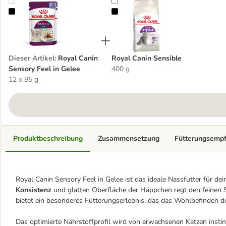
Royal Canin Sensory Feel in Gelee
Royal Canin Sensible
Dieser Artikel
:
Royal Canin
Royal Canin Sensible
Sensory Feel in Gelee
400 g
12 x 85 g
Produktbeschreibung
Zusammensetzung
Fütterungsemp
Royal Canin Sensory Feel in Gelee ist das ideale Nassfutter für de
Konsistenz
und glatten Oberfläche der Häppchen regt den feinen Si
bietet ein besonderes Fütterungserlebnis, das das Wohlbefinden d
Das optimierte Nährstoffprofil wird von erwachsenen Katzen instin