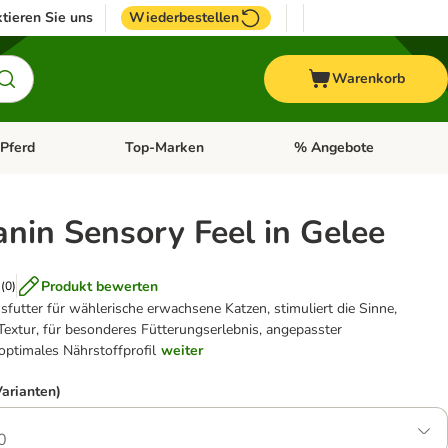
tieren Sie uns
Wiederbestellen
Warenkorb
Pferd
Top-Marken
% Angebote
: Fisch
tegorie-Menü öffnen: Vogel
Kategorie-Menü öffnen: Pferd
Kategorie-Menü öffnen: T
nin Sensory Feel in Gelee
Produkt bewerten
(
0
)
utter für wählerische erwachsene Katzen, stimuliert die Sinne,
extur, für besonderes Fütterungserlebnis, angepasster
 optimales Nährstoffprofil
weiter
Varianten)
0