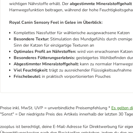
wichtigen Nährstoffe erhält. Der
abgestimmte Mineralstoffgehalt
Harnwegsfunktion beitragen, während der hohe Feuchtigkeitsgehal
Royal Canin Sensory Feel in Gelee im Überblick:
Komplettes Nassfutter für wählerische ausgewachsene Katzen
Besondere Textur:
Stimulation des Mundgefühls durch cremige
Sinn der Katzen für einzigartige Texturen an
Optimales Profil an Nährstoffen:
wird von erwachsenen Katzen i
Besonderes Fütterungserlebnis:
gesteigertes Wohlbefinden dur
Abgestimmter Mineralstoffgehalt:
kann zu normaler Harnwegsf
Viel Feuchtigkeit:
trägt zu ausreichender Flüssigkeitsaufnahme 
Frischebeutel:
in praktisch vorportionierten Pouches
Preise inkl. MwSt. UVP = unverbindliche Preisempfehlung *
Es gelten d
"Sonst" = Der niedrigste Preis des Artikels innerhalb der letzten 30 Tage
zooplus ist berechtigt, deine E-Mail-Adresse für Direktwerbung für eig
Übermittlungskosten nach den Basistarifen entstehen, indem du den zoo