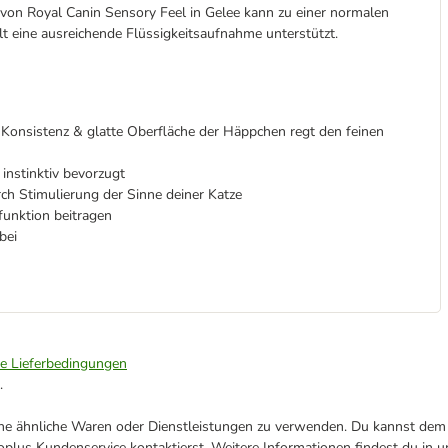
von Royal Canin Sensory Feel in Gelee kann zu einer normalen
t eine ausreichende Flüssigkeitsaufnahme unterstützt.
 Konsistenz & glatte Oberfläche der Häppchen
regt den feinen
nstinktiv bevorzugt
ch Stimulierung der Sinne deiner Katze
unktion beitragen
bei
ie Lieferbedingungen
.
ene ähnliche Waren oder Dienstleistungen zu verwenden. Du kannst dem j
plus Kundenservice kontaktierst. Weitere Informationen findest du in 