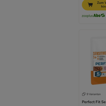
Fleischanteil
Zum 
hi
Katzenfutter mit Fisch
Katzenfutter mit Thunfisch
Katzenfutter mit Huhn
Katzenfutter ohne Huhn
Katzenfutter ohne Zucker
Katzengetränk
Katzensuppe
Katzenfutter Filet im Saft gegart
Diät Nassfutter für Katzen
Gastrointestinal Katzennassfutter
Hypoallergenes Katzennassfutter
Katzennassfutter bei Arthrose
Katzennassfutter bei Diabetes
Katzennassfutter gegen Haarballen
Katzennassfutter für Haut & Fell
9 Varianten
Katzennassfutter bei Niereninsuffizienz
Perfect Fit Se
Katzennassfutter Schilddrüse