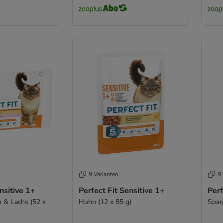
9 Varianten
9 
nsitive 1+
Perfect Fit Sensitive 1+
Perf
 & Lachs (52 x
Huhn (12 x 85 g)
Spar