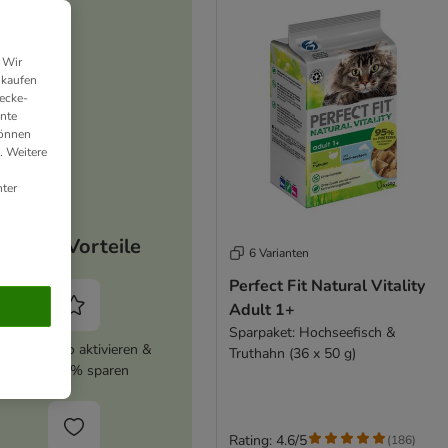
 Wir
nkaufen
ecke-
ante
können
. Weitere
ter
Deine Vorteile
6 Varianten
Perfect Fit Natural Vitality
Adult 1+
Sparpaket: Hochseefisch &
zooplus Abo aktivieren &
Truthahn (36 x 50 g)
immer 5% sparen
Rating: 4.6/5
(
186
)