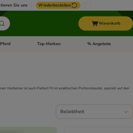
tieren Sie uns
Wiederbestellen
Warenkorb
Pferd
Top-Marken
% Angebote
: Fisch
tegorie-Menü öffnen: Vogel
Kategorie-Menü öffnen: Pferd
Kategorie-Menü öffnen: T
en Vierbeiner ist auch Perfect Fit im praktischen Portionsbeutel, speziell auf den
Beliebtheit