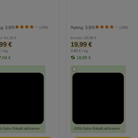
g: 3.9/5
Rating: 3.9/5
(
189
)
(
189
)
ln
41,16 €
Einzeln
20,58 €
99 €
19,99 €
 / kg
9,80 € / kg
7,04 €
18,99 €
 Extra-Rabatt aktivieren
-20% Extra-Rabatt aktivieren