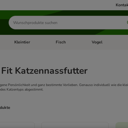
Kontak
Produkte
suchen
Kleintier
Fisch
Vogel
utter & Zubehör
Kategorie-Menü öffnen: Hundefutter & Zubehör
Kategorie-Menü öffnen: Kleintier
Kategorie-Menü öffnen
Ka
 Fit Katzennassfutter
igene Persönlichkeit und ganz bestimmte Vorlieben. Genauso individuell wie die klein
edes Katzentyps abgestimmt.
odukte
ve been changed