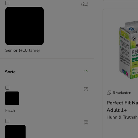
Cat´s Love
(
21
)
Cosma Nature
Concept for Life
Crave
Disugual
Dolina Noteci
Dogs'n Tiger
Senior (+10 Jahre)
Encore
Eukanuba
FairCat
Sorte
Forza10
GranataPet
(
7
)
GRAU
6 Varianten
Greenwoods
Perfect Fit Na
Happy Cat
Adult 1+
Fisch
Hardys LOVE AFFAIR
Huhn & Truthahn
(
8
)
Herrmann's
Hill's Prescription Diet