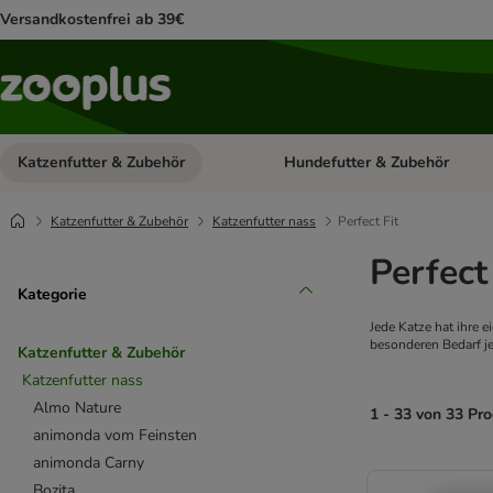
Versandkostenfrei ab 39€
Katzenfutter & Zubehör
Hundefutter & Zubehör
Kategorie-Menü öffnen: Katzenf
Katzenfutter & Zubehör
Katzenfutter nass
Perfect Fit
Perfect
Kategorie
Jede Katze hat ihre e
besonderen Bedarf j
Katzenfutter & Zubehör
Katzenfutter nass
Almo Nature
1 - 33 von 33 Pr
animonda vom Feinsten
animonda Carny
product items ha
Bozita