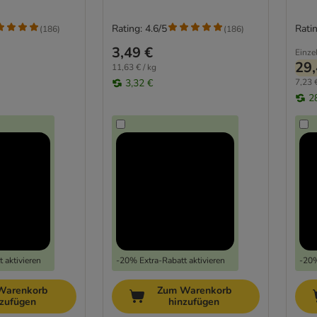
Rating: 4.6/5
Ratin
(
186
)
(
186
)
3,49 €
Einze
29,
11,63 € / kg
3,32 €
7,23 €
2
 aktivieren
-20% Extra-Rabatt aktivieren
-20%
Warenkorb
Zum Warenkorb
nzufügen
hinzufügen