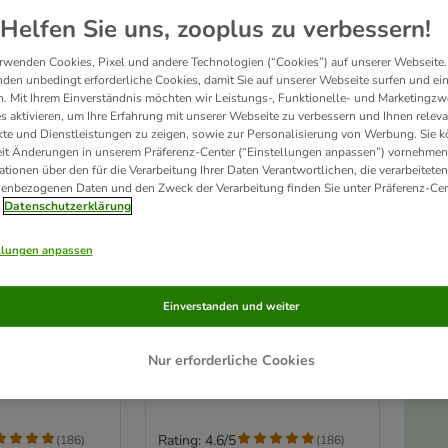
Helfen Sie uns, zooplus zu verbessern!
rwenden Cookies, Pixel und andere Technologien (“Cookies”) auf unserer Webseite.
den unbedingt erforderliche Cookies, damit Sie auf unserer Webseite surfen und ei
. Mit Ihrem Einverständnis möchten wir Leistungs-, Funktionelle- und Marketingzw
s aktivieren, um Ihre Erfahrung mit unserer Webseite zu verbessern und Ihnen relev
te und Dienstleistungen zu zeigen, sowie zur Personalisierung von Werbung. Sie 
eit Änderungen in unserem Präferenz-Center (“Einstellungen anpassen”) vornehmen
ationen über den für die Verarbeitung Ihrer Daten Verantwortlichen, die verarbeiteten
enbezogenen Daten und den Zweck der Verarbeitung finden Sie unter Präferenz-Cen
Datenschutzerklärung
llungen anpassen
6 Varianten
tural Vitality
Perfect Fit Natural Vitality
Einverstanden und weiter
Adult 1+
 & Truthahn (36
Sparpaket: Hochseefisch & Lachs
(36 x 50 g)
Nur erforderliche Cookies
Rating: 4.6/5
(
186
)
(
186
)