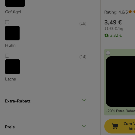
Hill’s Science Plan
Integra Diät-Alleinfutter
Geflügel
Rating: 4.6/5
IAMS
3,49 €
(
19
)
James Wellbeloved
11,63 € / kg
Josera
3,32 €
JosiCat
Huhn
Kitekat
Kitty Cat
(
14
)
Leonardo
LifeCat
Lily's Kitchen
Lachs
Lucky Lou
(
3
)
Mjau
Nature's Variety
Extra-Rabatt
Nova foods Trainer
-20% Extra-Rabatt
Nutrivet Inne
PAN MIESKO
Zum 
Rind & Kalb
Preis
hi
Pawsome