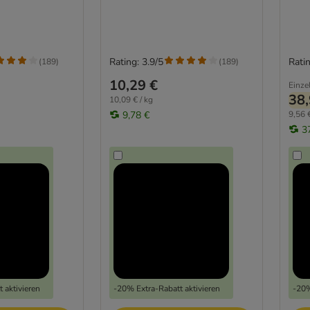
Rating: 3.9/5
Ratin
(
189
)
(
189
)
10,29 €
Einze
38,
10,09 € / kg
9,78 €
9,56 €
3
 aktivieren
-20% Extra-Rabatt aktivieren
-20%