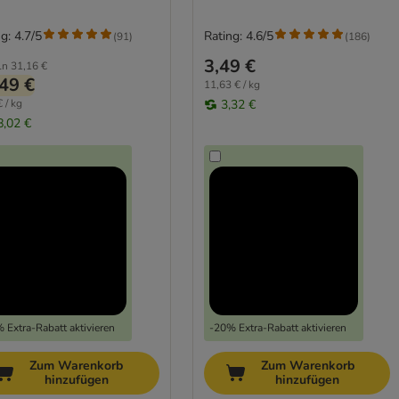
g: 4.7/5
Rating: 4.6/5
(
91
)
(
186
)
3,49 €
ln
31,16 €
49 €
11,63 € / kg
 / kg
3,32 €
8,02 €
 Extra-Rabatt aktivieren
-20% Extra-Rabatt aktivieren
Zum Warenkorb
Zum Warenkorb
hinzufügen
hinzufügen