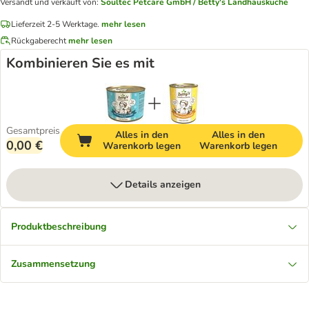
Versandt und verkauft von
:
Soultec Petcare GmbH / Betty's Landhausküche
Lieferzeit 2-5 Werktage.
mehr lesen
Rückgaberecht
mehr lesen
Kombinieren Sie es mit
Gesamtpreis
Alles in den
Alles in den
0,00 €
Warenkorb legen
Warenkorb legen
Details anzeigen
Produktbeschreibung
Zusammensetzung