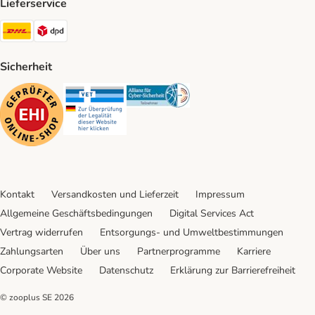
Lieferservice
DHL Shipping Method
DPD Shipping Method
Sicherheit
Security
Security
Security
Kontakt
Versandkosten und Lieferzeit
Impressum
Allgemeine Geschäftsbedingungen
Digital Services Act
Vertrag widerrufen
Entsorgungs- und Umweltbestimmungen
Zahlungsarten
Über uns
Partnerprogramme
Karriere
Corporate Website
Datenschutz
Erklärung zur Barrierefreiheit
© zooplus SE
2026