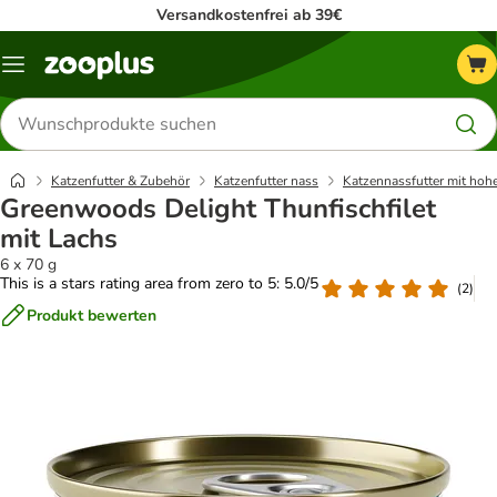
Versandkostenfrei ab 39€
Menü
Produkte
suchen
Katzenfutter & Zubehör
Katzenfutter nass
Katzennassfutter mit hoh
Greenwoods Delight Thunfischfilet
mit Lachs
6 x 70 g
This is a stars rating area from zero to 5: 5.0/5
(
2
)
Produkt bewerten