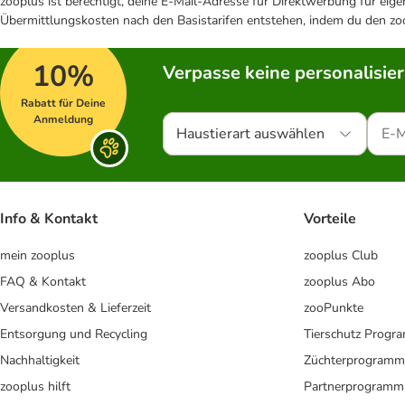
zooplus ist berechtigt, deine E-Mail-Adresse für Direktwerbung für eig
Übermittlungskosten nach den Basistarifen entstehen, indem du den zoo
10%
Verpasse keine personalisie
Rabatt für Deine
Anmeldung
Haustierart auswählen
Info & Kontakt
Vorteile
mein zooplus
zooplus Club
FAQ & Kontakt
zooplus Abo
Versandkosten & Lieferzeit
zooPunkte
Entsorgung und Recycling
Tierschutz Progr
Nachhaltigkeit
Züchterprogramm
zooplus hilft
Partnerprogramm