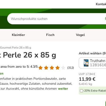
Kontak
Produkte
suchen
Kleintier
Fisch
Vogel
utter & Zubehör
Kategorie-Menü öffnen: Hundefutter & Zubehör
Kategorie-Menü öffnen: Kleintier
Kategorie-Menü öffnen
Ka
Gourmet Perle 26 x 85 g
Perle 26 x 85 g
Artikel wählen (9
Truthahn
1281616
g area from zero to 5: 4.3/5
(
312
)
en
UVP 17,94 €
11,99 €
futter in praktischen Portionsbeuteln, zarte
r Sauce, hochwertige Zutaten, schonend zubereitet,
5,43 € / kg
 zur Auswahl, ohne künstliche Aromen
weiter
-20% Extra-Rabatt