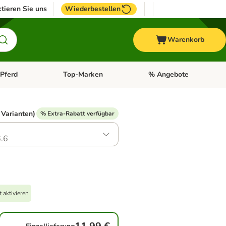
tieren Sie uns
Wiederbestellen
Warenkorb
Pferd
Top-Marken
% Angebote
: Fisch
tegorie-Menü öffnen: Vogel
Kategorie-Menü öffnen: Pferd
Kategorie-Menü öffnen: T
 Varianten)
% Extra-Rabatt verfügbar
.6
 aktivieren