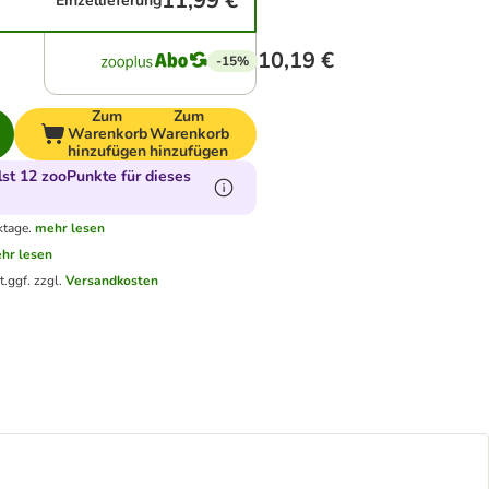
11,99 €
Einzellieferung
10,19 €
-15%
Zum
Zum
Warenkorb
Warenkorb
hinzufügen
hinzufügen
t 12 zooPunkte für dieses
ktage.
mehr lesen
hr lesen
t.
ggf. zzgl.
Versandkosten