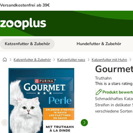
Versandkostenfrei ab 39€
Katzenfutter & Zubehör
Hundefutter & Zubehör
Kategorie-Menü öffnen: Katzenf
Katzenfutter & Zubehör
Katzenfutter nass
Katzenfutter mit Huhn
Gourmet 
Truthahn
This is a stars ratin
Produkt bewert
Schmackhaftes Katzen
Streifen in delikate
verschiedene Sorten