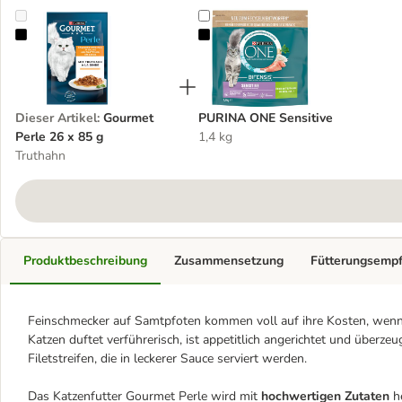
Gourmet Perle 26 x 85 g
PURINA ONE Sensitive
Dieser Artikel
:
Gourmet
PURINA ONE Sensitive
Perle 26 x 85 g
1,4 kg
Truthahn
Produktbeschreibung
Zusammensetzung
Fütterungsemp
Feinschmecker auf Samtpfoten kommen voll auf ihre Kosten, wenn 
Katzen duftet verführerisch, ist appetitlich angerichtet und überze
Filetstreifen, die in leckerer Sauce serviert werden.
Das Katzenfutter Gourmet Perle wird mit
hochwertigen Zutaten
he