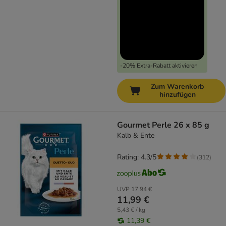
-20% Extra-Rabatt aktivieren
Zum Warenkorb
hinzufügen
Gourmet Perle 26 x 85 g
Kalb & Ente
Rating: 4.3/5
(
312
)
UVP
17,94 €
11,99 €
5,43 € / kg
11,39 €