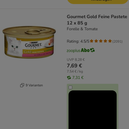
Gourmet Gold Feine Pastete
12 x 85 g
Forelle & Tomate
Rating: 4.5/5
(
2091
)
UVP
8,28 €
7,69 €
7,54 € / kg
7,31 €
9 Varianten