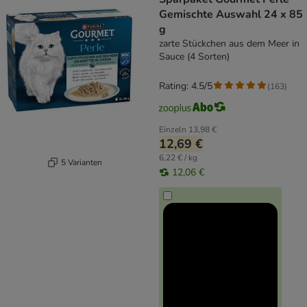
Gemischte Auswahl 24 x 85
g
zarte Stückchen aus dem Meer in
Sauce (4 Sorten)
Rating: 4.5/5
(
163
)
Einzeln
13,98 €
12,69 €
6,22 € / kg
5 Varianten
12,06 €