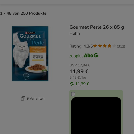
1 - 48 von 250 Produkte
product items have been changed
Gourmet Perle 26 x 85 g
Huhn
Rating: 4.3/5
(
312
)
UVP
17,94 €
11,99 €
5,43 € / kg
11,39 €
9 Varianten