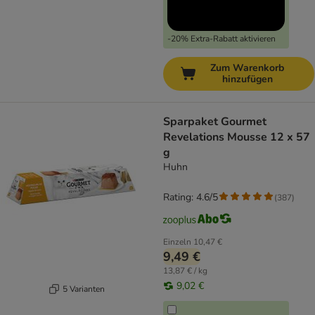
-20% Extra-Rabatt aktivieren
Zum Warenkorb
hinzufügen
Sparpaket Gourmet
Revelations Mousse 12 x 57
g
Huhn
Rating: 4.6/5
(
387
)
Einzeln
10,47 €
9,49 €
13,87 € / kg
9,02 €
5 Varianten