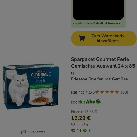
-20% Extra-Rabatt aktivieren
Zum Warenkorb
hinzufügen
Sparpaket Gourmet Perle
Gemischte Auswahl 24 x 85
g
Erlesene Streifen mit Gemüse
Rating: 4.5/5
(
163
)
Einzeln
13,58 €
12,29 €
6,02 € / kg
11,68 €
5 Varianten