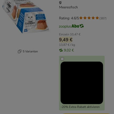
g
Meeresfisch
Rating: 4.6/5
(
387
)
Einzeln
10,47 €
9,49 €
13,87 € / kg
9,02 €
5 Varianten
-20% Extra-Rabatt aktivieren