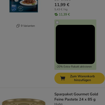
11,99 €
5,43 € / kg
11,39 €
9 Varianten
-20% Extra-Rabatt aktivieren
Zum Warenkorb
hinzufügen
Sparpaket Gourmet Gold
Feine Pastete 24 x 85 g
Huhn