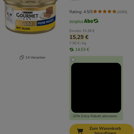
Rating: 4.5/5
(
2090
)
Einzeln
15,38 €
15,29 €
7,50 € / kg
14,53 €
14 Varianten
-20% Extra-Rabatt aktivieren
Zum Warenkorb
hinzufügen