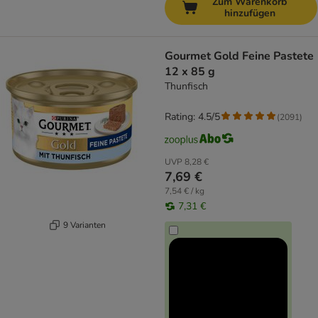
Zum Warenkorb
hinzufügen
Gourmet Gold Feine Pastete
12 x 85 g
Thunfisch
Rating: 4.5/5
(
2091
)
UVP
8,28 €
7,69 €
7,54 € / kg
7,31 €
9 Varianten