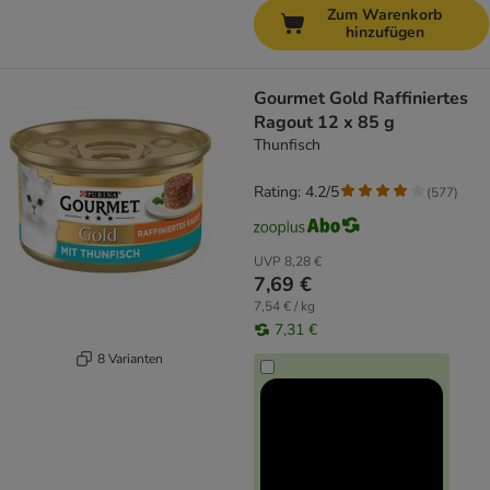
Zum Warenkorb
hinzufügen
Gourmet Gold Raffiniertes
Ragout 12 x 85 g
Thunfisch
Rating: 4.2/5
(
577
)
UVP
8,28 €
7,69 €
7,54 € / kg
7,31 €
8 Varianten