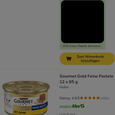
-20% Extra-Rabatt aktivieren
Zum Warenkorb
hinzufügen
Gourmet Gold Feine Pastete
12 x 85 g
Huhn
Rating: 4.5/5
(
2091
)
UVP
8,28 €