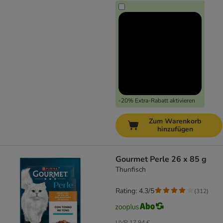
-20% Extra-Rabatt aktivieren
Zum Warenkorb
hinzufügen
Gourmet Perle 26 x 85 g
Thunfisch
Rating: 4.3/5
(
312
)
UVP
17,94 €