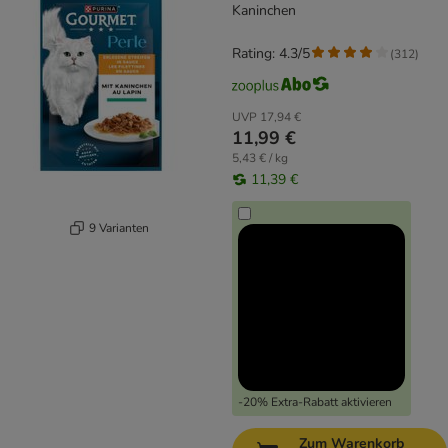
Kaninchen
Rating: 4.3/5
(
312
)
UVP
17,94 €
11,99 €
5,43 € / kg
11,39 €
9 Varianten
-20% Extra-Rabatt aktivieren
Zum Warenkorb