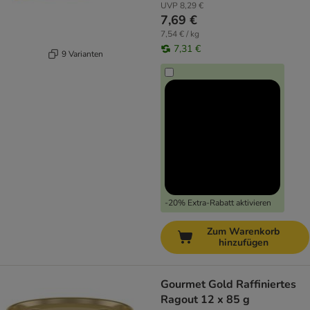
UVP
8,29 €
7,69 €
7,54 € / kg
7,31 €
9 Varianten
-20% Extra-Rabatt aktivieren
Zum Warenkorb
hinzufügen
Gourmet Gold Raffiniertes
Ragout 12 x 85 g