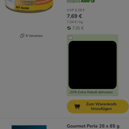
UVP
8,28 €
7,69 €
7,54 € / kg
7,31 €
8 Varianten
-20% Extra-Rabatt aktivieren
Zum Warenkorb
hinzufügen
Gourmet Perle 26 x 85 g