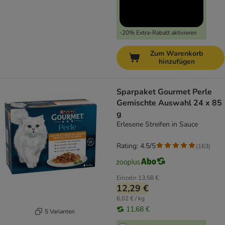
-20% Extra-Rabatt aktivieren
Zum Warenkorb
hinzufügen
Sparpaket Gourmet Perle
Gemischte Auswahl 24 x 85
g
Erlesene Streifen in Sauce
Rating: 4.5/5
(
163
)
Einzeln
13,58 €
12,29 €
6,02 € / kg
11,68 €
5 Varianten