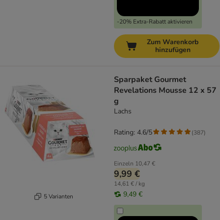
-20% Extra-Rabatt aktivieren
Zum Warenkorb
hinzufügen
Sparpaket Gourmet
Revelations Mousse 12 x 57
g
Lachs
Rating: 4.6/5
(
387
)
Einzeln
10,47 €
9,99 €
14,61 € / kg
9,49 €
5 Varianten