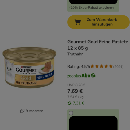
-20% Extra-Rabatt aktivieren
Zum Warenkorb
hinzufügen
Gourmet Gold Feine Pastete
12 x 85 g
Truthahn
Rating: 4.5/5
(
2091
)
UVP
8,28 €
7,69 €
7,54 € / kg
7,31 €
9 Varianten