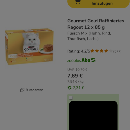
hinzufügen
Gourmet Gold Raffiniertes
Ragout 12 x 85 g
Fleisch Mix (Huhn, Rind,
Thunfisch, Lachs)
Rating: 4.2/5
(
577
)
UVP
10,70 €
7,69 €
7,54 € / kg
7,31 €
8 Varianten