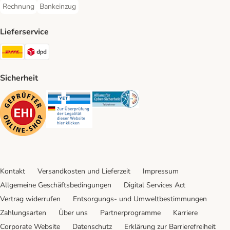
Rechnung
Bankeinzug
Rechnung Payment Method
Bankeinzug Payment Method
Lieferservice
DHL Shipping Method
DPD Shipping Method
Sicherheit
Security
Security
Security
Kontakt
Versandkosten und Lieferzeit
Impressum
Allgemeine Geschäftsbedingungen
Digital Services Act
Vertrag widerrufen
Entsorgungs- und Umweltbestimmungen
Zahlungsarten
Über uns
Partnerprogramme
Karriere
Corporate Website
Datenschutz
Erklärung zur Barrierefreiheit