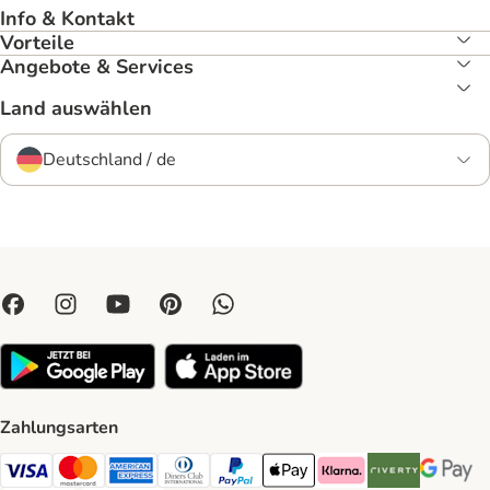
Info & Kontakt
Vorteile
Angebote & Services
Land auswählen
Deutschland / de
Zahlungsarten
Visa Payment Method
Mastercard Payment Method
American Express Payment Method
Diners Club Payment Method
PayPal Payment Method
Apple Pay Payment Method
Klarna Payment Method
Riverty Payment 
Google P