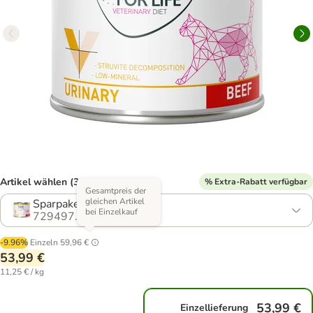
Artikel wählen (3 Varianten)
% Extra-Rabatt verfügbar
Gesamtpreis der
gleichen Artikel
Sparpaket: 24 x 200 g
bei Einzelkauf
729497.5
-9.96%
Einzeln
59,96 €
53,99 €
11,25 € / kg
53,99 €
Einzellieferung