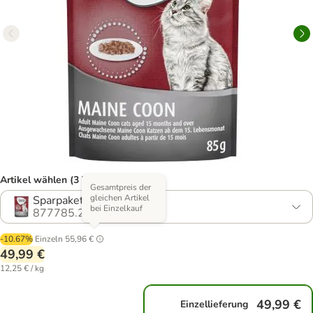
Artikel wählen (3 Varianten)
Gesamtpreis der
gleichen Artikel
Sparpaket: 48 x 85 g
bei Einzelkauf
877785.2
-10.67%
Einzeln
55,96 €
49,99 €
12,25 € / kg
49,99 €
Einzellieferung