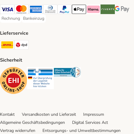
Visa Payment Method
Mastercard Payment Method
American Express Payment Method
Diners Club Payment Method
PayPal Payment Method
Apple Pay Payment Method
Klarna Payment Method
Riverty Payment 
Google P
Rechnung
Bankeinzug
Rechnung Payment Method
Bankeinzug Payment Method
Lieferservice
DHL Shipping Method
DPD Shipping Method
Sicherheit
Security
Security
Security
Kontakt
Versandkosten und Lieferzeit
Impressum
Allgemeine Geschäftsbedingungen
Digital Services Act
Vertrag widerrufen
Entsorgungs- und Umweltbestimmungen