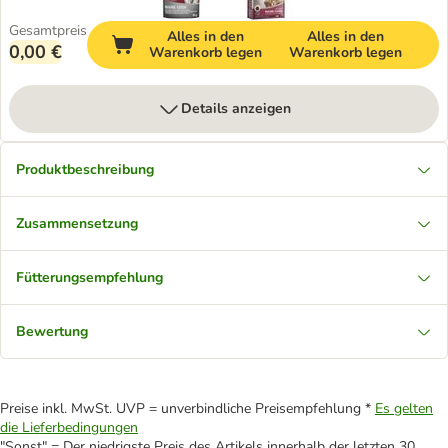
Gesamtpreis
Alles in den
Alles in den
0,00 €
Warenkorb legen
Warenkorb legen
Details anzeigen
Produktbeschreibung
Zusammensetzung
Fütterungsempfehlung
Bewertung
Preise inkl. MwSt. UVP = unverbindliche Preisempfehlung *
Es gelten
die Lieferbedingungen
"Sonst" = Der niedrigste Preis des Artikels innerhalb der letzten 30