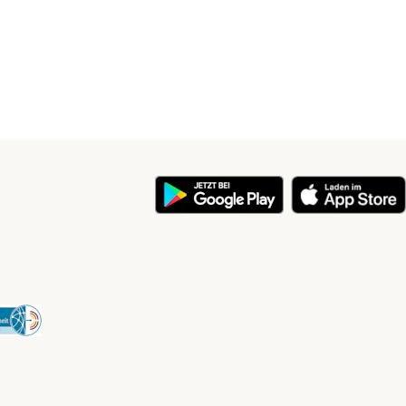
y
Security