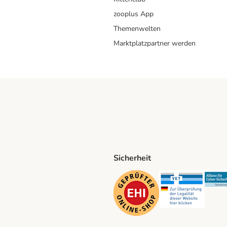
zooplus App
Themenwelten
Marktplatzpartner werden
Sicherheit
ping Method
D Shipping Method
Security
Securit