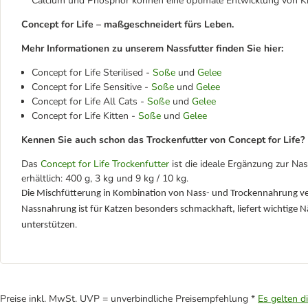
Calcium und Phosphor können eine optimale Entwicklung von K
Concept for Life – maßgeschneidert fürs Leben.
Mehr Informationen zu unserem Nassfutter finden Sie hier:
Concept for Life Sterilised -
Soße
und
Gelee
Concept for Life Sensitive -
Soße
und
Gelee
Concept for Life All Cats -
Soße
und
Gelee
Concept for Life Kitten -
Soße
und
Gelee
Kennen Sie auch schon das Trockenfutter von Concept for Life?
Das
Concept for Life Trockenfutter
ist die ideale Ergänzung zur Na
erhältlich: 400 g, 3 kg und 9 kg / 10 kg.
Die Mischfütterung in Kombination von Nass- und Trockennahrung ver
Nassnahrung ist für Katzen besonders schmackhaft, liefert wichtige 
.
unterstützen
Preise inkl. MwSt. UVP = unverbindliche Preisempfehlung *
Es gelten d