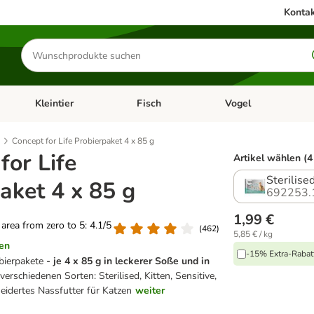
Kontak
Produkte
suchen
Kleintier
Fisch
Vogel
utter & Zubehör
Kategorie-Menü öffnen: Hundefutter & Zubehör
Kategorie-Menü öffnen: Kleintier
Kategorie-Menü öffnen
Ka
Concept for Life Probierpaket 4 x 85 g
for Life
Artikel wählen (4
Sterilise
aket 4 x 85 g
692253.
1,99 €
g area from zero to 5: 4.1/5
(
462
)
5,85 € / kg
en
-15% Extra-Rabatt
bierpakete
- je 4 x 85 g in leckerer Soße und in
 verschiedenen Sorten:
Sterilised, Kitten, Sensitive,
eidertes Nassfutter für Katzen
weiter