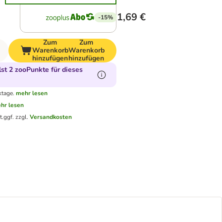
1,69 €
-15%
Zum
Zum
Warenkorb
Warenkorb
hinzufügen
hinzufügen
t 2 zooPunkte für dieses
ktage.
mehr lesen
hr lesen
t.
ggf. zzgl.
Versandkosten