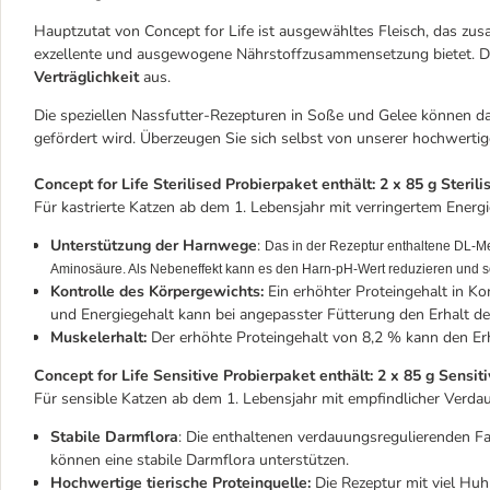
Hauptzutat von Concept for Life ist ausgewähltes Fleisch, das z
exzellente und ausgewogene Nährstoffzusammensetzung bietet. Die
Verträglichkeit
aus.
Die speziellen Nassfutter-Rezepturen in Soße und Gelee können da
gefördert wird. Überzeugen Sie sich selbst von unserer hochwert
Concept for Life Sterilised Probierpaket enthält: 2 x 85 g Sterili
Für kastrierte Katzen ab dem 1. Lebensjahr mit verringertem Energi
Unterstützung der Harnwege
:
Das in der Rezeptur enthaltene DL-Met
Aminosäure. Als Nebeneffekt kann es den Harn-pH-Wert reduzieren und so
Kontrolle des Körpergewichts:
Ein erhöhter Proteingehalt in K
und Energiegehalt kann bei angepasster Fütterung den Erhalt de
Muskelerhalt:
Der erhöhte Proteingehalt von 8,2 % kann den Er
Concept for Life Sensitive Probierpaket enthält: 2 x 85 g Sensit
Für sensible Katzen ab dem 1. Lebensjahr mit empfindlicher Verda
Stabile Darmflora
: Die enthaltenen verdauungsregulierenden F
können eine stabile Darmflora unterstützen.
Hochwertige tierische Proteinquelle
:
Die Rezeptur mit viel Huhn