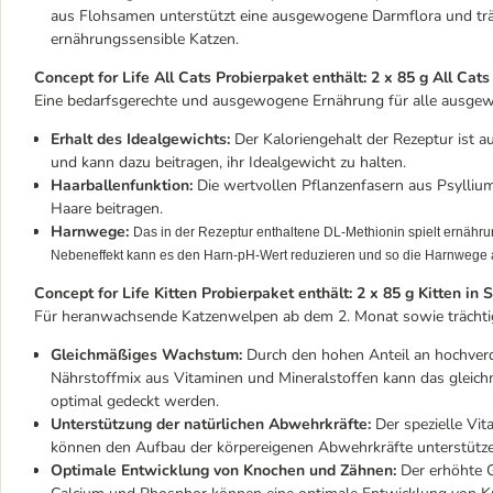
aus Flohsamen unterstützt eine ausgewogene Darmflora und trägt
ernährungssensible Katzen.
Concept for Life All Cats Probierpaket enthält: 2 x 85 g All Cats
Eine bedarfsgerechte und ausgewogene Ernährung für alle ausgew
Erhalt des Idealgewichts:
Der Kaloriengehalt der Rezeptur ist 
und kann dazu beitragen, ihr Idealgewicht zu halten.
Haarballenfunktion:
Die wertvollen Pflanzenfasern aus Psylliu
Haare beitragen.
Harnwege:
Das in der Rezeptur enthaltene DL-Methionin spielt ernährun
Nebeneffekt kann es den Harn-pH-Wert reduzieren und so die Harnwege ak
Concept for Life Kitten Probierpaket enthält: 2 x 85 g Kitten in 
Für heranwachsende Katzenwelpen ab dem 2. Monat sowie trächtig
Gleichmäßiges Wachstum:
Durch den hohen Anteil an hochver
Nährstoffmix aus Vitaminen und Mineralstoffen kann das gleic
optimal gedeckt werden.
Unterstützung der natürlichen Abwehrkräfte:
Der spezielle Vit
können den Aufbau der körpereigenen Abwehrkräfte unterstütze
Optimale Entwicklung von Knochen und Zähnen:
Der erhöhte 