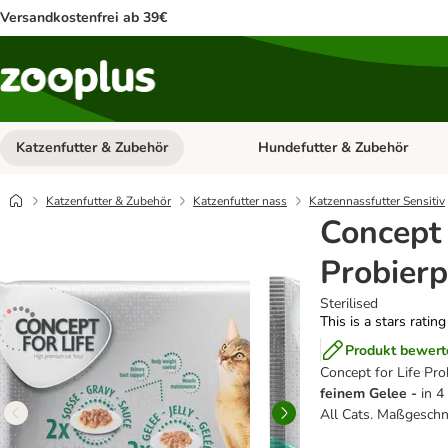
Versandkostenfrei ab 39€
Katzenfutter & Zubehör
Hundefutter & Zubehör
Kategorie-Menü öffnen: Katzenf
Katzenfutter & Zubehör
Katzenfutter nass
Katzennassfutter Sensitiv
Concept 
Probierp
Sterilised
This is a stars ratin
Produkt bewert
Concept for Life
Pro
feinem Gelee -
in 4
All Cats. Maßgeschn