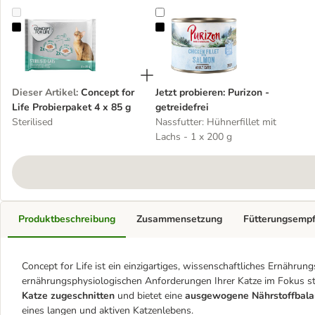
Concept for Life Probierpaket 4 x 85 g
Jetzt probieren: Purizon - getreidef
Dieser Artikel
:
Concept for
Jetzt probieren: Purizon -
Life Probierpaket 4 x 85 g
getreidefrei
Sterilised
Nassfutter: Hühnerfillet mit
Lachs - 1 x 200 g
Produktbeschreibung
Zusammensetzung
Fütterungsemp
Concept for Life ist ein einzigartiges, wissenschaftliches Ernährun
ernährungsphysiologischen Anforderungen Ihrer Katze im Fokus s
Katze zugeschnitten
und bietet eine
ausgewogene Nährstoffbala
eines langen und aktiven Katzenlebens.