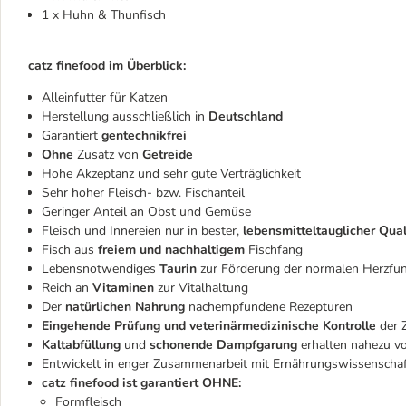
1 x Huhn & Thunfisch
catz finefood im Überblick:
Alleinfutter für Katzen
Herstellung ausschließlich in
Deutschland
Garantiert
gentechnikfrei
Ohne
Zusatz von
Getreide
Hohe Akzeptanz und sehr gute Verträglichkeit
Sehr hoher Fleisch- bzw. Fischanteil
Geringer Anteil an Obst und Gemüse
Fleisch und Innereien nur in bester,
lebensmitteltauglicher Qual
Fisch aus
freiem und nachhaltigem
Fischfang
Lebensnotwendiges
Taurin
zur Förderung der normalen Herzfunk
Reich an
Vitaminen
zur Vitalhaltung
Der
natürlichen Nahrung
nachempfundene Rezepturen
Eingehende Prüfung und veterinärmedizinische Kontrolle
der Z
Kaltabfüllung
und
schonende Dampfgarung
erhalten nahezu vo
Entwickelt in enger Zusammenarbeit mit Ernährungswissenschaft
catz finefood ist garantiert OHNE:
Formfleisch