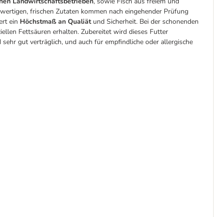
hen Landwirtschaftsbetrieben
, sowie Fisch aus freiem und
chwertigen, frischen Zutaten kommen nach eingehender Prüfung
ert ein
Höchstmaß an Qualiät
und Sicherheit. Bei der schonenden
llen Fettsäuren erhalten. Zubereitet wird dieses Futter
 sehr gut verträglich, und auch für empfindliche oder allergische