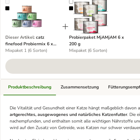
catz finefood Probiermix 6 x 200 g
Probierpaket MjAMjAM 6 x 200 g
Dieser Artikel
:
catz
Probierpaket MjAMjAM 6 x
finefood Probiermix 6 x
200 g
200 g
Mixpaket 1 (6 Sorten)
Mixpaket (6 Sorten)
Produktbeschreibung
Zusammensetzung
Fütterungsemp
Die Vitalität und Gesundheit einer Katze hängt maßgeblich davon ab
artgerechtes, ausgewogenes und natürliches Katzenfutter
. Die 
nachempfunden, und enthalten somit alle wichtigen Nährstoffe und
wird auf den Zusatz von Getreide, was Katzen nur schwer verdaue