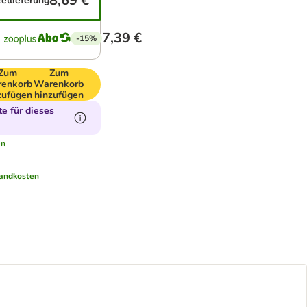
8,69 €
zellieferung
7,39 €
-15%
Zum
Zum
enkorb
Warenkorb
zufügen
hinzufügen
e für dieses
en
andkosten