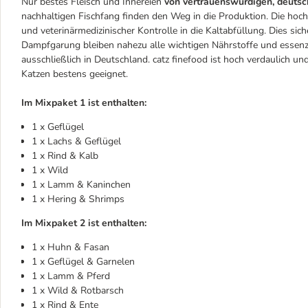
Nur bestes Fleisch und Innereien
von vertrauenswürdigen, deutsc
nachhaltigen Fischfang finden den Weg in die Produktion. Die ho
und veterinärmedizinischer Kontrolle in die Kaltabfüllung. Dies sich
Dampfgarung bleiben nahezu alle wichtigen Nährstoffe und essenzie
ausschließlich in Deutschland. catz finefood ist hoch verdaulich und
Katzen bestens geeignet.
Im Mixpaket 1 ist enthalten:
1 x Geflügel
1 x Lachs & Geflügel
1 x Rind & Kalb
1 x Wild
1 x Lamm & Kaninchen
1 x Hering & Shrimps
Im Mixpaket 2 ist enthalten:
1 x Huhn & Fasan
1 x Geflügel & Garnelen
1 x Lamm & Pferd
1 x Wild & Rotbarsch
1 x Rind & Ente