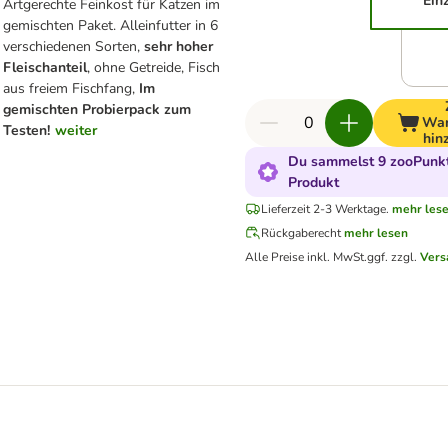
Ein
Artgerechte Feinkost für Katzen im
gemischten Paket. Alleinfutter in 6
verschiedenen Sorten,
sehr hoher
Fleischanteil
, ohne Getreide, Fisch
aus freiem Fischfang,
Im
gemischten Probierpack zum
War
Testen!
weiter
hin
Du sammelst 9 zooPunkt
Produkt
Lieferzeit 2-3 Werktage.
mehr les
Rückgaberecht
mehr lesen
Alle Preise inkl. MwSt.
ggf. zzgl.
Vers