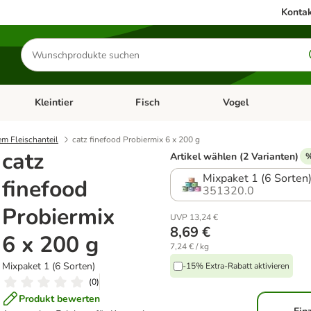
Kontak
Produkte
suchen
Kleintier
Fisch
Vogel
utter & Zubehör
Kategorie-Menü öffnen: Hundefutter & Zubehör
Kategorie-Menü öffnen: Kleintier
Kategorie-Menü öffnen
Ka
em Fleischanteil
catz finefood Probiermix 6 x 200 g
catz
Artikel wählen (2 Varianten)
%
Mixpaket 1 (6 Sorten
finefood
351320.0
Probiermix
UVP 13,24 €
8,69 €
6 x 200 g
7,24 € / kg
Mixpaket 1 (6 Sorten)
-15% Extra-Rabatt aktivieren
(
0
)
Produkt bewerten