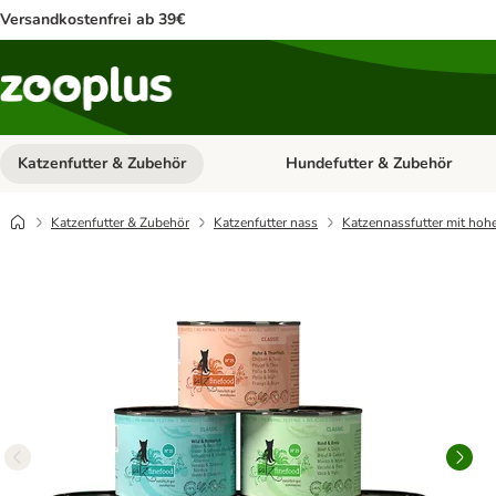
Versandkostenfrei ab 39€
Katzenfutter & Zubehör
Hundefutter & Zubehör
Kategorie-Menü öffnen: Katzenf
Katzenfutter & Zubehör
Katzenfutter nass
Katzennassfutter mit hoh