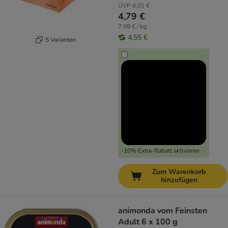
UVP
6,01 €
4,79 €
7,98 € / kg
4,55 €
5 Varianten
-10% Extra-Rabatt aktivieren
Zum Warenkorb
hinzufügen
animonda vom Feinsten
Adult 6 x 100 g