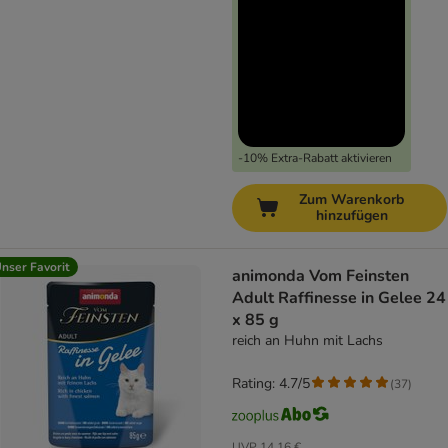
-10% Extra-Rabatt aktivieren
Zum Warenkorb
hinzufügen
nser Favorit
animonda Vom Feinsten
Adult Raffinesse in Gelee 24
x 85 g
reich an Huhn mit Lachs
Rating: 4.7/5
(
37
)
UVP
14,16 €