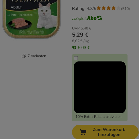
Rating: 4.2/5
(
510
)
UVP
5,40 €
5,29 €
8,82 € / kg
5,03 €
7 Varianten
-10% Extra-Rabatt aktivieren
Zum Warenkorb
hinzufügen