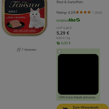
Rind & Kartoffeln
Rating: 4.2/5
(
510
)
UVP
5,40 €
5,29 €
8,82 € / kg
5,03 €
7 Varianten
-10% Extra-Rabatt aktivieren
Zum Warenkorb