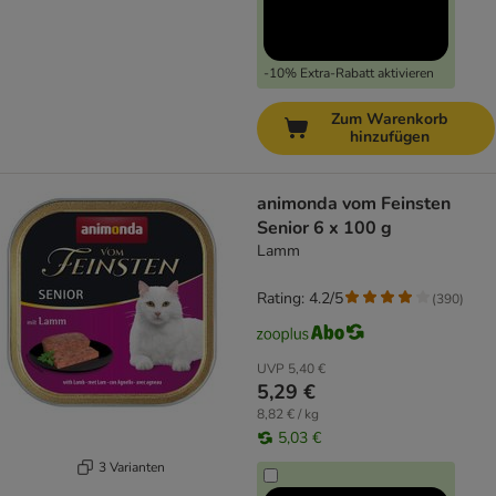
-10% Extra-Rabatt aktivieren
Zum Warenkorb
hinzufügen
animonda vom Feinsten
Senior 6 x 100 g
Lamm
Rating: 4.2/5
(
390
)
UVP
5,40 €
5,29 €
8,82 € / kg
5,03 €
3 Varianten