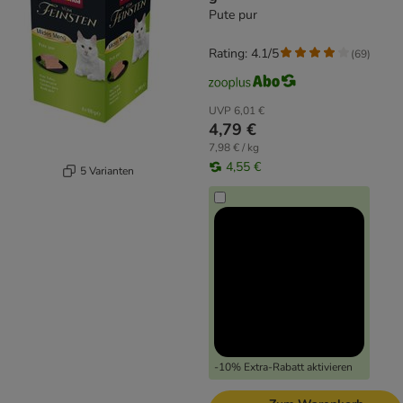
Pute pur
Rating: 4.1/5
(
69
)
UVP
6,01 €
4,79 €
7,98 € / kg
4,55 €
5 Varianten
-10% Extra-Rabatt aktivieren