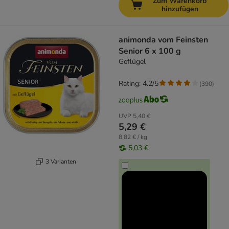
Zum Warenkorb
hinzufügen
animonda vom Feinsten
Senior 6 x 100 g
Geflügel
Rating: 4.2/5
(
390
)
UVP
5,40 €
5,29 €
8,82 € / kg
5,03 €
3 Varianten