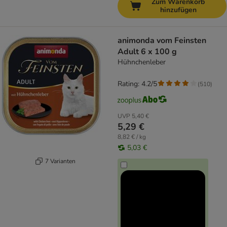
Zum Warenkorb
hinzufügen
animonda vom Feinsten
Adult 6 x 100 g
Hühnchenleber
Rating: 4.2/5
(
510
)
UVP
5,40 €
5,29 €
8,82 € / kg
5,03 €
7 Varianten