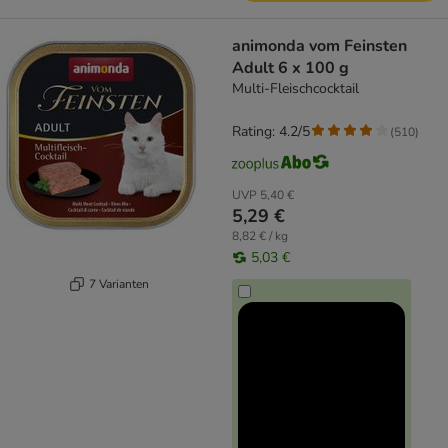
animonda vom Feinsten
Adult 6 x 100 g
Multi-Fleischcocktail
Rating: 4.2/5
(
510
)
UVP
5,40 €
5,29 €
8,82 € / kg
5,03 €
7 Varianten