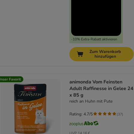
-10% Extra-Rabatt aktivieren
Zum Warenkorb
hinzufügen
nser Favorit
animonda Vom Feinsten
Adult Raffinesse in Gelee 24
x 85 g
reich an Huhn mit Pute
Rating: 4.7/5
(
37
)
UVP
14,16 €