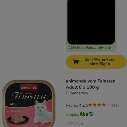
-10% Extra-Rabatt aktivieren
Zum Warenkorb
hinzufügen
animonda vom Feinsten
Adult 6 x 100 g
Putenherzen
Rating: 4.2/5
(
510
)
UVP
5,40 €