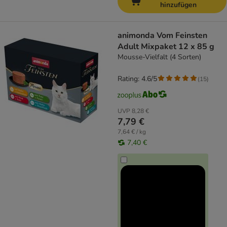
hinzufügen
animonda Vom Feinsten
Adult Mixpaket 12 x 85 g
Mousse-Vielfalt (4 Sorten)
Rating: 4.6/5
(
15
)
UVP
8,28 €
7,79 €
7,64 € / kg
7,40 €