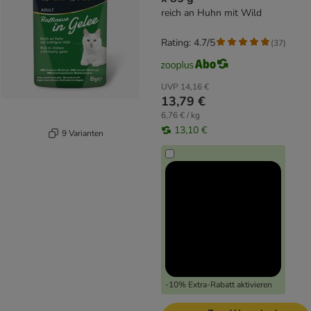
reich an Huhn mit Wild
Rating: 4.7/5
(
37
)
UVP
14,16 €
13,79 €
6,76 € / kg
13,10 €
9 Varianten
-10% Extra-Rabatt aktivieren