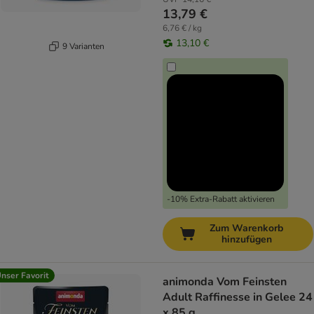
13,79 €
6,76 € / kg
13,10 €
9 Varianten
-10% Extra-Rabatt aktivieren
Zum Warenkorb
hinzufügen
nser Favorit
animonda Vom Feinsten
Adult Raffinesse in Gelee 24
x 85 g