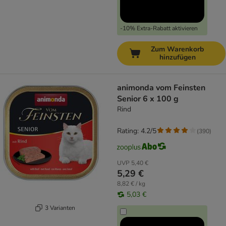
-10% Extra-Rabatt aktivieren
Zum Warenkorb
hinzufügen
animonda vom Feinsten
Senior 6 x 100 g
Rind
Rating: 4.2/5
(
390
)
UVP
5,40 €
5,29 €
8,82 € / kg
5,03 €
3 Varianten