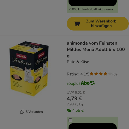
-10% Extra-Rabatt aktivieren
Zum Warenkorb
hinzufügen
animonda vom Feinsten
Mildes Menü Adult 6 x 100
g
Pute & Käse
Rating: 4.1/5
(
69
)
UVP
6,01 €
4,79 €
7,98 € / kg
4,55 €
5 Varianten