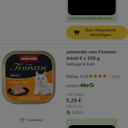
-10% Extra-Rabatt aktivieren
Zum Warenkorb
hinzufügen
animonda vom Feinsten
Adult 6 x 100 g
Geflügel & Kalb
Rating: 4.2/5
(
510
)
UVP
5,40 €
5,29 €
8,82 € / kg
5,03 €
7 Varianten