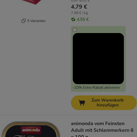
UVP
6,01 €
4,79 €
7,98 € / kg
4,55 €
5 Varianten
-10% Extra-Rabatt aktivieren
Zum Warenkorb
hinzufügen
animonda vom Feinsten
Adult mit Schlemmerkern 6