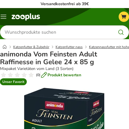
Versandkostenfrei ab 39€
Menü
Produkte
suchen
Katzenfutter & Zubehör
Katzenfutter nass
Katzennassfutter mit hoh
animonda Vom Feinsten Adult
Raffinesse in Gelee 24 x 85 g
Mixpaket Varietäten vom Land (3 Sorten)
Produkt bewerten
(
0
)
Unser Favorit