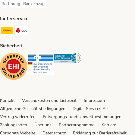
Rechnung
Bankeinzug
Rechnung Payment Method
Bankeinzug Payment Method
Lieferservice
DHL Shipping Method
DPD Shipping Method
Sicherheit
Security
Security
Security
Kontakt
Versandkosten und Lieferzeit
Impressum
Allgemeine Geschäftsbedingungen
Digital Services Act
Vertrag widerrufen
Entsorgungs- und Umweltbestimmungen
Zahlungsarten
Über uns
Partnerprogramme
Karriere
Corporate Website
Datenschutz
Erklärung zur Barrierefreiheit