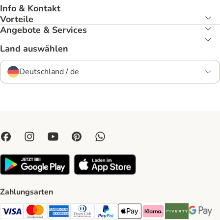
Info & Kontakt
Vorteile
Angebote & Services
Land auswählen
Deutschland / de
Zahlungsarten
Visa Payment Method
Mastercard Payment Method
American Express Payment Method
Diners Club Payment Method
PayPal Payment Method
Apple Pay Payment Method
Klarna Payment Method
Riverty Payment 
Google P