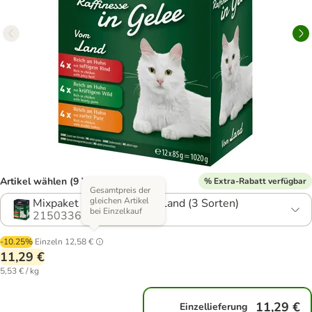
Artikel wählen (9 Varianten)
% Extra-Rabatt verfügbar
Gesamtpreis der
gleichen Artikel
Mixpaket Varietäten vom Land (3 Sorten)
bei Einzelkauf
2150336.6
-10.25%
Einzeln
12,58 €
11,29 €
5,53 € / kg
11,29 €
Einzellieferung