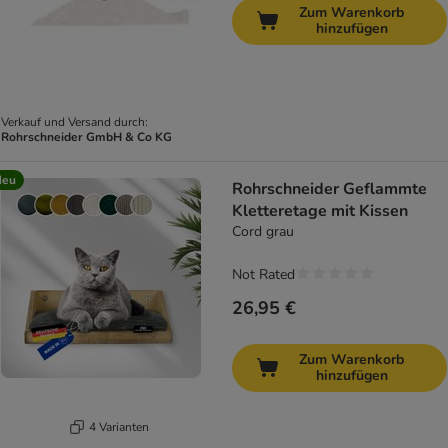
Zum Warenkorb
hinzufügen
Verkauf und Versand durch:
Rohrschneider GmbH & Co KG
Neu
Rohrschneider Geflammte
Kletteretage mit Kissen
Cord grau
Not Rated
26,95 €
Zum Warenkorb
hinzufügen
4 Varianten