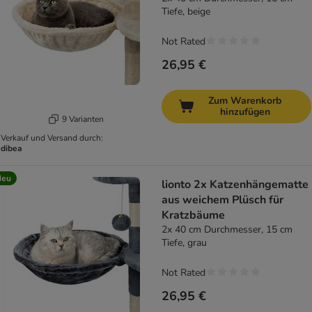
Tiefe, beige
Not Rated
26,95 €
Zum Warenkorb
hinzufügen
9 Varianten
Verkauf und Versand durch:
dibea
Neu
lionto 2x Katzenhängematte
aus weichem Plüsch für
Kratzbäume
2x 40 cm Durchmesser, 15 cm
Tiefe, grau
Not Rated
26,95 €