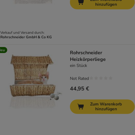
hinzufügen
Verkauf und Versand durch:
Rohrschneider GmbH & Co KG
Neu
Rohrschneider
Heizkörperliege
ein Stück
Not Rated
44,95 €
Zum Warenkorb
hinzufügen