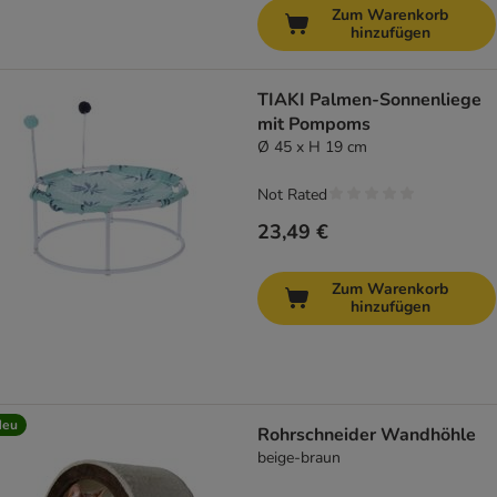
Zum Warenkorb
hinzufügen
TIAKI Palmen-Sonnenliege
mit Pompoms
Ø 45 x H 19 cm
Not Rated
23,49 €
Zum Warenkorb
hinzufügen
Neu
Rohrschneider Wandhöhle
beige-braun