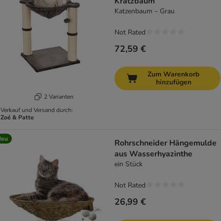
Kratzbaum
Katzenbaum – Grau
Not Rated
72,59 €
Zum Warenkorb
hinzufügen
2 Varianten
Verkauf und Versand durch:
Zoé & Patte
Neu
Rohrschneider Hängemulde
aus Wasserhyazinthe
ein Stück
Not Rated
26,99 €