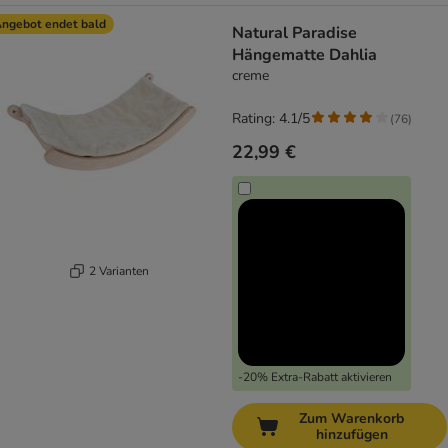
ngebot endet bald
Natural Paradise
Hängematte Dahlia
creme
Rating: 4.1/5
(
76
)
22,99 €
2 Varianten
-20% Extra-Rabatt aktivieren
Zum Warenkorb
hinzufügen