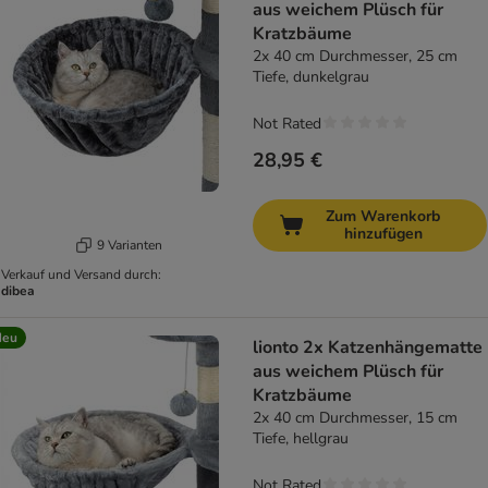
aus weichem Plüsch für
Kratzbäume
2x 40 cm Durchmesser, 25 cm
Tiefe, dunkelgrau
Not Rated
28,95 €
Zum Warenkorb
hinzufügen
9 Varianten
Verkauf und Versand durch:
dibea
Neu
lionto 2x Katzenhängematte
aus weichem Plüsch für
Kratzbäume
2x 40 cm Durchmesser, 15 cm
Tiefe, hellgrau
Not Rated