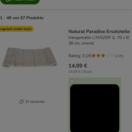
1 - 48 von 67 Produkte
product items have been changed
ngebot endet bald
Natural Paradise Ersatzteile
Hängematte L/H/G/D/F (L 70 x B
38 cm, creme)
Rating: 3.1/5
(
239
)
14,99 €
14,99 € / Stück
31 Varianten