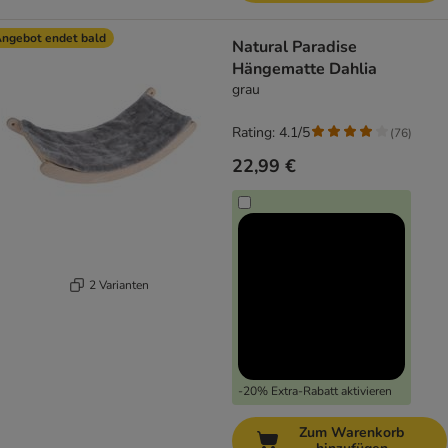
ngebot endet bald
Natural Paradise
Hängematte Dahlia
grau
Rating: 4.1/5
(
76
)
22,99 €
2 Varianten
-20% Extra-Rabatt aktivieren
Zum Warenkorb