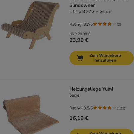
Sundowner
L 54 x B 37 x H 33 cm
Rating: 3.7/5
(
3
)
UVP
24,99 €
23,99 €
Zum Warenkorb
hinzufügen
Heizungsliege Yumi
beige
Rating: 3.5/5
(
122
)
16,19 €
Zum Warenkorb