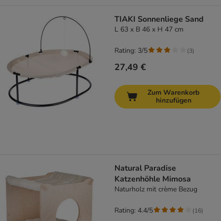
TIAKI Sonnenliege Sand
L 63 x B 46 x H 47 cm
Rating: 3/5
(
3
)
27,49 €
Zum Warenkorb
hinzufügen
Natural Paradise
Katzenhöhle Mimosa
Naturholz mit crème Bezug
Rating: 4.4/5
(
16
)