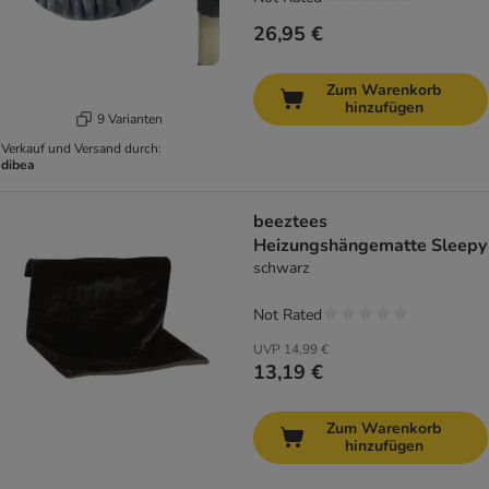
26,95 €
Zum Warenkorb
hinzufügen
9 Varianten
Verkauf und Versand durch:
dibea
beeztees
Heizungshängematte Sleepy
schwarz
Not Rated
UVP
14,99 €
13,19 €
Zum Warenkorb
hinzufügen