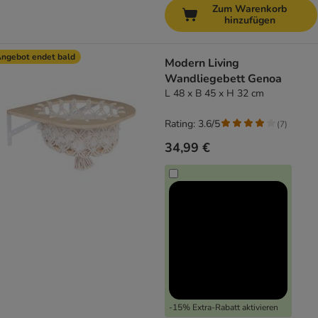
Zum Warenkorb
hinzufügen
ngebot endet bald
Modern Living
Wandliegebett Genoa
L 48 x B 45 x H 32 cm
Rating: 3.6/5
(
7
)
34,99 €
-15% Extra-Rabatt aktivieren