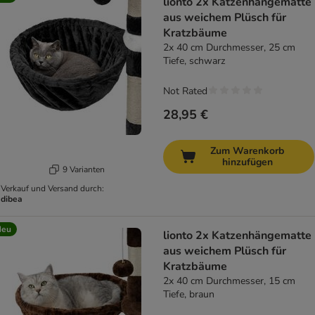
lionto 2x Katzenhängematte
aus weichem Plüsch für
Kratzbäume
2x 40 cm Durchmesser, 25 cm
Tiefe, schwarz
Not Rated
28,95 €
Zum Warenkorb
hinzufügen
9 Varianten
Verkauf und Versand durch:
dibea
Neu
lionto 2x Katzenhängematte
aus weichem Plüsch für
Kratzbäume
2x 40 cm Durchmesser, 15 cm
Tiefe, braun