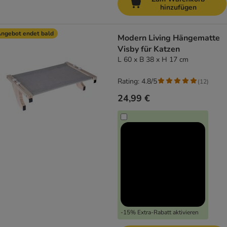
hinzufügen
ngebot endet bald
Modern Living Hängematte
Visby für Katzen
L 60 x B 38 x H 17 cm
Rating: 4.8/5
(
12
)
24,99 €
-15% Extra-Rabatt aktivieren