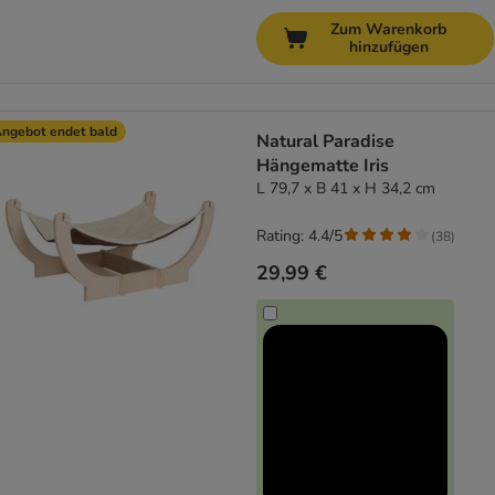
Zum Warenkorb
hinzufügen
ngebot endet bald
Natural Paradise
Hängematte Iris
L 79,7 x B 41 x H 34,2 cm
Rating: 4.4/5
(
38
)
29,99 €