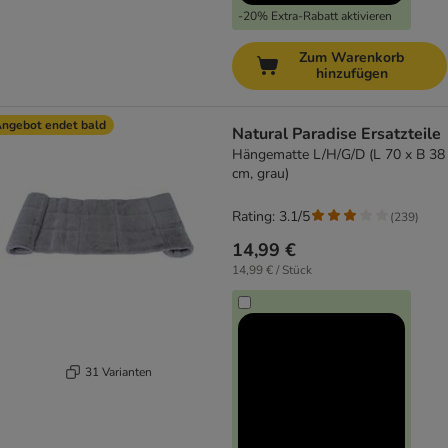
-20% Extra-Rabatt aktivieren
Zum Warenkorb
hinzufügen
ngebot endet bald
Natural Paradise Ersatzteile
Hängematte L/H/G/D (L 70 x B 38
cm, grau)
Rating: 3.1/5
(
239
)
14,99 €
14,99 € / Stück
31 Varianten