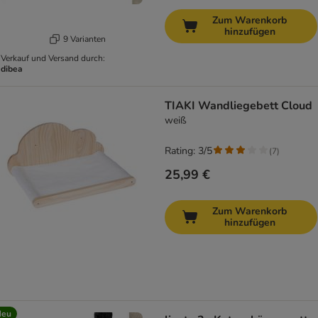
Zum Warenkorb
hinzufügen
9 Varianten
Verkauf und Versand durch:
dibea
TIAKI Wandliegebett Cloud
weiß
Rating: 3/5
(
7
)
25,99 €
Zum Warenkorb
hinzufügen
Neu