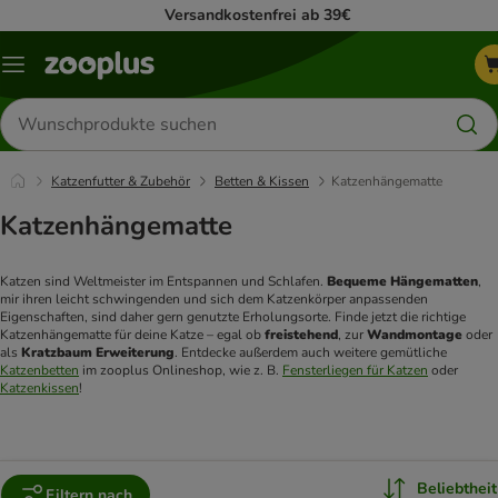
Versandkostenfrei ab 39€
Menü
Produkte
suchen
Katzenfutter & Zubehör
Betten & Kissen
Katzenhängematte
Katzenhängematte
Katzen sind Weltmeister im Entspannen und Schlafen. 
Bequeme Hängematten
, 
mir ihren leicht schwingenden und sich dem Katzenkörper anpassenden 
Eigenschaften, sind daher gern genutzte Erholungsorte. Finde jetzt die richtige 
Katzenhängematte für deine Katze – egal ob 
freistehend
, zur 
Wandmontage
 oder 
als 
Kratzbaum Erweiterung
. Entdecke außerdem auch weitere gemütliche 
Katzenbetten
 im zooplus Onlineshop, wie z. B. 
Fensterliegen für Katzen
 oder 
Katzenkissen
! 
Beliebtheit
Filtern nach