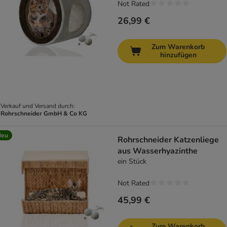
Not Rated
26,99 €
Zum Warenkorb
hinzufügen
Verkauf und Versand durch:
Rohrschneider GmbH & Co KG
Neu
Rohrschneider Katzenliege
aus Wasserhyazinthe
ein Stück
Not Rated
45,99 €
Zum Warenkorb