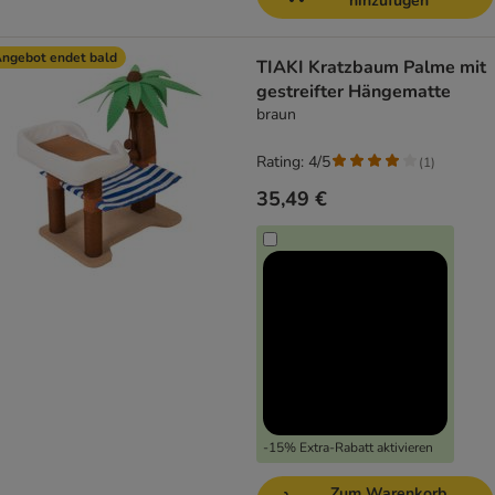
hinzufügen
ngebot endet bald
TIAKI Kratzbaum Palme mit
gestreifter Hängematte
braun
Rating: 4/5
(
1
)
35,49 €
-15% Extra-Rabatt aktivieren
Zum Warenkorb