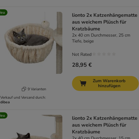
Neu
lionto 2x Katzenhängematte
aus weichem Plüsch für
Kratzbäume
2x 40 cm Durchmesser, 25 cm
Tiefe, beige
Not Rated
28,95 €
Zum Warenkorb
hinzufügen
9 Varianten
Verkauf und Versand durch:
dibea
Neu
lionto 2x Katzenhängematte
aus weichem Plüsch für
Kratzbäume
2x 40 cm Durchmesser, 15 cm