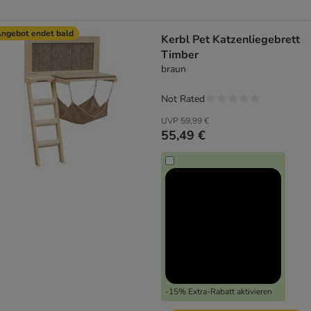
ngebot endet bald
Kerbl Pet Katzenliegebrett
Timber
braun
Not Rated
UVP
59,99 €
55,49 €
-15% Extra-Rabatt aktivieren