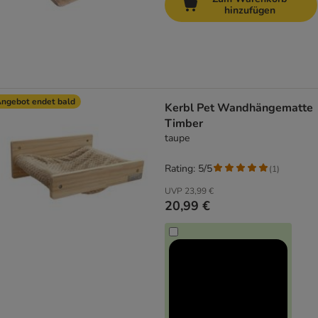
hinzufügen
ngebot endet bald
Kerbl Pet Wandhängematte
Timber
taupe
Rating: 5/5
(
1
)
UVP
23,99 €
20,99 €