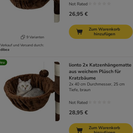
Not Rated
26,95 €
Zum Warenkorb
hinzufügen
9 Varianten
Verkauf und Versand durch:
dibea
Neu
lionto 2x Katzenhängematte
aus weichem Plüsch für
Kratzbäume
2x 40 cm Durchmesser, 25 cm
Tiefe, braun
Not Rated
28,95 €
Zum Warenkorb
hinzufügen