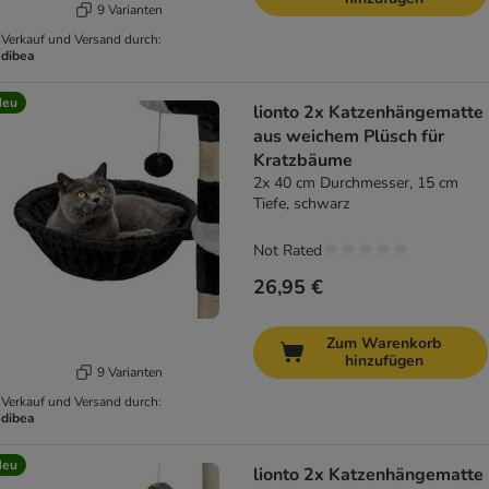
9 Varianten
Verkauf und Versand durch:
dibea
Neu
lionto 2x Katzenhängematte
aus weichem Plüsch für
Kratzbäume
2x 40 cm Durchmesser, 15 cm
Tiefe, schwarz
Not Rated
26,95 €
Zum Warenkorb
hinzufügen
9 Varianten
Verkauf und Versand durch:
dibea
Neu
lionto 2x Katzenhängematte