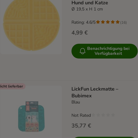
Hund und Katze
Ø 19,5 x H 1 cm
Rating: 4.6/5
(
16
)
4,99 €
Benachrichtigung bei
Verfügbarkeit
icht lieferbar
LickFun Leckmatte –
Bubimex
Blau
Not Rated
35,77 €