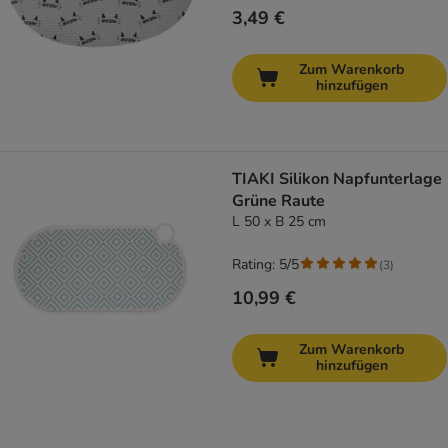
3,49 €
Zum Warenkorb
hinzufügen
TIAKI Silikon Napfunterlage
Grüne Raute
L 50 x B 25 cm
Rating: 5/5
(
3
)
10,99 €
Zum Warenkorb
hinzufügen