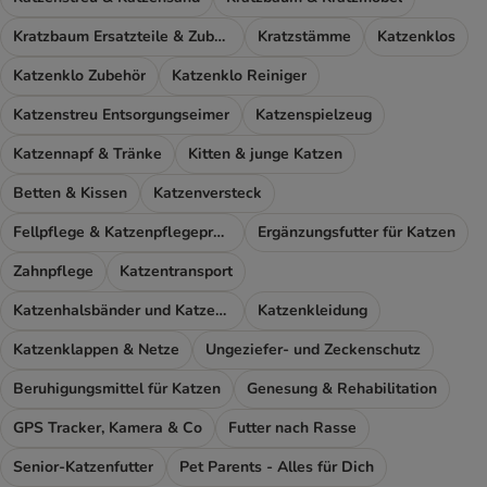
Kratzbaum Ersatzteile & Zubehör
Kratzstämme
Katzenklos
Katzenklo Zubehör
Katzenklo Reiniger
Katzenstreu Entsorgungseimer
Katzenspielzeug
Katzennapf & Tränke
Kitten & junge Katzen
Betten & Kissen
Katzenversteck
Fellpflege & Katzenpflegeprodukte
Ergänzungsfutter für Katzen
Zahnpflege
Katzentransport
Katzenhalsbänder und Katzengeschirr
Katzenkleidung
Katzenklappen & Netze
Ungeziefer- und Zeckenschutz
Beruhigungsmittel für Katzen
Genesung & Rehabilitation
GPS Tracker, Kamera & Co
Futter nach Rasse
Senior-Katzenfutter
Pet Parents - Alles für Dich