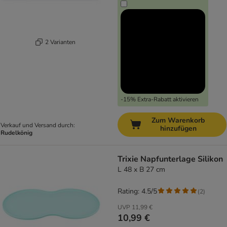
2 Varianten
-15% Extra-Rabatt aktivieren
Zum Warenkorb
Verkauf und Versand durch:
hinzufügen
Rudelkönig
Trixie Napfunterlage Silikon
L 48 x B 27 cm
Rating: 4.5/5
(
2
)
UVP
11,99 €
10,99 €