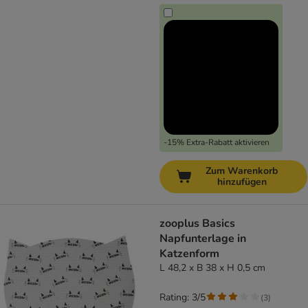
-15% Extra-Rabatt aktivieren
Zum Warenkorb
hinzufügen
zooplus Basics
Napfunterlage in
Katzenform
L 48,2 x B 38 x H 0,5 cm
Rating: 3/5
(
3
)