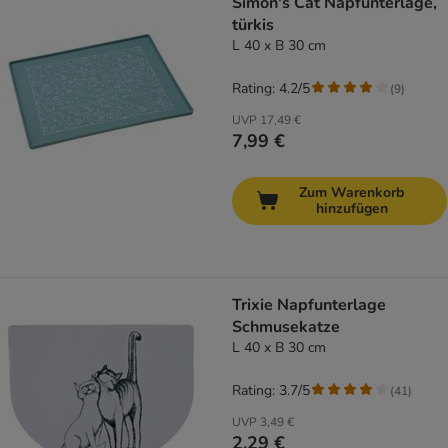
Simon's Cat Napfunterlage,
türkis
L 40 x B 30 cm
Rating: 4.2/5
(
9
)
UVP
17,49 €
7,99 €
Zum Warenkorb
hinzufügen
Trixie Napfunterlage
Schmusekatze
L 40 x B 30 cm
Rating: 3.7/5
(
41
)
UVP
3,49 €
2,29 €