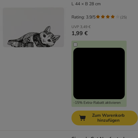
L 44 × B 28 cm
Rating: 3.9/5
(
25
)
UVP
3,49 €
1,99 €
-15% Extra-Rabatt aktivieren
Zum Warenkorb
hinzufügen