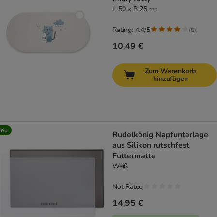
L 50 x B 25 cm
Rating: 4.4/5
(
5
)
10,49 €
Zum Warenkorb
hinzufügen
Neu
Rudelkönig Napfunterlage
aus Silikon rutschfest
Futtermatte
Weiß
Not Rated
14,95 €