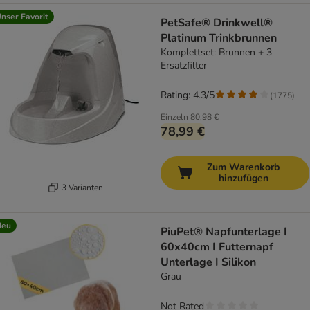
nser Favorit
PetSafe® Drinkwell®
Platinum Trinkbrunnen
Komplettset: Brunnen + 3
Ersatzfilter
Rating: 4.3/5
(
1775
)
Einzeln
80,98 €
78,99 €
Zum Warenkorb
hinzufügen
3 Varianten
Neu
PiuPet® Napfunterlage I
60x40cm I Futternapf
Unterlage I Silikon
Grau
Not Rated