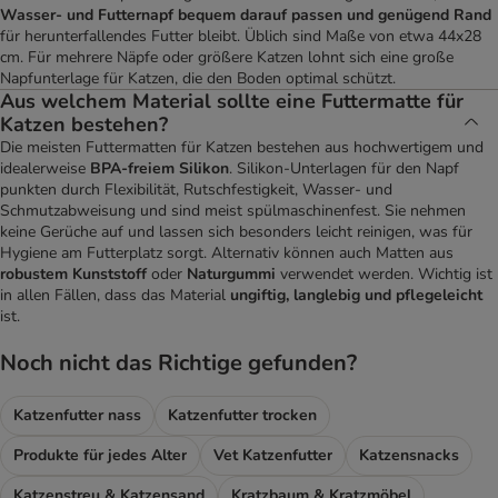
Wasser- und Futternapf bequem darauf passen und genügend Rand
für herunterfallendes Futter bleibt. Üblich sind Maße von etwa 44x28
cm. Für mehrere Näpfe oder größere Katzen lohnt sich eine große
Napfunterlage für Katzen, die den Boden optimal schützt.
Aus welchem Material sollte eine Futtermatte für
Katzen bestehen?
Die meisten Futtermatten für Katzen bestehen aus hochwertigem und
idealerweise
BPA-freiem Silikon
. Silikon-Unterlagen für den Napf
punkten durch Flexibilität, Rutschfestigkeit, Wasser- und
Schmutzabweisung und sind meist spülmaschinenfest. Sie nehmen
keine Gerüche auf und lassen sich besonders leicht reinigen, was für
Hygiene am Futterplatz sorgt. Alternativ können auch Matten aus
robustem Kunststoff
oder
Naturgummi
verwendet werden. Wichtig ist
in allen Fällen, dass das Material
ungiftig, langlebig und pflegeleicht
ist.
Noch nicht das Richtige gefunden?
Katzenfutter nass
Katzenfutter trocken
Produkte für jedes Alter
Vet Katzenfutter
Katzensnacks
Katzenstreu & Katzensand
Kratzbaum & Kratzmöbel