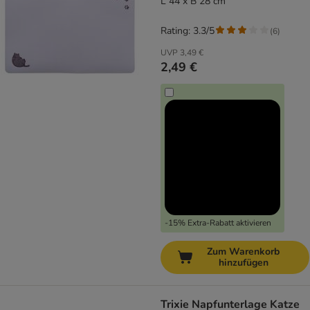
L 44 x B 28 cm
Rating: 3.3/5
(
6
)
UVP
3,49 €
2,49 €
-15% Extra-Rabatt aktivieren
Zum Warenkorb
hinzufügen
Trixie Napfunterlage Katze