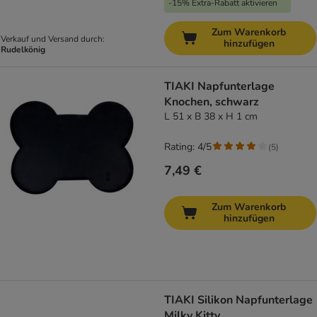
-15% Extra-Rabatt aktivieren
Zum Warenkorb
Verkauf und Versand durch:
hinzufügen
Rudelkönig
TIAKI Napfunterlage
Knochen, schwarz
L 51 x B 38 x H 1 cm
Rating: 4/5
(
5
)
7,49 €
Zum Warenkorb
hinzufügen
TIAKI Silikon Napfunterlage
Milky Kitty