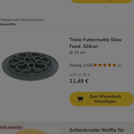
Verkauf und Versand durch:
InventMe
Trixie Futtermatte Slow
Feed, Silikon
Ø 24 cm
Rating: 4.5/5
(
4
)
UVP
11,99 €
11,49 €
Zum Warenkorb
hinzufügen
icht lieferbar
Schleckmatte Waffle für