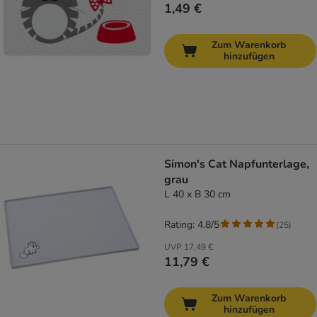
1,49 €
Zum Warenkorb
hinzufügen
Simon's Cat Napfunterlage,
grau
L 40 x B 30 cm
Rating: 4.8/5
(
25
)
UVP
17,49 €
11,79 €
Zum Warenkorb
hinzufügen