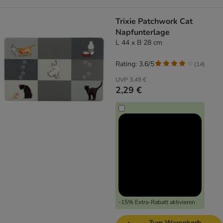
Trixie Patchwork Cat
Napfunterlage
L 44 x B 28 cm
Rating: 3.6/5
(
14
)
UVP
3,49 €
2,29 €
-15% Extra-Rabatt aktivieren
Zum Warenkorb