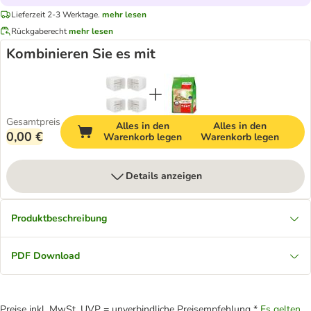
Lieferzeit 2-3 Werktage.
mehr lesen
Rückgaberecht
mehr lesen
Kombinieren Sie es mit
Gesamtpreis
Alles in den
Alles in den
0,00 €
Warenkorb legen
Warenkorb legen
Details anzeigen
Produktbeschreibung
PDF Download
Preise inkl. MwSt. UVP = unverbindliche Preisempfehlung *
Es gelten