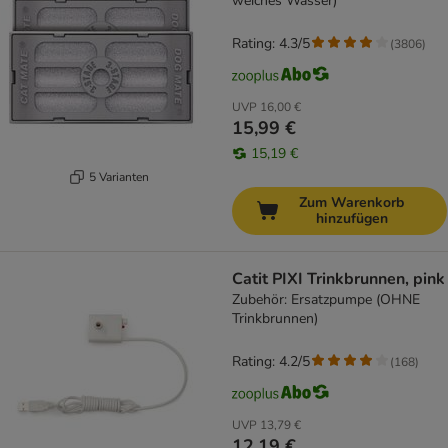
weiches Wasser)
Rating: 4.3/5
(
3806
)
UVP
16,00 €
15,99 €
15,19 €
5 Varianten
Zum Warenkorb
hinzufügen
Catit PIXI Trinkbrunnen, pink
Zubehör: Ersatzpumpe (OHNE
Trinkbrunnen)
Rating: 4.2/5
(
168
)
UVP
13,79 €
12,19 €