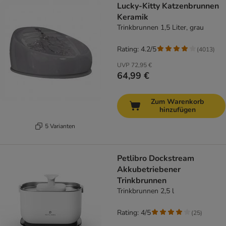
Lucky-Kitty Katzenbrunnen
Keramik
Trinkbrunnen 1,5 Liter, grau
Rating: 4.2/5
(
4013
)
UVP
72,95 €
64,99 €
Zum Warenkorb
hinzufügen
5 Varianten
Petlibro Dockstream
Akkubetriebener
Trinkbrunnen
Trinkbrunnen 2,5 l
Rating: 4/5
(
25
)