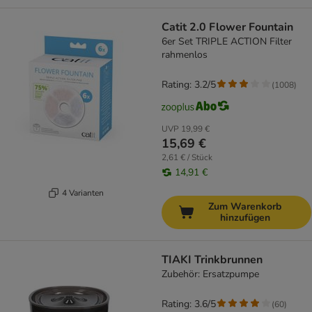
Catit 2.0 Flower Fountain
6er Set TRIPLE ACTION Filter
rahmenlos
Rating: 3.2/5
(
1008
)
UVP
19,99 €
15,69 €
2,61 € / Stück
14,91 €
4 Varianten
Zum Warenkorb
hinzufügen
TIAKI Trinkbrunnen
Zubehör: Ersatzpumpe
Rating: 3.6/5
(
60
)