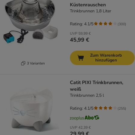
Küstenrauschen
Trinkbrunnen 1,8 Liter
Rating: 4.1/5
(
300
)
UVP
59,99 €
45,99 €
Zum Warenkorb
hinzufügen
3 Varianten
Catit PIXI Trinkbrunnen,
weiß
Trinkbrunnen 2,5 l
Rating: 4.1/5
(
255
)
UVP
42,39 €
29,99 €