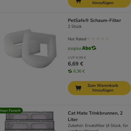
hinzufügen
PetSafe® Schaum-Filter
2 Stück
Not Rated
UVP
6,99 €
6,69 €
6,36 €
Zum Warenkorb
hinzufügen
nser Favorit
Cat Mate Trinkbrunnen, 2
Liter
Zubehör: Ersatzfilter (4 Stück, für