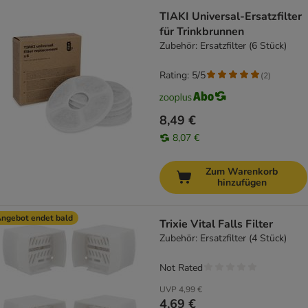
TIAKI Universal-Ersatzfilter
für Trinkbrunnen
Zubehör: Ersatzfilter (6 Stück)
Rating: 5/5
(
2
)
8,49 €
8,07 €
Zum Warenkorb
hinzufügen
ngebot endet bald
Trixie Vital Falls Filter
Zubehör: Ersatzfilter (4 Stück)
Not Rated
UVP
4,99 €
4,69 €