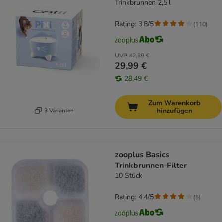
Trinkbrunnen 2,5 l
Rating: 3.8/5
(
110
)
UVP
42,39 €
29,99 €
28,49 €
Zum Warenkorb
hinzufügen
3 Varianten
zooplus Basics
Trinkbrunnen-Filter
10 Stück
Rating: 4.4/5
(
5
)