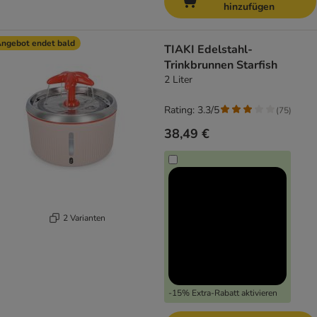
hinzufügen
ngebot endet bald
TIAKI Edelstahl-
Trinkbrunnen Starfish
2 Liter
Rating: 3.3/5
(
75
)
38,49 €
2 Varianten
-15% Extra-Rabatt aktivieren