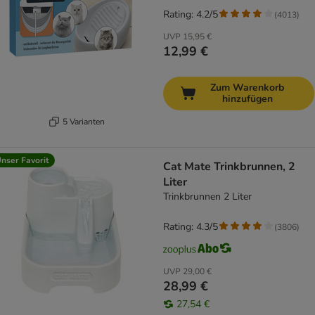
Rating: 4.2/5
(
4013
)
UVP
15,95 €
12,99 €
Zum Warenkorb
hinzufügen
5 Varianten
nser Favorit
Cat Mate Trinkbrunnen, 2
Liter
Trinkbrunnen 2 Liter
Rating: 4.3/5
(
3806
)
UVP
29,00 €
28,99 €
27,54 €