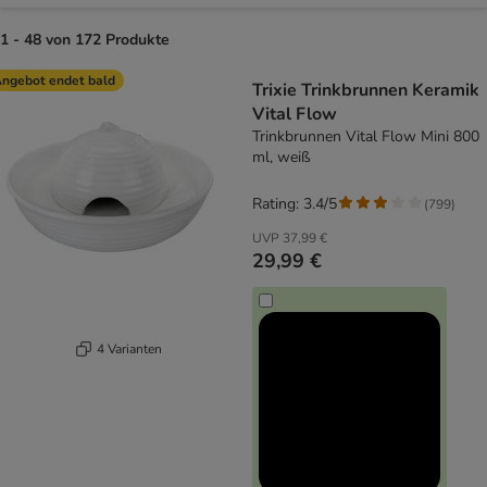
1 - 48 von 172 Produkte
product items have been changed
ngebot endet bald
Trixie Trinkbrunnen Keramik
Vital Flow
Trinkbrunnen Vital Flow Mini 800
ml, weiß
Rating: 3.4/5
(
799
)
UVP
37,99 €
29,99 €
4 Varianten