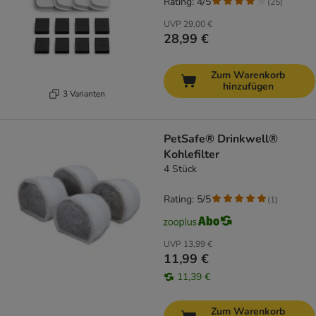
Rating: 4/5
(
25
)
UVP
29,00 €
28,99 €
Zum Warenkorb
hinzufügen
3 Varianten
PetSafe® Drinkwell®
Kohlefilter
4 Stück
Rating: 5/5
(
1
)
UVP
13,99 €
11,99 €
11,39 €
Zum Warenkorb