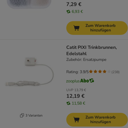
7,29 €
6,93 €
Zum Warenkorb
hinzufügen
Catit PIXI Trinkbrunnen,
Edelstahl
Zubehör: Ersatzpumpe
Rating: 3.9/5
(
238
)
UVP
13,79 €
12,19 €
11,58 €
3 Varianten
Zum Warenkorb
hinzufügen