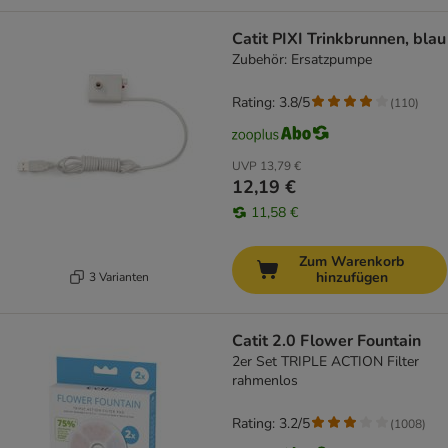
Catit PIXI Trinkbrunnen, blau
Zubehör: Ersatzpumpe
Rating: 3.8/5
(
110
)
UVP
13,79 €
12,19 €
11,58 €
Zum Warenkorb
hinzufügen
3 Varianten
Catit 2.0 Flower Fountain
2er Set TRIPLE ACTION Filter
rahmenlos
Rating: 3.2/5
(
1008
)