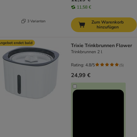
11,58 €
3 Varianten
Zum Warenkorb
hinzufügen
ngebot endet bald
Trixie Trinkbrunnen Flower
Trinkbrunnen 2 l
Rating: 4.8/5
(
5
)
24,99 €