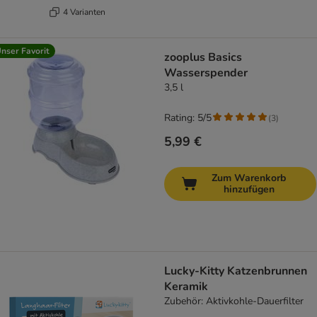
4 Varianten
nser Favorit
zooplus Basics
Wasserspender
3,5 l
Rating: 5/5
(
3
)
5,99 €
Zum Warenkorb
hinzufügen
Lucky-Kitty Katzenbrunnen
Keramik
Zubehör: Aktivkohle-Dauerfilter