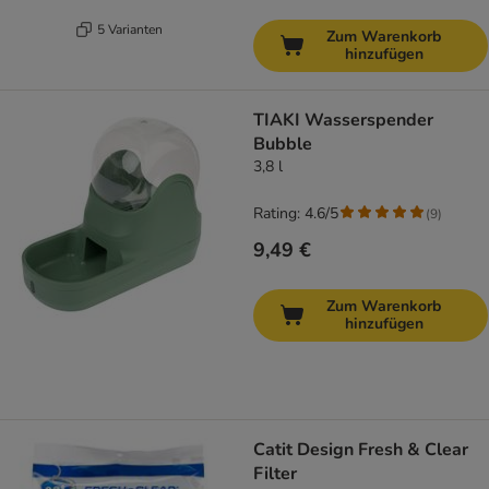
5 Varianten
Zum Warenkorb
hinzufügen
TIAKI Wasserspender
Bubble
3,8 l
Rating: 4.6/5
(
9
)
9,49 €
Zum Warenkorb
hinzufügen
Catit Design Fresh & Clear
Filter