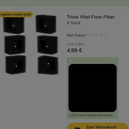
ngebot endet bald
Trixie Vital Flow Filter
6 Stück
Not Rated
UVP
6,99 €
4,99 €
-15% Extra-Rabatt aktivieren
Zum Warenkorb