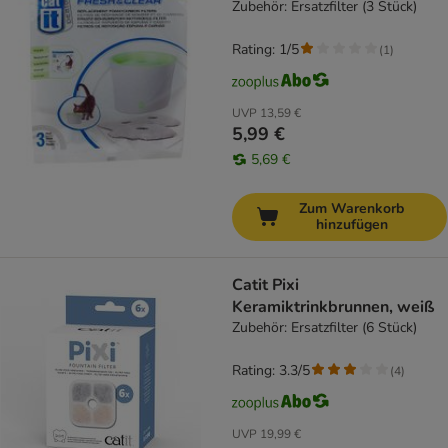
Zubehör: Ersatzfilter (3 Stück)
Rating: 1/5
(
1
)
UVP
13,59 €
5,99 €
5,69 €
Zum Warenkorb
hinzufügen
Catit Pixi
Keramiktrinkbrunnen, weiß
Zubehör: Ersatzfilter (6 Stück)
Rating: 3.3/5
(
4
)
UVP
19,99 €