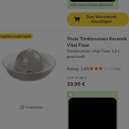
-15% Extra-Rabatt aktivieren
Zum Warenkorb
hinzufügen
ngebot endet bald
Trixie Trinkbrunnen Keramik
Vital Flow
Trinkbrunnen Vital Flow 1,5 l,
grau/weiß
Rating: 3.4/5
(
799
)
UVP
47,99 €
39,99 €
4 Varianten