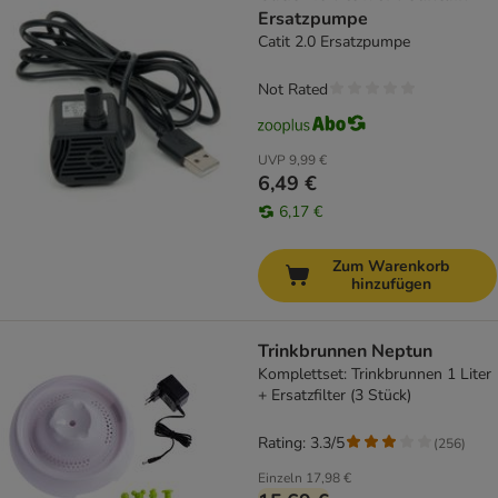
Ersatzpumpe
Catit 2.0 Ersatzpumpe
Not Rated
UVP
9,99 €
6,49 €
6,17 €
Zum Warenkorb
hinzufügen
Trinkbrunnen Neptun
Komplettset: Trinkbrunnen 1 Liter
+ Ersatzfilter (3 Stück)
Rating: 3.3/5
(
256
)
Einzeln
17,98 €