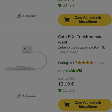
28,49 €
3 Varianten
Zum Warenkorb
hinzufügen
Catit PIXI Trinkbrunnen,
weiß
Zubehör: Ersatzpumpe (OHNE
Trinkbrunnen)
Rating: 4.1/5
(
255
)
UVP
13,79 €
12,19 €
11,58 €
3 Varianten
Zum Warenkorb
hinzufügen