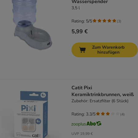
Wasserspender
3,5 l
Rating: 5/5
(
3
)
5,99 €
Zum Warenkorb
hinzufügen
Catit Pixi
Keramiktrinkbrunnen, weiß
Zubehör: Ersatzfilter (6 Stück)
Rating: 3.3/5
(
4
)
UVP
19,99 €