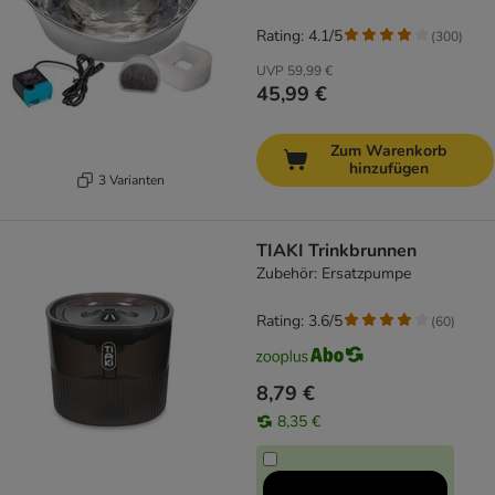
Rating: 4.1/5
(
300
)
UVP
59,99 €
45,99 €
Zum Warenkorb
hinzufügen
3 Varianten
TIAKI Trinkbrunnen
Zubehör: Ersatzpumpe
Rating: 3.6/5
(
60
)
8,79 €
8,35 €