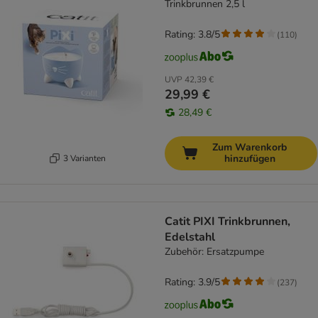
Trinkbrunnen 2,5 l
Rating: 3.8/5
(
110
)
UVP
42,39 €
29,99 €
28,49 €
Zum Warenkorb
hinzufügen
3 Varianten
Catit PIXI Trinkbrunnen,
Edelstahl
Zubehör: Ersatzpumpe
Rating: 3.9/5
(
237
)