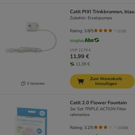
Catit PIXI Trinkbrunnen, blau
Zubehör: Ersatzpumpe
Rating: 3.8/5
(
110
)
UVP
13,79 €
11,99 €
11,39 €
Zum Warenkorb
hinzufügen
3 Varianten
Catit 2.0 Flower Fountain
2er Set TRIPLE ACTION Filter
rahmenlos
Rating: 3.2/5
(
1008
)