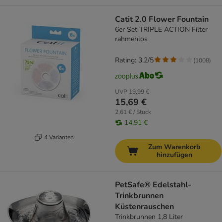
Catit 2.0 Flower Fountain
6er Set TRIPLE ACTION Filter
rahmenlos
Rating: 3.2/5
(
1008
)
UVP
19,99 €
15,69 €
2,61 € / Stück
14,91 €
4 Varianten
Zum Warenkorb
hinzufügen
PetSafe® Edelstahl-
Trinkbrunnen
Küstenrauschen
Trinkbrunnen 1,8 Liter