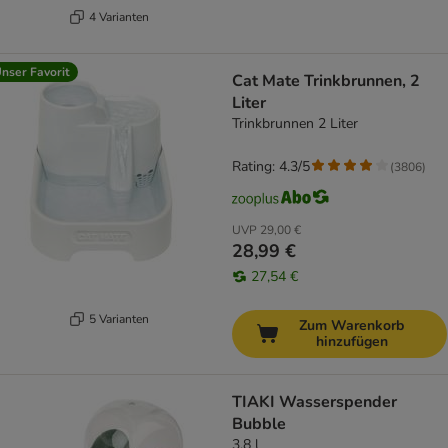
4 Varianten
nser Favorit
Cat Mate Trinkbrunnen, 2
Liter
Trinkbrunnen 2 Liter
Rating: 4.3/5
(
3806
)
UVP
29,00 €
28,99 €
27,54 €
5 Varianten
Zum Warenkorb
hinzufügen
TIAKI Wasserspender
Bubble
3,8 l