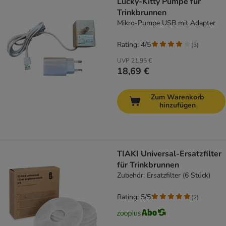
Lucky-Kitty Pumpe für
Trinkbrunnen
Mikro-Pumpe USB mit Adapter
Rating: 4/5
(
3
)
UVP
21,95 €
18,69 €
Zum Warenkorb
hinzufügen
TIAKI Universal-Ersatzfilter
für Trinkbrunnen
Zubehör: Ersatzfilter (6 Stück)
Rating: 5/5
(
2
)