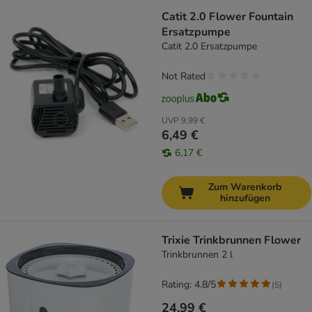
Catit 2.0 Flower Fountain
Ersatzpumpe
Catit 2.0 Ersatzpumpe
Not Rated
UVP
9,99 €
6,49 €
6,17 €
Zum Warenkorb
hinzufügen
Trixie Trinkbrunnen Flower
Trinkbrunnen 2 l
Rating: 4.8/5
(
5
)
24,99 €