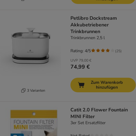
Petlibro Dockstream
Akkubetriebener
Trinkbrunnen
Trinkbrunnen 2,5 l
Rating: 4/5
(
25
)
UVP
79,00 €
74,99 €
Zum Warenkorb
hinzufügen
3 Varianten
Catit 2.0 Flower Fountain
MINI Filter
3er Set Ersatzfilter
Not Rated