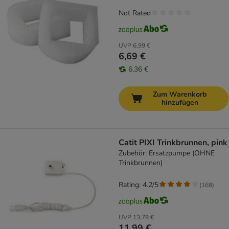
Not Rated
UVP
6,99 €
6,69 €
6,36 €
Zum Warenkorb
hinzufügen
Catit PIXI Trinkbrunnen, pink
Zubehör: Ersatzpumpe (OHNE
Trinkbrunnen)
Rating: 4.2/5
(
168
)
UVP
13,79 €
11,99 €