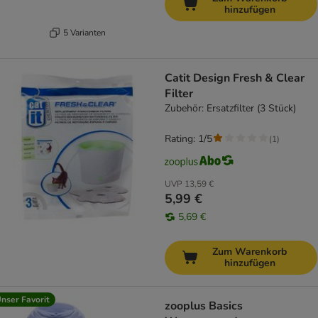
hinzufügen
5 Varianten
Catit Design Fresh & Clear
Filter
Zubehör: Ersatzfilter (3 Stück)
Rating: 1/5
(
1
)
UVP
13,59 €
5,99 €
5,69 €
Zum Warenkorb
hinzufügen
nser Favorit
zooplus Basics