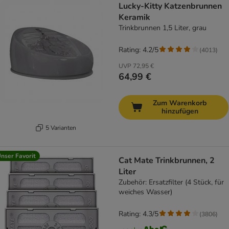
Lucky-Kitty Katzenbrunnen
Keramik
Trinkbrunnen 1,5 Liter, grau
Rating: 4.2/5
(
4013
)
UVP
72,95 €
64,99 €
Zum Warenkorb
hinzufügen
5 Varianten
nser Favorit
Cat Mate Trinkbrunnen, 2
Liter
Zubehör: Ersatzfilter (4 Stück, für
weiches Wasser)
Rating: 4.3/5
(
3806
)