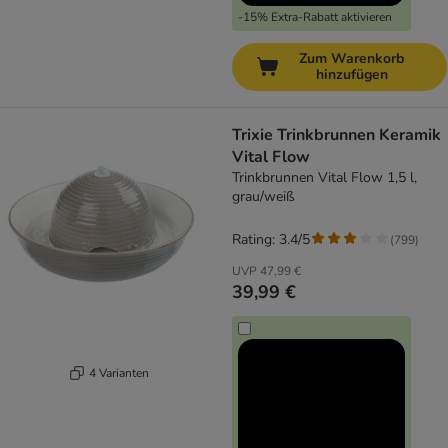
-15% Extra-Rabatt aktivieren
Zum Warenkorb
hinzufügen
Trixie Trinkbrunnen Keramik
Vital Flow
Trinkbrunnen Vital Flow 1,5 l,
grau/weiß
Rating: 3.4/5
(
799
)
UVP
47,99 €
39,99 €
4 Varianten