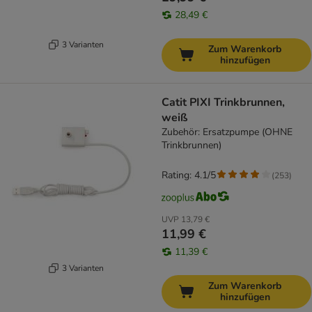
28,49 €
3 Varianten
Zum Warenkorb
hinzufügen
Catit PIXI Trinkbrunnen,
weiß
Zubehör: Ersatzpumpe (OHNE
Trinkbrunnen)
Rating: 4.1/5
(
253
)
UVP
13,79 €
11,99 €
11,39 €
3 Varianten
Zum Warenkorb
hinzufügen