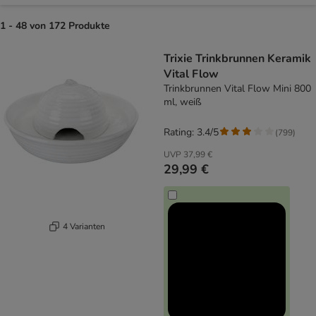
1 - 48 von 172 Produkte
product items have been changed
Trixie Trinkbrunnen Keramik
Vital Flow
Trinkbrunnen Vital Flow Mini 800
ml, weiß
Rating: 3.4/5
(
799
)
UVP
37,99 €
29,99 €
4 Varianten