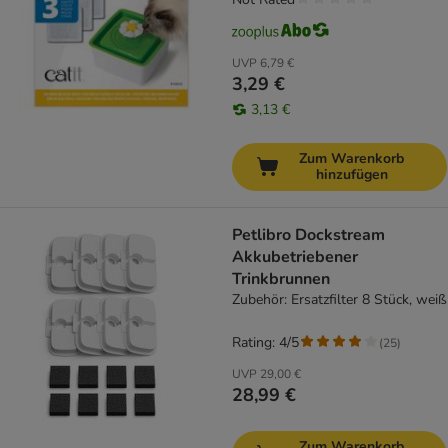
UVP
6,79 €
3,29 €
3,13 €
Zum Warenkorb
hinzufügen
Petlibro Dockstream
Akkubetriebener
Trinkbrunnen
Zubehör: Ersatzfilter 8 Stück, weiß
Rating: 4/5
(
25
)
UVP
29,00 €
28,99 €
Zum Warenkorb