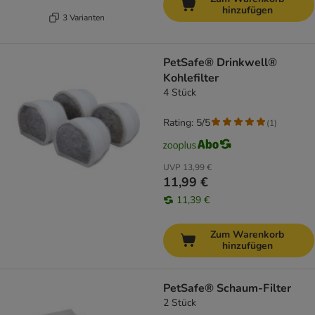
hinzufügen
3 Varianten
PetSafe® Drinkwell®
Kohlefilter
4 Stück
Rating: 5/5
(
1
)
UVP
13,99 €
11,99 €
11,39 €
Zum Warenkorb
hinzufügen
PetSafe® Schaum-Filter
2 Stück