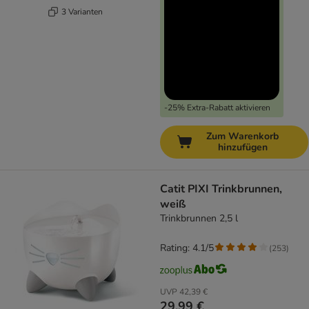
3 Varianten
-25% Extra-Rabatt aktivieren
Zum Warenkorb
hinzufügen
Catit PIXI Trinkbrunnen,
weiß
Trinkbrunnen 2,5 l
Rating: 4.1/5
(
253
)
UVP
42,39 €
29,99 €