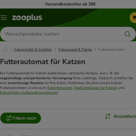
Versandkostenfrei ab 39€
Menü
Produkte
suchen
Katzenfutter & Zubehör
Katzennapf & Tränke
Futterautomaten
Futterautomat für Katzen
Ein Futterautomat für Katzen bietet Ihnen zahlreiche Vorteile, wie z. B. die
regelmäßige und portionierte Versorgung
Ihres Lieblings. Dadurch schaffen Sie
eine
zuverlässige Routine
für Ihre Katze. Entdecken Sie jetzt unsere Katzen
Futterautomaten sowie auch
Katzenbrunnen
,
Napfunterlagen für Katzen
und
Katzenfutter Aufbewahrungsboxen
!
Beliebtheit
Filtern nach