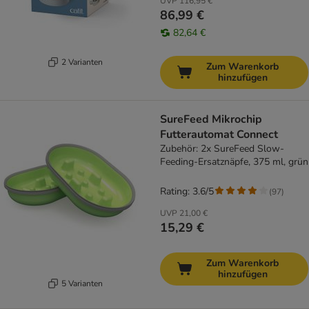
UVP
116,95 €
86,99 €
82,64 €
2 Varianten
Zum Warenkorb
hinzufügen
SureFeed Mikrochip
Futterautomat Connect
Zubehör: 2x SureFeed Slow-
Feeding-Ersatznäpfe, 375 ml, grün
Rating: 3.6/5
(
97
)
UVP
21,00 €
15,29 €
Zum Warenkorb
hinzufügen
5 Varianten