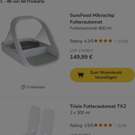
1 - 48 von 68 Produkte
product items have been changed
SureFeed Mikrochip
Futterautomat
Futterautomat 400 ml
Rating: 4.3/5
(
1155
)
UVP
170,00 €
149,99 €
Zum Warenkorb
hinzufügen
5 Varianten
Trixie Futterautomat TX2
2 x 300 ml
Rating: 3.5/5
(
119
)