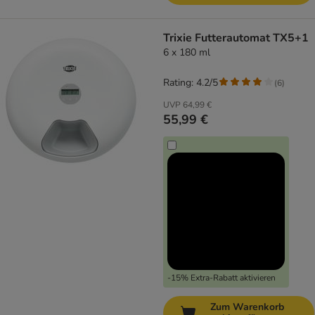
Trixie Futterautomat TX5+1
6 x 180 ml
Rating: 4.2/5
(
6
)
UVP
64,99 €
55,99 €
-15% Extra-Rabatt aktivieren
Zum Warenkorb