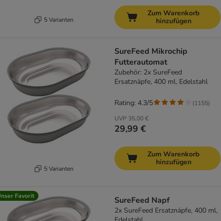
Zum Warenkorb
5 Varianten
hinzufügen
SureFeed Mikrochip
Futterautomat
Zubehör: 2x SureFeed
Ersatznäpfe, 400 ml, Edelstahl
Rating: 4.3/5
(
1155
)
UVP
35,00 €
29,99 €
Zum Warenkorb
hinzufügen
5 Varianten
nser Favorit
SureFeed Napf
2x SureFeed Ersatznäpfe, 400 ml,
Edelstahl