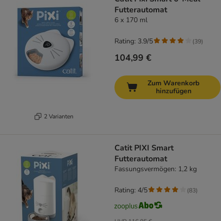
Futterautomat
6 x 170 ml
Rating: 3.9/5
(
39
)
104,99 €
Zum Warenkorb
hinzufügen
2 Varianten
Catit PIXI Smart
Futterautomat
Fassungsvermögen: 1,2 kg
Rating: 4/5
(
83
)