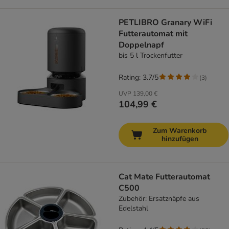
PETLIBRO Granary WiFi
Futterautomat mit
Doppelnapf
bis 5 l Trockenfutter
Rating: 3.7/5
(
3
)
UVP
139,00 €
104,99 €
Zum Warenkorb
hinzufügen
Cat Mate Futterautomat
C500
Zubehör: Ersatznäpfe aus
Edelstahl