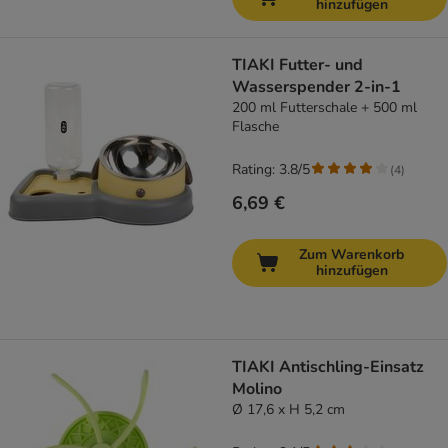
hinzufügen
TIAKI Futter- und
Wasserspender 2-in-1
200 ml Futterschale + 500 ml
Flasche
Rating: 3.8/5
(
4
)
6,69 €
Zum Warenkorb
hinzufügen
TIAKI Antischling-Einsatz
Molino
Ø 17,6 x H 5,2 cm