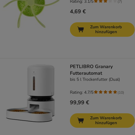
Rating: 3.1/5
(
7
)
4,69 €
Zum Warenkorb
hinzufügen
PETLIBRO Granary
Futterautomat
bis 5 l Trockenfutter (Dual)
Rating: 4.7/5
(
10
)
99,99 €
Zum Warenkorb
hinzufügen