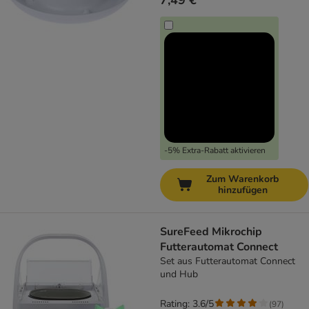
7,49 €
-5% Extra-Rabatt aktivieren
Zum Warenkorb
hinzufügen
SureFeed Mikrochip
Futterautomat Connect
Set aus Futterautomat Connect
und Hub
Rating: 3.6/5
(
97
)