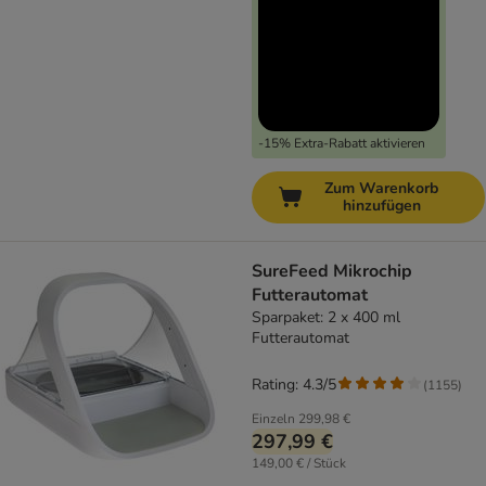
-15% Extra-Rabatt aktivieren
Zum Warenkorb
hinzufügen
SureFeed Mikrochip
Futterautomat
Sparpaket: 2 x 400 ml
Futterautomat
Rating: 4.3/5
(
1155
)
Einzeln
299,98 €
297,99 €
149,00 € / Stück