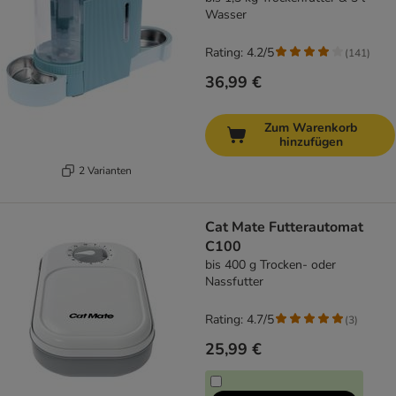
Wasser
Rating: 4.2/5
(
141
)
36,99 €
Zum Warenkorb
hinzufügen
2 Varianten
Cat Mate Futterautomat
C100
bis 400 g Trocken- oder
Nassfutter
Rating: 4.7/5
(
3
)
25,99 €