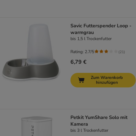
Savic Futterspender Loop -
warmgrau
bis 1,5 l Trockenfutter
Rating: 2.7/5
(
21
)
6,79 €
Zum Warenkorb
hinzufügen
Petkit YumShare Solo mit
Kamera
bis 3 l Trockenfutter