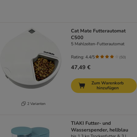
Cat Mate Futterautomat
C500
5 Mahlzeiten-Futterautomat
Rating: 4.4/5
(
50
)
47,49 €
Zum Warenkorb
hinzufügen
2 Varianten
TIAKI Futter- und
Wasserspender, hellblau
bis 1,3 kg Trockenfutter & 3 l