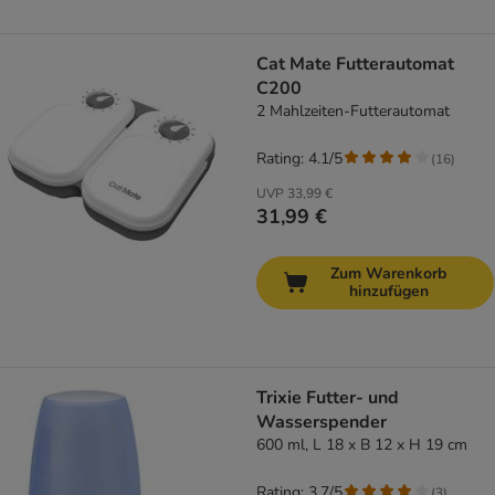
Cat Mate Futterautomat
C200
2 Mahlzeiten-Futterautomat
Rating: 4.1/5
(
16
)
UVP
33,99 €
31,99 €
Zum Warenkorb
hinzufügen
Trixie Futter- und
Wasserspender
600 ml, L 18 x B 12 x H 19 cm
Rating: 3.7/5
(
3
)