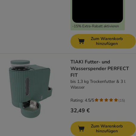
-15% Extra-Rabatt aktivieren
Zum Warenkorb
hinzufügen
TIAKI Futter- und
Wasserspender PERFECT
FIT
bis 1,3 kg Trockenfutter & 3 l
Wasser
Rating: 4.5/5
(
15
)
32,49 €
Zum Warenkorb
hinzufügen