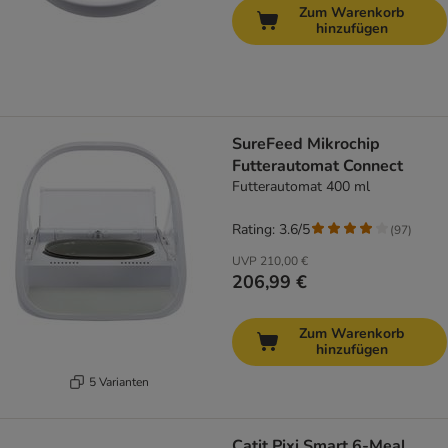
Zum Warenkorb
hinzufügen
SureFeed Mikrochip
Futterautomat Connect
Futterautomat 400 ml
Rating: 3.6/5
(
97
)
UVP
210,00 €
206,99 €
Zum Warenkorb
hinzufügen
5 Varianten
Catit Pixi Smart 6-Meal