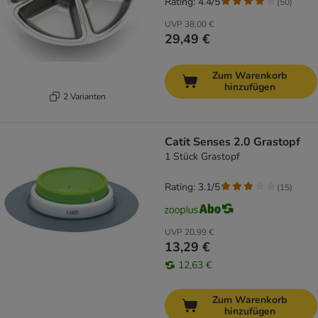
Rating: 4.4/5
(
50
)
UVP
38,00 €
29,49 €
Zum Warenkorb
hinzufügen
2 Varianten
Catit Senses 2.0 Grastopf
1 Stück Grastopf
Rating: 3.1/5
(
15
)
UVP
20,99 €
13,29 €
12,63 €
Zum Warenkorb
hinzufügen