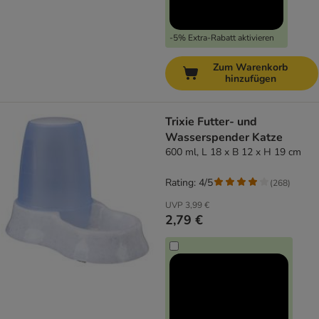
-5% Extra-Rabatt aktivieren
Zum Warenkorb
hinzufügen
Trixie Futter- und
Wasserspender Katze
600 ml, L 18 x B 12 x H 19 cm
Rating: 4/5
(
268
)
UVP
3,99 €
2,79 €