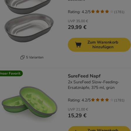
Rating: 4.2/5
(
1781
)
UVP
35,00 €
29,99 €
Zum Warenkorb
hinzufügen
5 Varianten
nser Favorit
SureFeed Napf
2x SureFeed Slow-Feeding-
Ersatznäpfe, 375 ml, grün
Rating: 4.2/5
(
1781
)
UVP
21,00 €
15,29 €
Zum Warenkorb