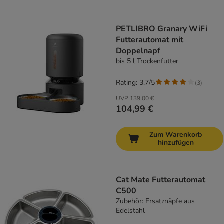
PETLIBRO Granary WiFi
Futterautomat mit
Doppelnapf
bis 5 l Trockenfutter
Rating: 3.7/5
(
3
)
UVP
139,00 €
104,99 €
Zum Warenkorb
hinzufügen
Cat Mate Futterautomat
C500
Zubehör: Ersatznäpfe aus
Edelstahl