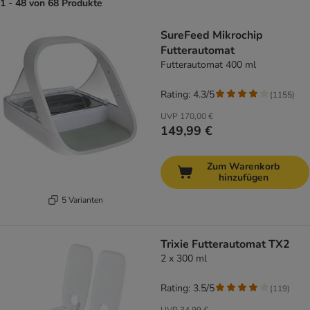
1 - 48 von 68 Produkte
product items have been changed
SureFeed Mikrochip
Futterautomat
Futterautomat 400 ml
Rating: 4.3/5
(
1155
)
UVP
170,00 €
149,99 €
Zum Warenkorb
hinzufügen
5 Varianten
Trixie Futterautomat TX2
2 x 300 ml
Rating: 3.5/5
(
119
)