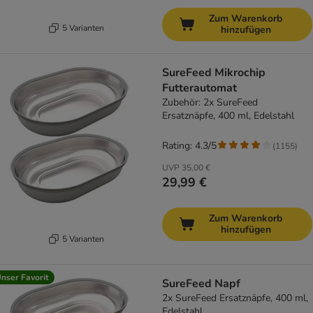
Zum Warenkorb
5 Varianten
hinzufügen
SureFeed Mikrochip
Futterautomat
Zubehör: 2x SureFeed
Ersatznäpfe, 400 ml, Edelstahl
Rating: 4.3/5
(
1155
)
UVP
35,00 €
29,99 €
Zum Warenkorb
hinzufügen
5 Varianten
nser Favorit
SureFeed Napf
2x SureFeed Ersatznäpfe, 400 ml,
Edelstahl