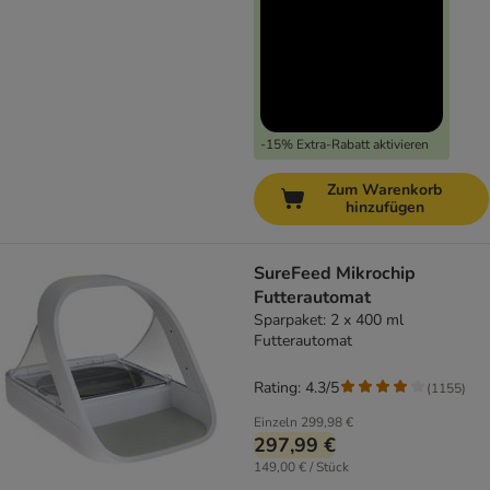
-15% Extra-Rabatt aktivieren
Zum Warenkorb
hinzufügen
SureFeed Mikrochip
Futterautomat
Sparpaket: 2 x 400 ml
Futterautomat
Rating: 4.3/5
(
1155
)
Einzeln
299,98 €
297,99 €
149,00 € / Stück