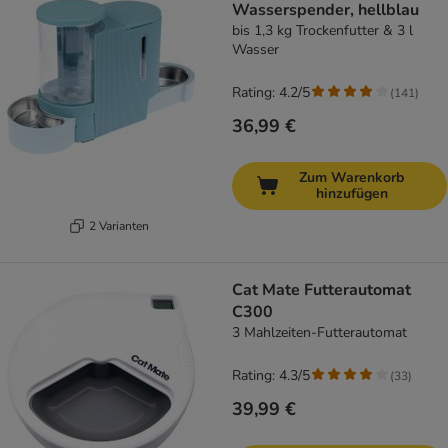
Wasserspender, hellblau
bis 1,3 kg Trockenfutter & 3 l
Wasser
Rating: 4.2/5
(
141
)
36,99 €
Zum Warenkorb
hinzufügen
2 Varianten
Cat Mate Futterautomat
C300
3 Mahlzeiten-Futterautomat
Rating: 4.3/5
(
33
)
39,99 €