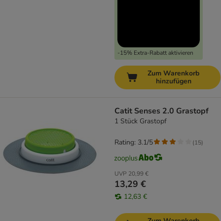
-15% Extra-Rabatt aktivieren
Zum Warenkorb
hinzufügen
Catit Senses 2.0 Grastopf
1 Stück Grastopf
Rating: 3.1/5
(
15
)
UVP
20,99 €
13,29 €
12,63 €
Zum Warenkorb