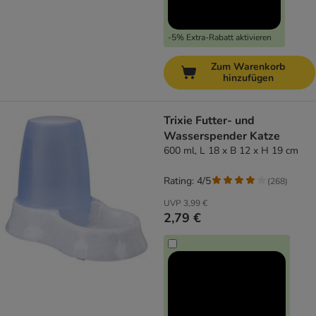
-5% Extra-Rabatt aktivieren
Zum Warenkorb
hinzufügen
Trixie Futter- und
Wasserspender Katze
600 ml, L 18 x B 12 x H 19 cm
Rating: 4/5
(
268
)
UVP
3,99 €
2,79 €