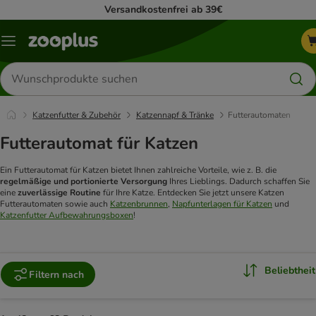
Versandkostenfrei ab 39€
Menü
Produkte
suchen
Katzenfutter & Zubehör
Katzennapf & Tränke
Futterautomaten
Futterautomat für Katzen
Ein Futterautomat für Katzen bietet Ihnen zahlreiche Vorteile, wie z. B. die
regelmäßige und portionierte Versorgung
Ihres Lieblings. Dadurch schaffen Sie
eine
zuverlässige Routine
für Ihre Katze. Entdecken Sie jetzt unsere Katzen
Futterautomaten sowie auch
Katzenbrunnen
,
Napfunterlagen für Katzen
und
Katzenfutter Aufbewahrungsboxen
!
Beliebtheit
Filtern nach