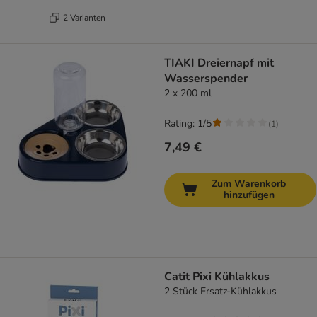
2 Varianten
TIAKI Dreiernapf mit
Wasserspender
2 x 200 ml
Rating: 1/5
(
1
)
7,49 €
Zum Warenkorb
hinzufügen
Catit Pixi Kühlakkus
2 Stück Ersatz-Kühlakkus