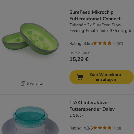
SureFeed Mikrochip
Futterautomat Connect
Zubehör: 2x SureFeed Slow-
Feeding-Ersatznäpfe, 375 ml, grün
Rating: 3.6/5
(
97
)
UVP
21,00 €
15,29 €
Zum Warenkorb
hinzufügen
5 Varianten
TIAKI Interaktiver
Futterspender Daisy
1 Stück
Rating: 4.3/5
(
3
)