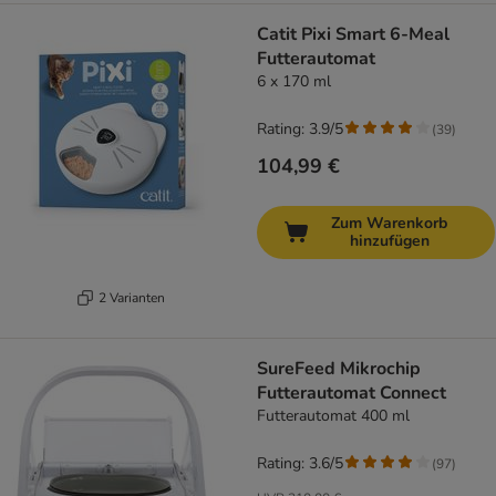
Catit Pixi Smart 6-Meal
Futterautomat
6 x 170 ml
Rating: 3.9/5
(
39
)
104,99 €
Zum Warenkorb
hinzufügen
2 Varianten
SureFeed Mikrochip
Futterautomat Connect
Futterautomat 400 ml
Rating: 3.6/5
(
97
)