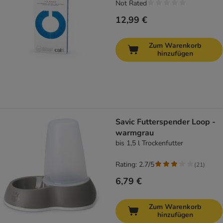
Not Rated
12,99 €
Zum Warenkorb
hinzufügen
Savic Futterspender Loop -
warmgrau
bis 1,5 l Trockenfutter
Rating: 2.7/5
(
21
)
6,79 €
Zum Warenkorb
hinzufügen