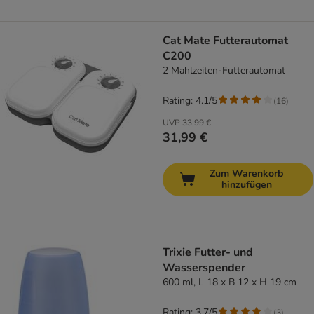
Cat Mate Futterautomat
C200
2 Mahlzeiten-Futterautomat
Rating: 4.1/5
(
16
)
UVP
33,99 €
31,99 €
Zum Warenkorb
hinzufügen
Trixie Futter- und
Wasserspender
600 ml, L 18 x B 12 x H 19 cm
Rating: 3.7/5
(
3
)