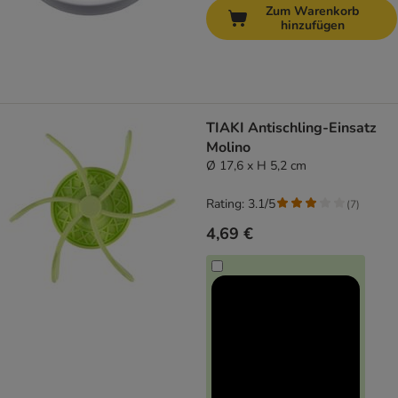
Zum Warenkorb
hinzufügen
TIAKI Antischling-Einsatz
Molino
Ø 17,6 x H 5,2 cm
Rating: 3.1/5
(
7
)
4,69 €