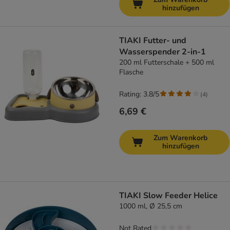
hinzufügen
TIAKI Futter- und
Wasserspender 2-in-1
200 ml Futterschale + 500 ml
Flasche
Rating: 3.8/5
(
4
)
6,69 €
Zum Warenkorb
hinzufügen
TIAKI Slow Feeder Helice
1000 ml, Ø 25,5 cm
Not Rated