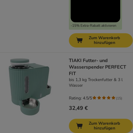
-15% Extra-Rabatt aktivieren
Zum Warenkorb
hinzufügen
TIAKI Futter- und
Wasserspender PERFECT
FIT
bis 1,3 kg Trockenfutter & 3 l
Wasser
Rating: 4.5/5
(
15
)
32,49 €
Zum Warenkorb
hinzufügen