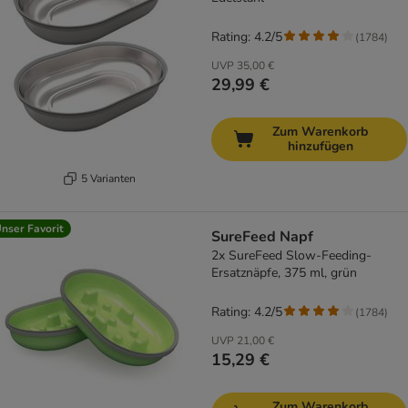
Rating: 4.2/5
(
1784
)
UVP
35,00 €
29,99 €
Zum Warenkorb
hinzufügen
5 Varianten
nser Favorit
SureFeed Napf
2x SureFeed Slow-Feeding-
Ersatznäpfe, 375 ml, grün
Rating: 4.2/5
(
1784
)
UVP
21,00 €
15,29 €
Zum Warenkorb