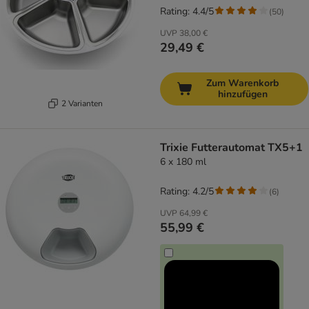
Rating: 4.4/5
(
50
)
UVP
38,00 €
29,49 €
Zum Warenkorb
hinzufügen
2 Varianten
Trixie Futterautomat TX5+1
6 x 180 ml
Rating: 4.2/5
(
6
)
UVP
64,99 €
55,99 €