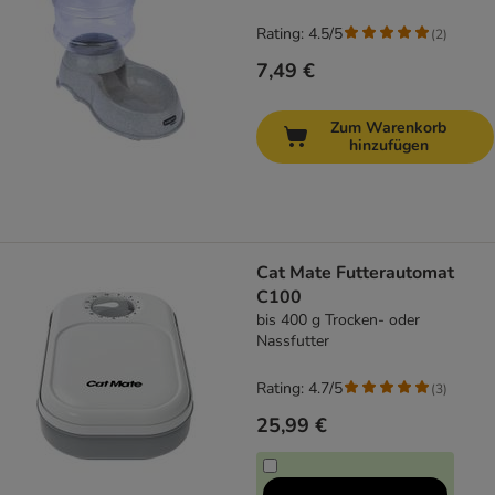
Rating: 4.5/5
(
2
)
7,49 €
Zum Warenkorb
hinzufügen
Cat Mate Futterautomat
C100
bis 400 g Trocken- oder
Nassfutter
Rating: 4.7/5
(
3
)
25,99 €