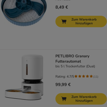
8,49 €
Zum Warenkorb
hinzufügen
PETLIBRO Granary
Futterautomat
bis 5 l Trockenfutter (Dual)
Rating: 4.7/5
(
11
)
99,99 €
Zum Warenkorb
hinzufügen