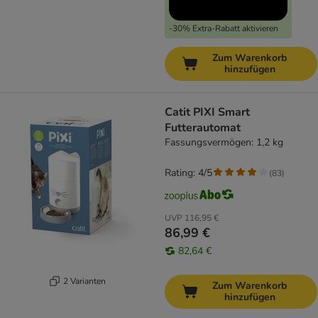
-30% Extra-Rabatt aktivieren
Zum Warenkorb
hinzufügen
Catit PIXI Smart
Futterautomat
Fassungsvermögen: 1,2 kg
Rating: 4/5
(
83
)
UVP
116,95 €
86,99 €
82,64 €
2 Varianten
Zum Warenkorb
hinzufügen