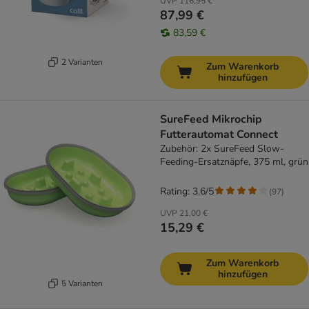
UVP
116,95 €
87,99 €
83,59 €
2 Varianten
Zum Warenkorb
hinzufügen
SureFeed Mikrochip
Futterautomat Connect
Zubehör: 2x SureFeed Slow-
Feeding-Ersatznäpfe, 375 ml, grün
Rating: 3.6/5
(
97
)
UVP
21,00 €
15,29 €
Zum Warenkorb
hinzufügen
5 Varianten