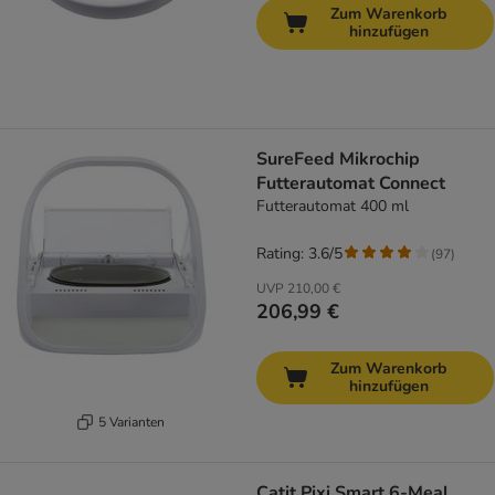
Zum Warenkorb
hinzufügen
SureFeed Mikrochip
Futterautomat Connect
Futterautomat 400 ml
Rating: 3.6/5
(
97
)
UVP
210,00 €
206,99 €
Zum Warenkorb
hinzufügen
5 Varianten
Catit Pixi Smart 6-Meal