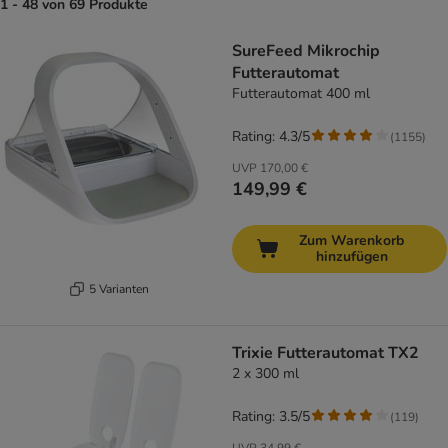
1 - 48 von 69 Produkte
product items have been changed
SureFeed Mikrochip
Futterautomat
Futterautomat 400 ml
Rating: 4.3/5
(
1155
)
UVP
170,00 €
149,99 €
Zum Warenkorb
hinzufügen
5 Varianten
Trixie Futterautomat TX2
2 x 300 ml
Rating: 3.5/5
(
119
)