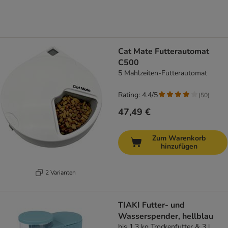
Cat Mate Futterautomat
C500
5 Mahlzeiten-Futterautomat
Rating: 4.4/5
(
50
)
47,49 €
Zum Warenkorb
hinzufügen
2 Varianten
TIAKI Futter- und
Wasserspender, hellblau
bis 1,3 kg Trockenfutter & 3 l