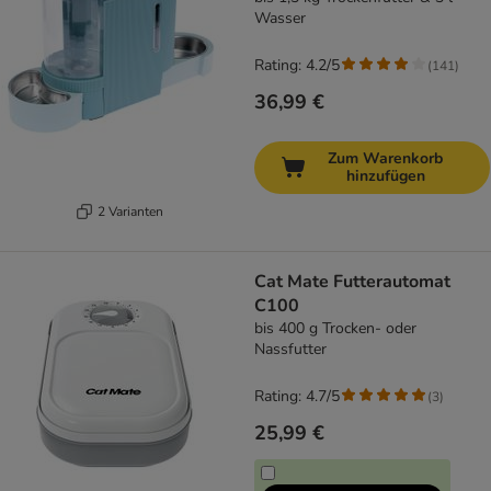
Wasser
Rating: 4.2/5
(
141
)
36,99 €
Zum Warenkorb
hinzufügen
2 Varianten
Cat Mate Futterautomat
C100
bis 400 g Trocken- oder
Nassfutter
Rating: 4.7/5
(
3
)
25,99 €