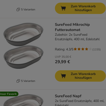
Zum Warenkorb
5 Varianten
hinzufügen
SureFeed Mikrochip
Futterautomat
Zubehör: 2x SureFeed
Ersatznäpfe, 400 ml, Edelstahl
Rating: 4.3/5
(
1155
)
UVP
35,00 €
29,99 €
Zum Warenkorb
hinzufügen
5 Varianten
nser Favorit
SureFeed Napf
2x SureFeed Ersatznäpfe, 400 ml,
Edelstahl