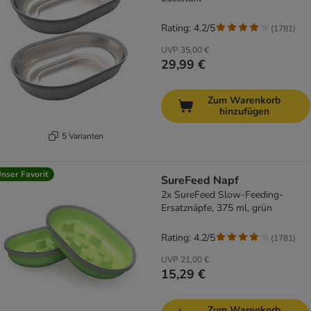
Rating: 4.2/5
(
1781
)
UVP
35,00 €
29,99 €
Zum Warenkorb
hinzufügen
5 Varianten
nser Favorit
SureFeed Napf
2x SureFeed Slow-Feeding-
Ersatznäpfe, 375 ml, grün
Rating: 4.2/5
(
1781
)
UVP
21,00 €
15,29 €
Zum Warenkorb