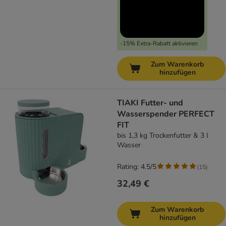
-15% Extra-Rabatt aktivieren
Zum Warenkorb
hinzufügen
TIAKI Futter- und
Wasserspender PERFECT
FIT
bis 1,3 kg Trockenfutter & 3 l
Wasser
Rating: 4.5/5
(
15
)
32,49 €
Zum Warenkorb
hinzufügen