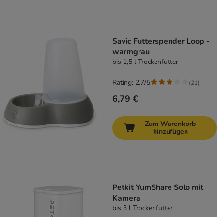
Savic Futterspender Loop -
warmgrau
bis 1,5 l Trockenfutter
Rating: 2.7/5
(
21
)
6,79 €
Zum Warenkorb
hinzufügen
Petkit YumShare Solo mit
Kamera
bis 3 l Trockenfutter