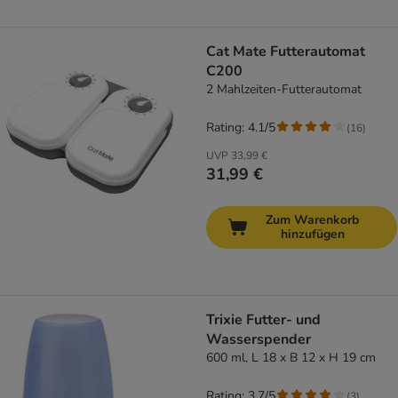
Cat Mate Futterautomat
C200
2 Mahlzeiten-Futterautomat
Rating: 4.1/5
(
16
)
UVP
33,99 €
31,99 €
Zum Warenkorb
hinzufügen
Trixie Futter- und
Wasserspender
600 ml, L 18 x B 12 x H 19 cm
Rating: 3.7/5
(
3
)