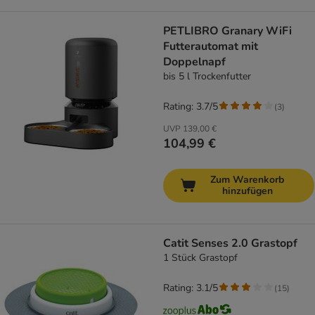
PETLIBRO Granary WiFi
Futterautomat mit
Doppelnapf
bis 5 l Trockenfutter
Rating: 3.7/5
(
3
)
UVP
139,00 €
104,99 €
Zum Warenkorb
hinzufügen
Catit Senses 2.0 Grastopf
1 Stück Grastopf
Rating: 3.1/5
(
15
)