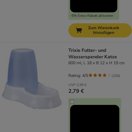
-5% Extra-Rabatt aktivieren
Zum Warenkorb
hinzufügen
Trixie Futter- und
Wasserspender Katze
600 ml, L 18 x B 12 x H 19 cm
Rating: 4/5
(
268
)
UVP
3,99 €
2,79 €