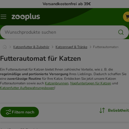
Versandkostenfrei ab 39€
Menü
Produkte
suchen
Katzenfutter & Zubehör
Katzennapf & Tränke
Futterautomaten
Futterautomat für Katzen
Ein Futterautomat für Katzen bietet Ihnen zahlreiche Vorteile, wie z. B. die
regelmäßige und portionierte Versorgung
Ihres Lieblings. Dadurch schaffen Sie
eine
zuverlässige Routine
für Ihre Katze. Entdecken Sie jetzt unsere Katzen
Futterautomaten sowie auch
Katzenbrunnen
,
Napfunterlagen für Katzen
und
Katzenfutter Aufbewahrungsboxen
!
Beliebtheit
Filtern nach