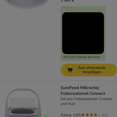
7,49 €
-5% Extra-Rabatt aktivieren
Zum Warenkorb
hinzufügen
SureFeed Mikrochip
Futterautomat Connect
Set aus Futterautomat Connect
und Hub
Rating: 3.6/5
(
97
)