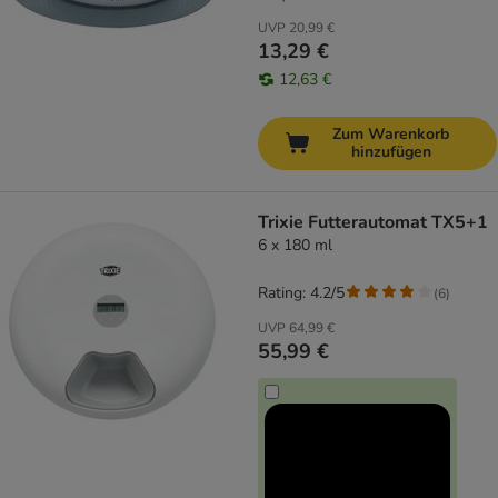
UVP
20,99 €
13,29 €
12,63 €
Zum Warenkorb
hinzufügen
Trixie Futterautomat TX5+1
6 x 180 ml
Rating: 4.2/5
(
6
)
UVP
64,99 €
55,99 €