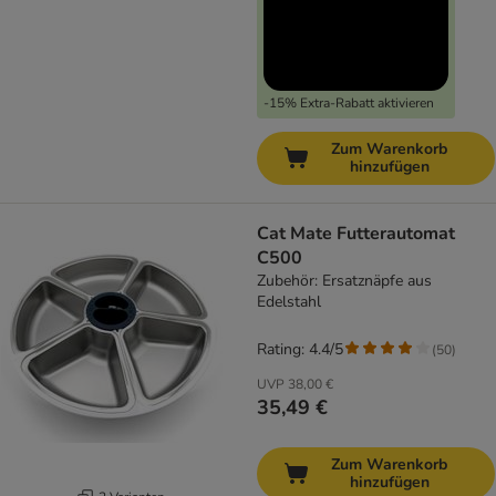
-15% Extra-Rabatt aktivieren
Zum Warenkorb
hinzufügen
Cat Mate Futterautomat
C500
Zubehör: Ersatznäpfe aus
Edelstahl
Rating: 4.4/5
(
50
)
UVP
38,00 €
35,49 €
Zum Warenkorb
hinzufügen