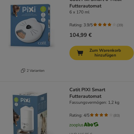
Futterautomat
6 x 170 ml
Rating: 3.9/5
(
39
)
104,99 €
Zum Warenkorb
hinzufügen
2 Varianten
Catit PIXI Smart
Futterautomat
Fassungsvermögen: 1,2 kg
Rating: 4/5
(
83
)