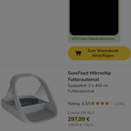
-15% Extra-Rabatt aktivieren
Zum Warenkorb
hinzufügen
SureFeed Mikrochip
Futterautomat
Sparpaket: 2 x 400 ml
Futterautomat
Rating: 4.3/5
(
1155
)
Einzeln
299,98 €
297,99 €
149,00 € / Stück