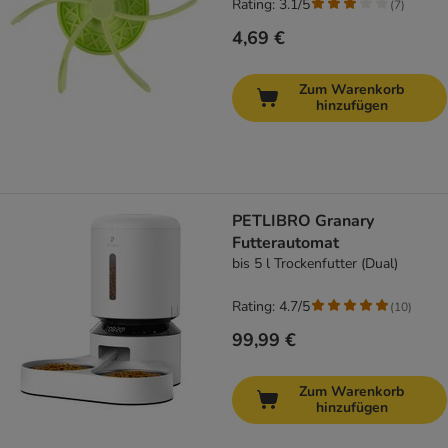
Rating: 3.1/5
(
7
)
4,69 €
Zum Warenkorb
hinzufügen
PETLIBRO Granary
Futterautomat
bis 5 l Trockenfutter (Dual)
Rating: 4.7/5
(
10
)
99,99 €
Zum Warenkorb
hinzufügen