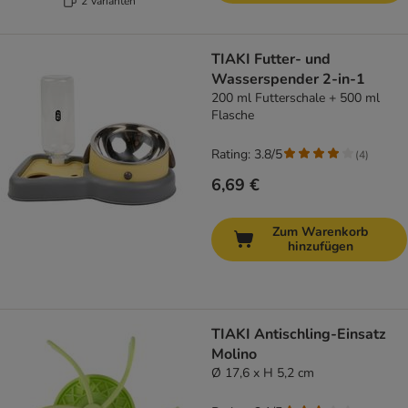
2 Varianten
TIAKI Futter- und
Wasserspender 2-in-1
200 ml Futterschale + 500 ml
Flasche
Rating: 3.8/5
(
4
)
6,69 €
Zum Warenkorb
hinzufügen
TIAKI Antischling-Einsatz
Molino
Ø 17,6 x H 5,2 cm