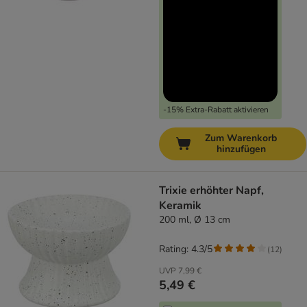
-15% Extra-Rabatt aktivieren
Zum Warenkorb
hinzufügen
Trixie erhöhter Napf,
Keramik
200 ml, Ø 13 cm
Rating: 4.3/5
(
12
)
UVP
7,99 €
5,49 €