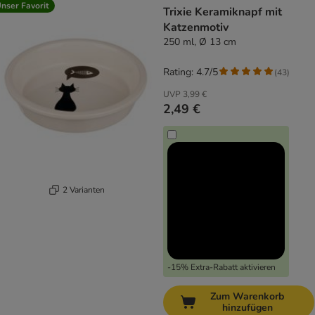
nser Favorit
Trixie Keramiknapf mit
Katzenmotiv
250 ml, Ø 13 cm
Rating: 4.7/5
(
43
)
UVP
3,99 €
2,49 €
2 Varianten
-15% Extra-Rabatt aktivieren
Zum Warenkorb
hinzufügen