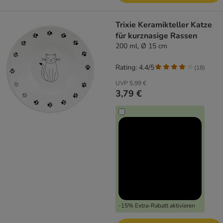
Trixie Keramikteller Katze
für kurznasige Rassen
200 ml, Ø 15 cm
Rating: 4.4/5
(
18
)
UVP
5,99 €
3,79 €
-15% Extra-Rabatt aktivieren