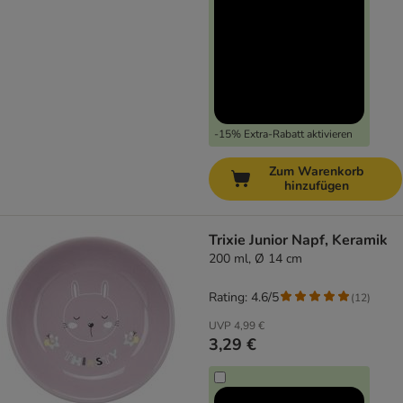
-15% Extra-Rabatt aktivieren
Zum Warenkorb
hinzufügen
Trixie Junior Napf, Keramik
200 ml, Ø 14 cm
Rating: 4.6/5
(
12
)
UVP
4,99 €
3,29 €