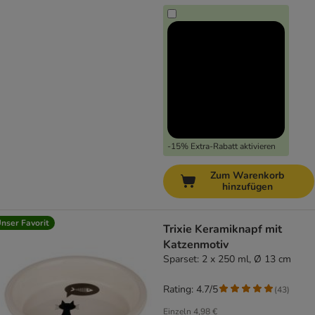
-15% Extra-Rabatt aktivieren
Zum Warenkorb
hinzufügen
nser Favorit
Trixie Keramiknapf mit
Katzenmotiv
Sparset: 2 x 250 ml, Ø 13 cm
Rating: 4.7/5
(
43
)
Einzeln
4,98 €