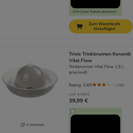
-15% Extra-Rabatt aktivieren
Zum Warenkorb
hinzufügen
Trixie Trinkbrunnen Keramik
Vital Flow
Trinkbrunnen Vital Flow 1,5 l,
grau/weiß
Rating: 3.4/5
(
799
)
UVP
47,99 €
39,99 €
4 Varianten