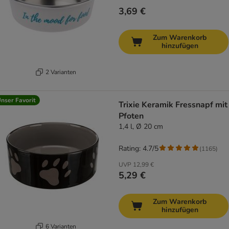
3,69 €
Zum Warenkorb
hinzufügen
2 Varianten
nser Favorit
Trixie Keramik Fressnapf mit
Pfoten
1,4 l, Ø 20 cm
Rating: 4.7/5
(
1165
)
UVP
12,99 €
5,29 €
Zum Warenkorb
hinzufügen
6 Varianten