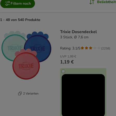
Beliebtheit
Filtern nach
1 - 48 von 540 Produkte
product items have been changed
Trixie Dosendeckel
3 Stück, Ø 7,6 cm
Rating: 3.1/5
(
2258
)
UVP
1,99 €
1,19 €
2 Varianten