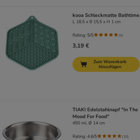
kooa Schleckmatte Bathtime
L 18,5 x B 15,5 x H 1 cm
Rating: 5/5
(
4
)
3,19 €
Zum Warenkorb
hinzufügen
TIAKI Edelstahlnapf "In The
Mood For Food"
450 ml, Ø 14 cm
Rating: 4.6/5
(
18
)