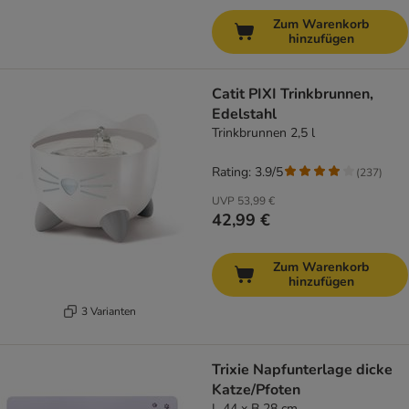
Zum Warenkorb
hinzufügen
Catit PIXI Trinkbrunnen,
Edelstahl
Trinkbrunnen 2,5 l
Rating: 3.9/5
(
237
)
UVP
53,99 €
42,99 €
Zum Warenkorb
hinzufügen
3 Varianten
Trixie Napfunterlage dicke
Katze/Pfoten
L 44 x B 28 cm