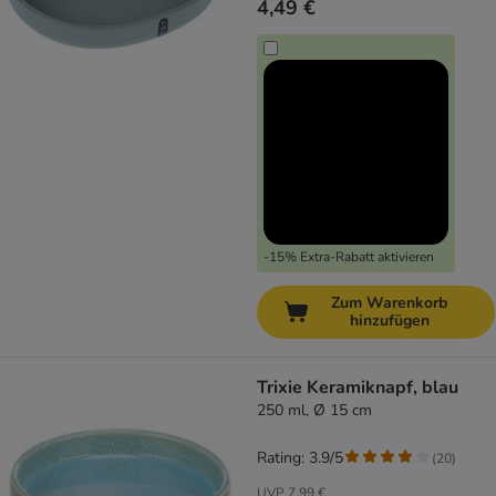
4,49 €
-15% Extra-Rabatt aktivieren
Zum Warenkorb
hinzufügen
Trixie Keramiknapf, blau
250 ml, Ø 15 cm
Rating: 3.9/5
(
20
)
UVP
7,99 €