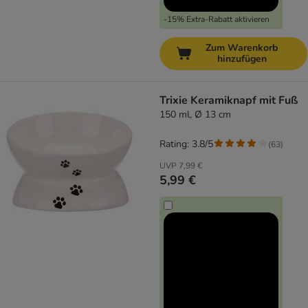
-15% Extra-Rabatt aktivieren
Zum Warenkorb
hinzufügen
Trixie Keramiknapf mit Fuß
150 ml, Ø 13 cm
Rating: 3.8/5
(
63
)
UVP
7,99 €
5,99 €