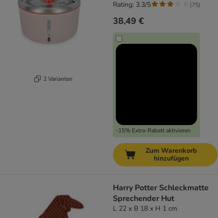
Rating: 3.3/5
(
75
)
38,49 €
2 Varianten
-15% Extra-Rabatt aktivieren
Zum Warenkorb
hinzufügen
Harry Potter Schleckmatte
Sprechender Hut
L 22 x B 18 x H 1 cm