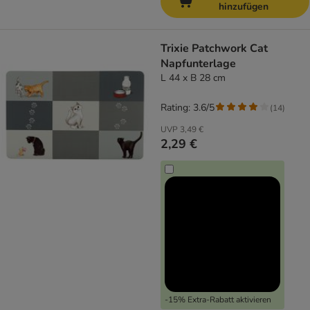
hinzufügen
Trixie Patchwork Cat
Napfunterlage
L 44 x B 28 cm
Rating: 3.6/5
(
14
)
UVP
3,49 €
2,29 €
-15% Extra-Rabatt aktivieren