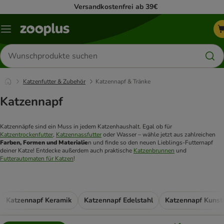
Versandkostenfrei ab 39€
Menü
Produkte
suchen
Katzenfutter & Zubehör
Katzennapf & Tränke
Katzennapf
Katzennäpfe sind ein Muss in jedem Katzenhaushalt. Egal ob für 
Katzentrockenfutter
, 
Katzennassfutter
 oder Wasser – wähle jetzt aus zahlreichen 
Farben, Formen und Materialie
n und finde so den neuen Lieblings-Futternapf 
deiner Katze! Entdecke außerdem auch praktische 
Katzenbrunnen
 und 
Futterautomaten für Katzen
! 
Katzennapf Keramik
Katzennapf Edelstahl