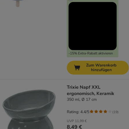
-15% Extra-Rabatt aktivieren
Zum Warenkorb
hinzufügen
Trixie Napf XXL
ergonomisch, Keramik
350 ml, Ø 17 cm
Rating: 4.4/5
(
19
)
UVP
11,99 €
8,49 €