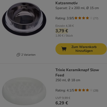
Katzenmotiv
Sparset: 2 x 200 ml, Ø 15 cm
Rating: 3.9/5
(
77
)
Einzeln
4,38 €
3,79 €
1,90 € / Stück
Zum Warenkorb
hinzufügen
2 Varianten
Trixie Keramiknapf Slow
Feed
250 ml, Ø 18 cm
Rating: 4.1/5
(
28
)
UVP
9,99 €
6,29 €