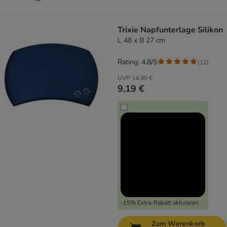
Trixie Napfunterlage Silikon
L 48 x B 27 cm
Rating: 4.8/5
(
12
)
UVP
14,99 €
9,19 €
-15% Extra-Rabatt aktivieren
Zum Warenkorb