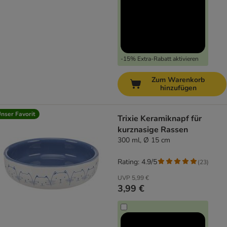
-15% Extra-Rabatt aktivieren
Zum Warenkorb
hinzufügen
nser Favorit
Trixie Keramiknapf für
kurznasige Rassen
300 ml, Ø 15 cm
Rating: 4.9/5
(
23
)
UVP
5,99 €
3,99 €