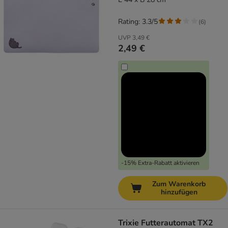
Rating: 3.3/5
(
6
)
UVP
3,49 €
2,49 €
-15% Extra-Rabatt aktivieren
Zum Warenkorb
hinzufügen
Trixie Futterautomat TX2