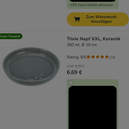
-15% Extra-Rabatt aktivieren
Zum Warenkorb
hinzufügen
nser Favorit
Trixie Napf XXL, Keramik
350 ml, Ø 18 cm
Rating: 5/5
(
18
)
UVP
9,99 €
6,69 €