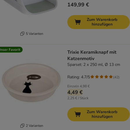
149,99 €
Zum Warenkorb
hinzufügen
5 Varianten
nser Favorit
Trixie Keramiknapf mit
Katzenmotiv
Sparset: 2 x 250 ml, Ø 13 cm
Rating: 4.7/5
(
42
)
Einzeln
4,98 €
4,49 €
2,25 € / Stück
Zum Warenkorb
hinzufügen
2 Varianten