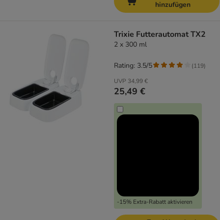
hinzufügen
Trixie Futterautomat TX2
2 x 300 ml
Rating: 3.5/5
(
119
)
UVP
34,99 €
25,49 €
-15% Extra-Rabatt aktivieren