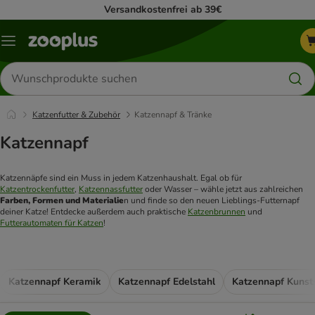
Versandkostenfrei ab 39€
Menü
Produkte
suchen
Katzenfutter & Zubehör
Katzennapf & Tränke
Katzennapf
Katzennäpfe sind ein Muss in jedem Katzenhaushalt. Egal ob für 
Katzentrockenfutter
, 
Katzennassfutter
 oder Wasser – wähle jetzt aus zahlreichen 
Farben, Formen und Materialie
n und finde so den neuen Lieblings-Futternapf 
deiner Katze! Entdecke außerdem auch praktische 
Katzenbrunnen
 und 
Futterautomaten für Katzen
! 
Katzennapf Keramik
Katzennapf Edelstahl