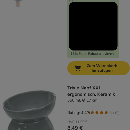
-15% Extra-Rabatt aktivieren
Zum Warenkorb
hinzufügen
Trixie Napf XXL
ergonomisch, Keramik
350 ml, Ø 17 cm
Rating: 4.4/5
(
19
)
UVP
11,99 €
8,49 €