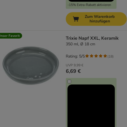
-15% Extra-Rabatt aktivieren
Zum Warenkorb
hinzufügen
nser Favorit
Trixie Napf XXL, Keramik
350 ml, Ø 18 cm
Rating: 5/5
(
18
)
UVP
9,99 €
6,69 €