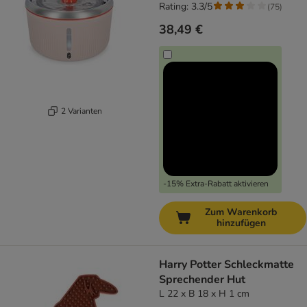
Rating: 3.3/5
(
75
)
38,49 €
2 Varianten
-15% Extra-Rabatt aktivieren
Zum Warenkorb
hinzufügen
Harry Potter Schleckmatte
Sprechender Hut
L 22 x B 18 x H 1 cm