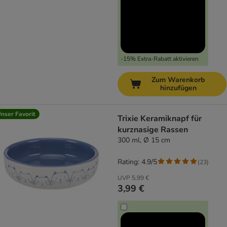
-15% Extra-Rabatt aktivieren
Zum Warenkorb
hinzufügen
nser Favorit
Trixie Keramiknapf für
kurznasige Rassen
300 ml, Ø 15 cm
Rating: 4.9/5
(
23
)
UVP
5,99 €
3,99 €