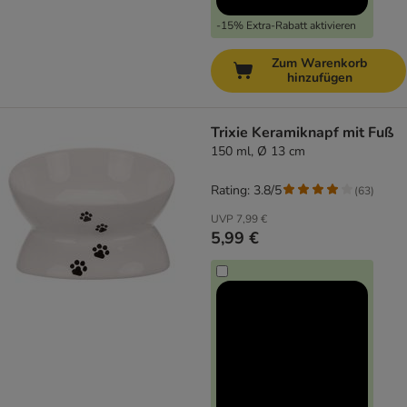
-15% Extra-Rabatt aktivieren
Zum Warenkorb
hinzufügen
Trixie Keramiknapf mit Fuß
150 ml, Ø 13 cm
Rating: 3.8/5
(
63
)
UVP
7,99 €
5,99 €