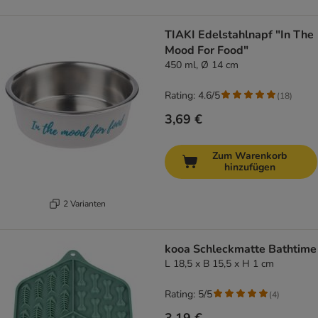
TIAKI Edelstahlnapf "In The
Mood For Food"
450 ml, Ø 14 cm
Rating: 4.6/5
(
18
)
3,69 €
Zum Warenkorb
hinzufügen
2 Varianten
kooa Schleckmatte Bathtime
L 18,5 x B 15,5 x H 1 cm
Rating: 5/5
(
4
)