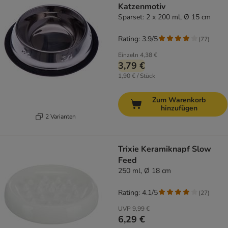
Katzenmotiv
Sparset: 2 x 200 ml, Ø 15 cm
Rating: 3.9/5
(
77
)
Einzeln
4,38 €
3,79 €
1,90 € / Stück
Zum Warenkorb
hinzufügen
2 Varianten
Trixie Keramiknapf Slow
Feed
250 ml, Ø 18 cm
Rating: 4.1/5
(
27
)
UVP
9,99 €
6,29 €