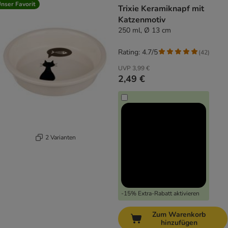
nser Favorit
Trixie Keramiknapf mit
Katzenmotiv
250 ml, Ø 13 cm
Rating: 4.7/5
(
42
)
UVP
3,99 €
2,49 €
2 Varianten
-15% Extra-Rabatt aktivieren
Zum Warenkorb
hinzufügen