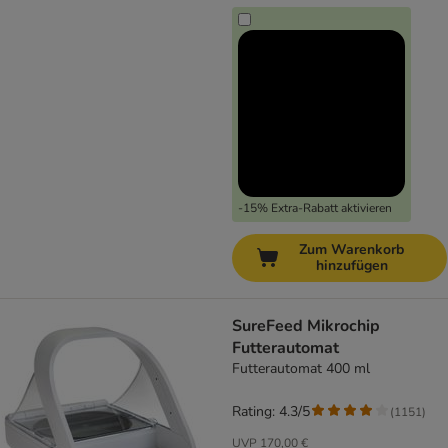
-15% Extra-Rabatt aktivieren
Zum Warenkorb
hinzufügen
SureFeed Mikrochip
Futterautomat
Futterautomat 400 ml
Rating: 4.3/5
(
1151
)
UVP
170,00 €