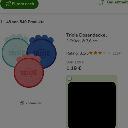
Beliebtheit
Filtern nach
1 - 48 von 540 Produkte
product items have been changed
Trixie Dosendeckel
3 Stück, Ø 7,6 cm
Rating: 3.1/5
(
2257
)
UVP
1,99 €
1,19 €
2 Varianten