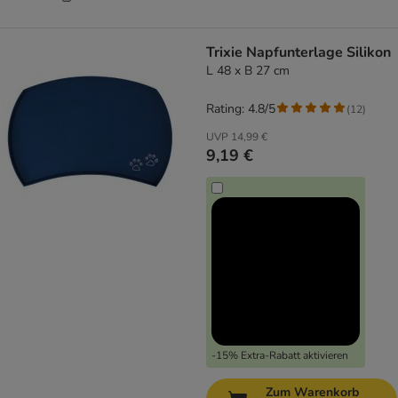
Trixie Napfunterlage Silikon
L 48 x B 27 cm
Rating: 4.8/5
(
12
)
UVP
14,99 €
9,19 €
-15% Extra-Rabatt aktivieren
Zum Warenkorb