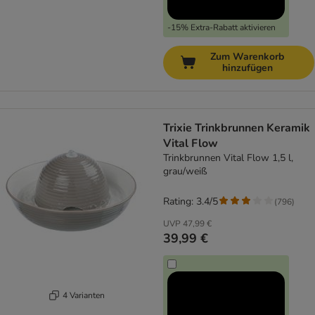
-15% Extra-Rabatt aktivieren
Zum Warenkorb
hinzufügen
Trixie Trinkbrunnen Keramik
Vital Flow
Trinkbrunnen Vital Flow 1,5 l,
grau/weiß
Rating: 3.4/5
(
796
)
UVP
47,99 €
39,99 €
4 Varianten