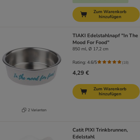
Zum Warenkorb
hinzufügen
TIAKI Edelstahlnapf "In The
Mood For Food"
850 ml, Ø 17,2 cm
Rating: 4.6/5
(
18
)
4,29 €
Zum Warenkorb
hinzufügen
2 Varianten
Catit PIXI Trinkbrunnen,
Edelstahl