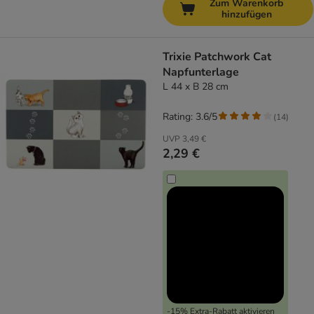
Zum Warenkorb
hinzufügen
Trixie Patchwork Cat
Napfunterlage
L 44 x B 28 cm
Rating: 3.6/5
(
14
)
UVP
3,49 €
2,29 €
-15% Extra-Rabatt aktivieren