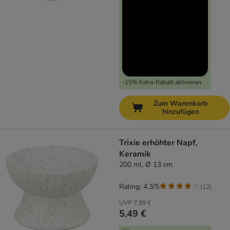
-15% Extra-Rabatt aktivieren
Zum Warenkorb
hinzufügen
Trixie erhöhter Napf,
Keramik
200 ml, Ø 13 cm
Rating: 4.3/5
(
12
)
UVP
7,99 €
5,49 €