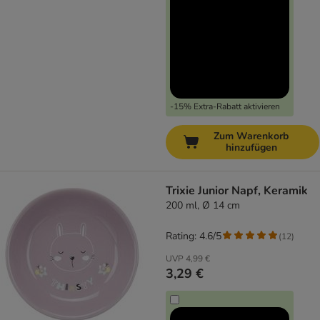
-15% Extra-Rabatt aktivieren
Zum Warenkorb
hinzufügen
Trixie Junior Napf, Keramik
200 ml, Ø 14 cm
Rating: 4.6/5
(
12
)
UVP
4,99 €
3,29 €