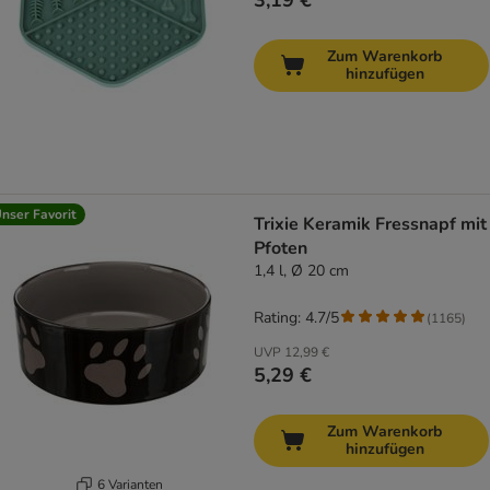
3,19 €
Zum Warenkorb
hinzufügen
nser Favorit
Trixie Keramik Fressnapf mit
Pfoten
1,4 l, Ø 20 cm
Rating: 4.7/5
(
1165
)
UVP
12,99 €
5,29 €
Zum Warenkorb
hinzufügen
6 Varianten