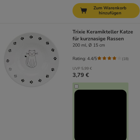
Zum Warenkorb
hinzufügen
Trixie Keramikteller Katze
für kurznasige Rassen
200 ml, Ø 15 cm
Rating: 4.4/5
(
18
)
UVP
5,99 €
3,79 €