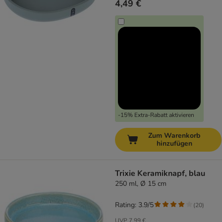
4,49 €
-15% Extra-Rabatt aktivieren
Zum Warenkorb
hinzufügen
Trixie Keramiknapf, blau
250 ml, Ø 15 cm
Rating: 3.9/5
(
20
)
UVP
7,99 €