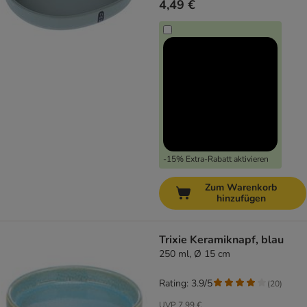
4,49 €
-15% Extra-Rabatt aktivieren
Zum Warenkorb
hinzufügen
Trixie Keramiknapf, blau
250 ml, Ø 15 cm
Rating: 3.9/5
(
20
)
UVP
7,99 €