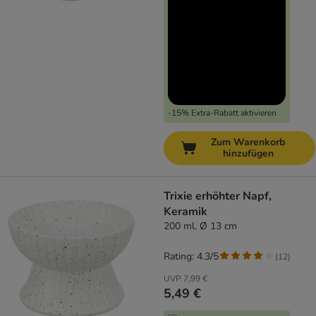
-15% Extra-Rabatt aktivieren
Zum Warenkorb
hinzufügen
Trixie erhöhter Napf,
Keramik
200 ml, Ø 13 cm
Rating: 4.3/5
(
12
)
UVP
7,99 €
5,49 €