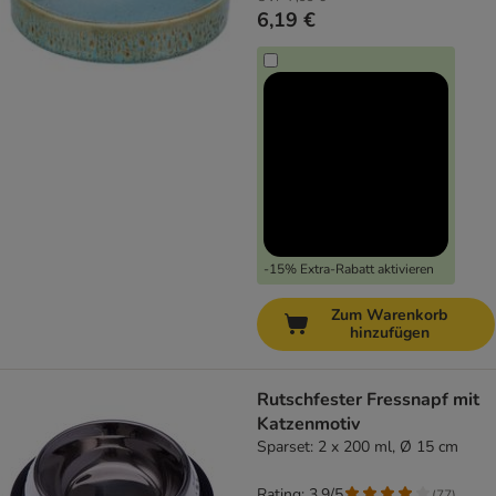
6,19 €
-15% Extra-Rabatt aktivieren
Zum Warenkorb
hinzufügen
Rutschfester Fressnapf mit
Katzenmotiv
Sparset: 2 x 200 ml, Ø 15 cm
Rating: 3.9/5
(
77
)