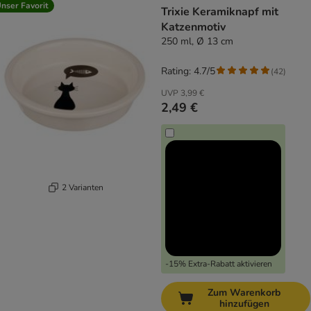
nser Favorit
Trixie Keramiknapf mit
Katzenmotiv
250 ml, Ø 13 cm
Rating: 4.7/5
(
42
)
UVP
3,99 €
2,49 €
2 Varianten
-15% Extra-Rabatt aktivieren
Zum Warenkorb
hinzufügen