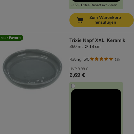
-15% Extra-Rabatt aktivieren
Zum Warenkorb
hinzufügen
nser Favorit
Trixie Napf XXL, Keramik
350 ml, Ø 18 cm
Rating: 5/5
(
18
)
UVP
9,99 €
6,69 €