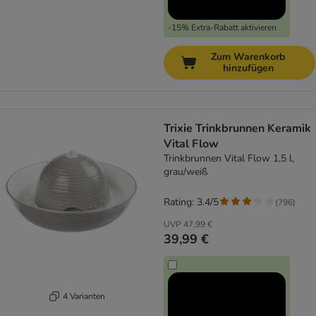
-15% Extra-Rabatt aktivieren
Zum Warenkorb
hinzufügen
Trixie Trinkbrunnen Keramik
Vital Flow
Trinkbrunnen Vital Flow 1,5 l,
grau/weiß
Rating: 3.4/5
(
796
)
UVP
47,99 €
39,99 €
4 Varianten