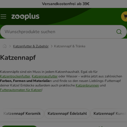
Versandkostenfrei ab 39€
Menü
Produkte
suchen
Katzenfutter & Zubehör
Katzennapf & Tränke
Katzennapf
Katzennäpfe sind ein Muss in jedem Katzenhaushalt. Egal ob für 
Katzentrockenfutter
, 
Katzennassfutter
 oder Wasser – wähle jetzt aus zahlreichen 
Farben, Formen und Materialie
n und finde so den neuen Lieblings-Futternapf 
deiner Katze! Entdecke außerdem auch praktische 
Katzenbrunnen
 und 
Futterautomaten für Katzen
! 
Katzennapf Keramik
Katzennapf Edelstahl