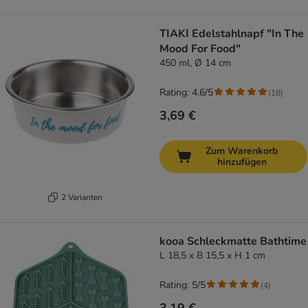
TIAKI Edelstahlnapf "In The
Mood For Food"
450 ml, Ø 14 cm
Rating: 4.6/5
(
18
)
3,69 €
Zum Warenkorb
hinzufügen
2 Varianten
kooa Schleckmatte Bathtime
L 18,5 x B 15,5 x H 1 cm
Rating: 5/5
(
4
)