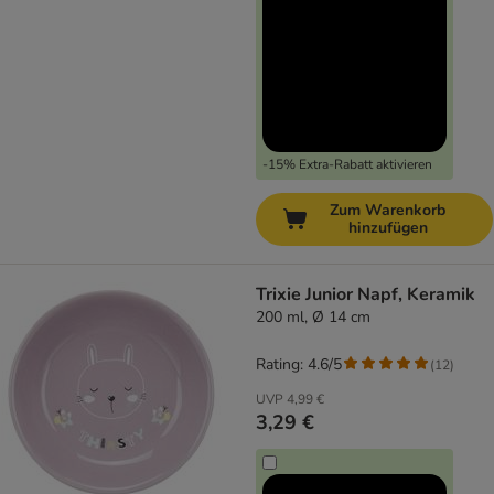
-15% Extra-Rabatt aktivieren
Zum Warenkorb
hinzufügen
Trixie Junior Napf, Keramik
200 ml, Ø 14 cm
Rating: 4.6/5
(
12
)
UVP
4,99 €
3,29 €