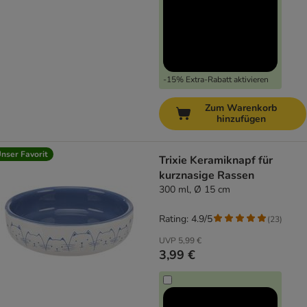
-15% Extra-Rabatt aktivieren
Zum Warenkorb
hinzufügen
nser Favorit
Trixie Keramiknapf für
kurznasige Rassen
300 ml, Ø 15 cm
Rating: 4.9/5
(
23
)
UVP
5,99 €
3,99 €