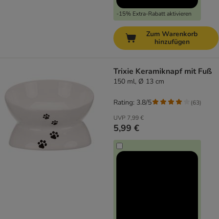
-15% Extra-Rabatt aktivieren
Zum Warenkorb
hinzufügen
Trixie Keramiknapf mit Fuß
150 ml, Ø 13 cm
Rating: 3.8/5
(
63
)
UVP
7,99 €
5,99 €