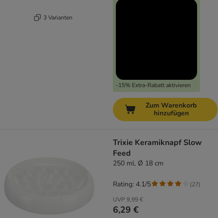
3 Varianten
-15% Extra-Rabatt aktivieren
Zum Warenkorb
hinzufügen
Trixie Keramiknapf Slow
Feed
250 ml, Ø 18 cm
Rating: 4.1/5
(
27
)
UVP
9,99 €
6,29 €