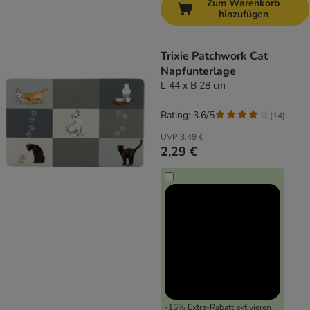
Zum Warenkorb
hinzufügen
Trixie Patchwork Cat
Napfunterlage
L 44 x B 28 cm
Rating: 3.6/5
(
14
)
UVP
3,49 €
2,29 €
-15% Extra-Rabatt aktivieren