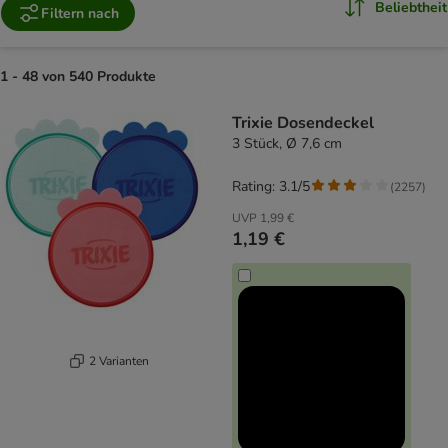
Beliebtheit
Filtern nach
1 - 48 von 540 Produkte
product items have been changed
Trixie Dosendeckel
3 Stück, Ø 7,6 cm
Rating: 3.1/5
(
2257
)
UVP
1,99 €
1,19 €
2 Varianten