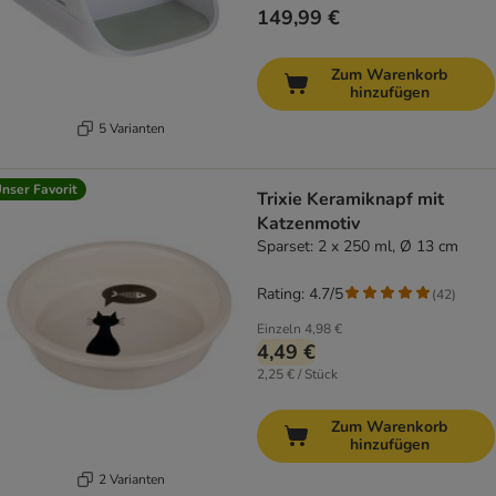
149,99 €
Zum Warenkorb
hinzufügen
5 Varianten
nser Favorit
Trixie Keramiknapf mit
Katzenmotiv
Sparset: 2 x 250 ml, Ø 13 cm
Rating: 4.7/5
(
42
)
Einzeln
4,98 €
4,49 €
2,25 € / Stück
Zum Warenkorb
hinzufügen
2 Varianten