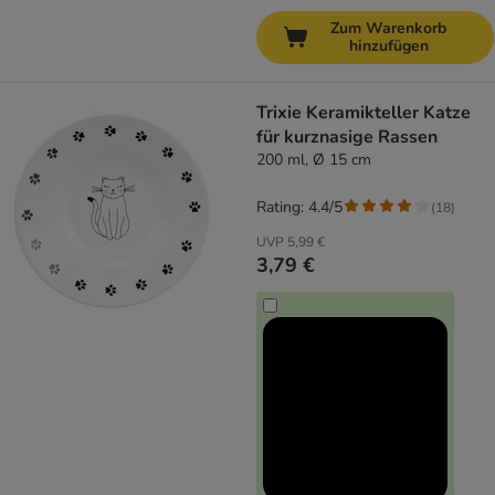
Zum Warenkorb
hinzufügen
Trixie Keramikteller Katze
für kurznasige Rassen
200 ml, Ø 15 cm
Rating: 4.4/5
(
18
)
UVP
5,99 €
3,79 €