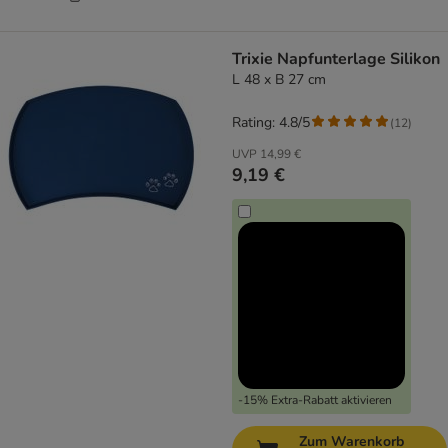
Trixie Napfunterlage Silikon
L 48 x B 27 cm
Rating: 4.8/5
(
12
)
UVP
14,99 €
9,19 €
-15% Extra-Rabatt aktivieren
Zum Warenkorb