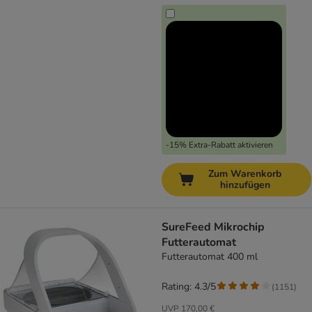
-15% Extra-Rabatt aktivieren
Zum Warenkorb
hinzufügen
SureFeed Mikrochip
Futterautomat
Futterautomat 400 ml
Rating: 4.3/5
(
1151
)
UVP
170,00 €