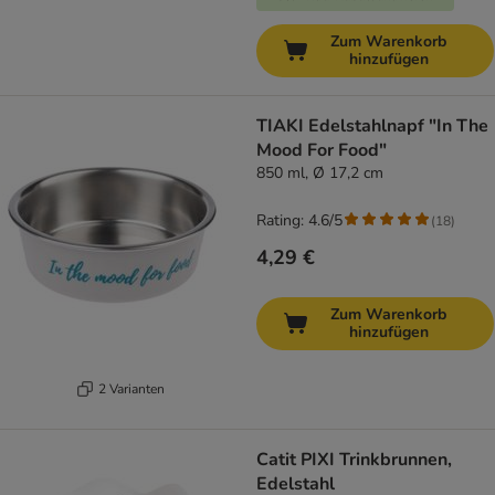
Zum Warenkorb
hinzufügen
TIAKI Edelstahlnapf "In The
Mood For Food"
850 ml, Ø 17,2 cm
Rating: 4.6/5
(
18
)
4,29 €
Zum Warenkorb
hinzufügen
2 Varianten
Catit PIXI Trinkbrunnen,
Edelstahl