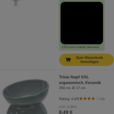
-15% Extra-Rabatt aktivieren
Zum Warenkorb
hinzufügen
Trixie Napf XXL
ergonomisch, Keramik
350 ml, Ø 17 cm
Rating: 4.4/5
(
19
)
UVP
11,99 €
8,49 €