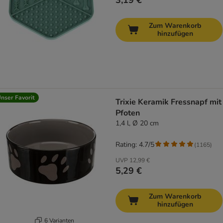
3,19 €
Zum Warenkorb
hinzufügen
nser Favorit
Trixie Keramik Fressnapf mit
Pfoten
1,4 l, Ø 20 cm
Rating: 4.7/5
(
1165
)
UVP
12,99 €
5,29 €
Zum Warenkorb
hinzufügen
6 Varianten