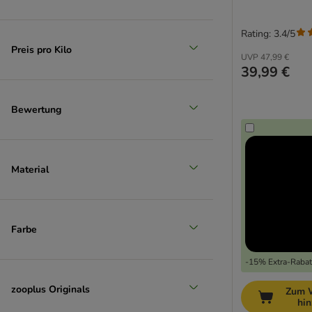
Rating: 3.4/5
Preis pro Kilo
UVP
47,99 €
39,99 €
Bewertung
Material
Farbe
-15% Extra-Rabatt
zooplus Originals
Zum 
hi