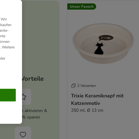
Unser Favorit
 Wir
nkaufen
ecke-
ante
können
. Weitere
ter
Deine Vorteile
2 Varianten
Trixie Keramiknapf mit
Katzenmotiv
250 ml, Ø 13 cm
zooplus Abo aktivieren &
immer 5% sparen