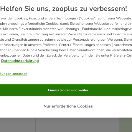
Helfen Sie uns, zooplus zu verbessern!
rwenden Cookies, Pixel und andere Technologien (“Cookies”) auf unserer Webseite.
den unbedingt erforderliche Cookies, damit Sie auf unserer Webseite surfen und ei
. Mit Ihrem Einverständnis möchten wir Leistungs-, Funktionelle- und Marketingzw
s aktivieren, um Ihre Erfahrung mit unserer Webseite zu verbessern und Ihnen relev
te und Dienstleistungen zu zeigen, sowie zur Personalisierung von Werbung. Sie 
eit Änderungen in unserem Präferenz-Center (“Einstellungen anpassen”) vornehmen
ationen über den für die Verarbeitung Ihrer Daten Verantwortlichen, die verarbeiteten
enbezogenen Daten und den Zweck der Verarbeitung finden Sie unter Präferenz-Cen
Datenschutzerklärung
llungen anpassen
2 Varianten
deckel
Trixie Dosendeckel
Einverstanden und weiter
cm
2 Stück, Ø 10,6 cm
Nur erforderliche Cookies