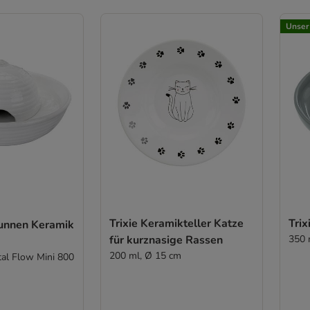
Unser
Trixie Keramikteller Katze
Tri
runnen Keramik
für kurznasige Rassen
350 
200 ml, Ø 15 cm
tal Flow Mini 800