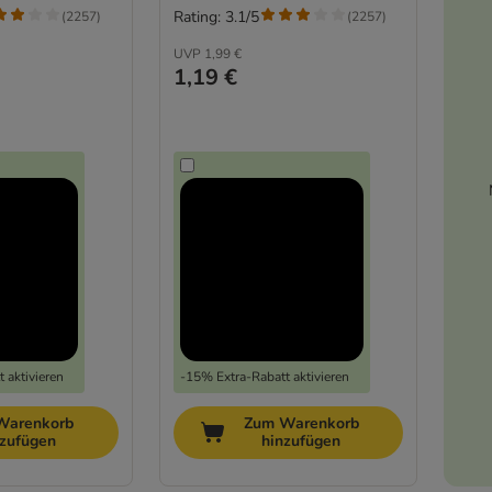
Rating: 3.1/5
(
2257
)
(
2257
)
UVP
1,99 €
1,19 €
 aktivieren
-15% Extra-Rabatt aktivieren
Warenkorb
Zum Warenkorb
nzufügen
hinzufügen