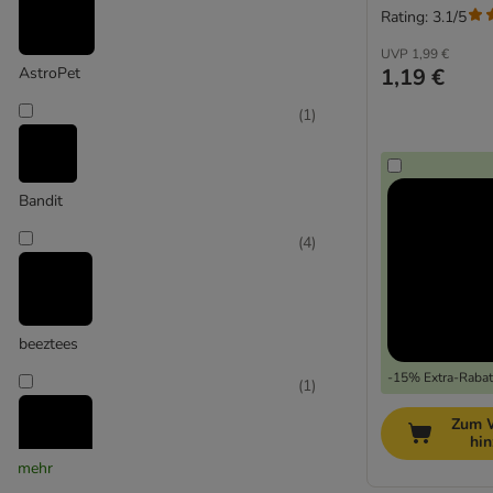
Rating: 3.1/5
UVP
1,99 €
1,19 €
AstroPet
(
1
)
Bandit
(
4
)
beeztees
-15% Extra-Rabatt
(
1
)
Zum 
hi
mehr
Bubimex