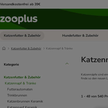
Versandkostenfrei ab 39€
Katzenfutter & Zubehör
Hundefutter & Zubehör
Kategorie-Menü öffnen: Katzenf
Katzenfutter & Zubehör
Katzennapf & Tränke
Katzen
Kategorie
Katzennäpfe sind ein
Katzenfutter & Zubehör
finde so den neuen L
Katzennapf & Tränke
Futterautomaten
Trinkbrunnen
1 - 48 von 540 P
Katzenbrunnen Keramik
Katzennapf Keramik
product items ha