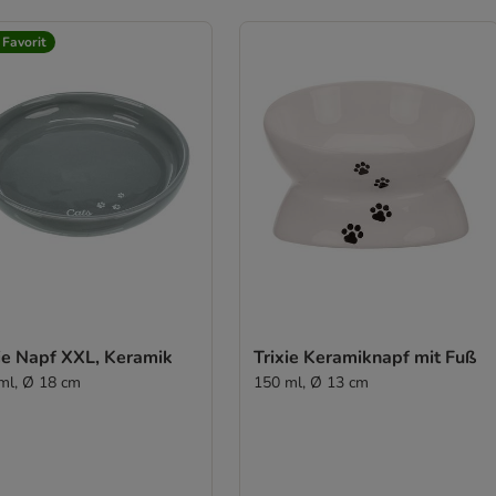
 Favorit
xie Napf XXL, Keramik
Trixie Keramiknapf mit Fuß
ml, Ø 18 cm
150 ml, Ø 13 cm