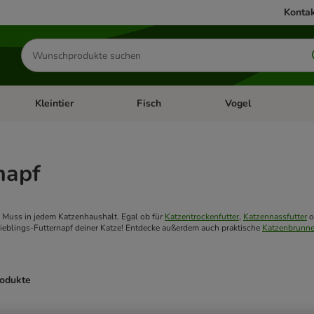
Kontak
Produkte
suchen
Kleintier
Fisch
Vogel
utter & Zubehör
Kategorie-Menü öffnen: Hundefutter & Zubehör
Kategorie-Menü öffnen: Kleintier
Kategorie-Menü öffnen
Ka
napf
 Muss in jedem Katzenhaushalt. Egal ob für 
Katzentrockenfutter
, 
Katzennassfutter
 
ieblings-Futternapf deiner Katze! Entdecke außerdem auch praktische 
Katzenbrunn
rodukte
ve been changed