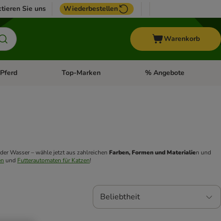
tieren Sie uns
Wiederbestellen
Warenkorb
Pferd
Top-Marken
% Angebote
: Fisch
tegorie-Menü öffnen: Vogel
Kategorie-Menü öffnen: Pferd
Kategorie-Menü öffnen: T
oder Wasser – wähle jetzt aus zahlreichen 
Farben, Formen und Materialie
n und 
en
 und 
Futterautomaten für Katzen
! 
Beliebtheit