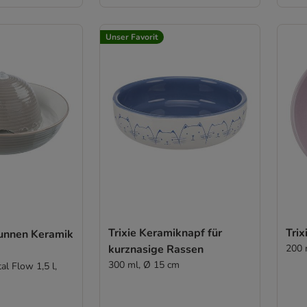
Unser Favorit
Trixie Keramiknapf für
Trix
runnen Keramik
kurznasige Rassen
200 
300 ml, Ø 15 cm
al Flow 1,5 l,