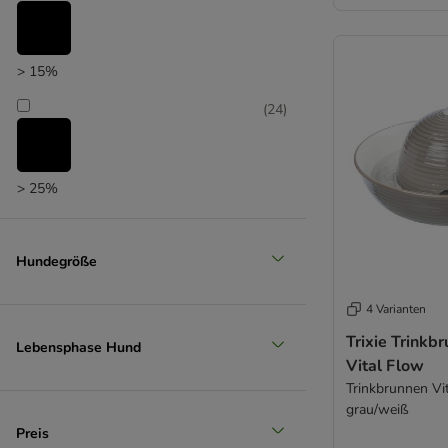
> 15%
(
24
)
> 25%
(
16
)
Hundegröße
> 35%
4 Varianten
Trixie Trinkb
(
12
)
Lebensphase Hund
Vital Flow
Trinkbrunnen Vit
grau/weiß
> 50%
Preis