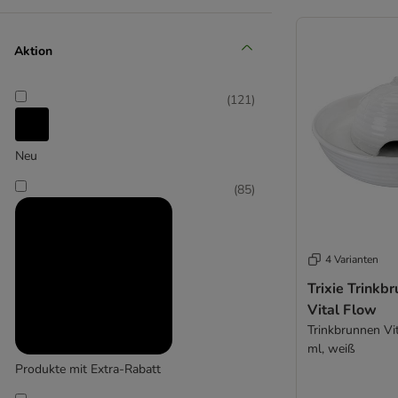
(
2
)
Aktion
(
121
)
Neu
(
85
)
Canadian Cat Company
(
14
)
4 Varianten
Trixie Trinkb
Cat Mate
Vital Flow
Trinkbrunnen Vi
ml, weiß
Produkte mit Extra-Rabatt