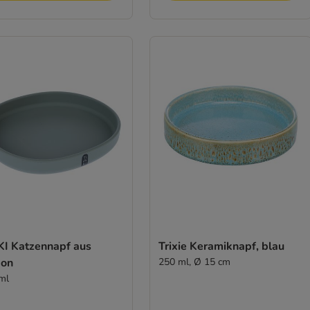
KI Katzennapf aus
Trixie Keramiknapf, blau
kon
250 ml, Ø 15 cm
ml