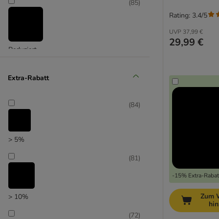
(
85
)
Rating: 3.4/5
UVP
37,99 €
29,99 €
Reduziert
(
37
)
Extra-Rabatt
(
84
)
Unser Favorit
> 5%
(
81
)
-15% Extra-Rabatt
Zum 
> 10%
hi
(
72
)