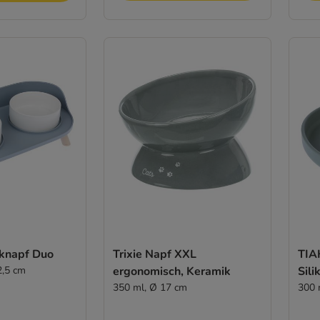
knapf Duo
Trixie Napf XXL
TIA
2,5 cm
ergonomisch, Keramik
Sili
350 ml, Ø 17 cm
300 