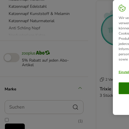
Katzennapf Edelstahl
Katzennapf Kunststoff & Melamin
Wir ve
Katzennapf Naturmaterial
verwen
Anti Schling Napf
können
Cookie
Napfunterlage Katze
Produk
Dosendeckel & Löffel
jederz
Inform
Katzenfutter Aufbewahrung
person
beeztees
sowie
5% Rabatt auf jeden Abo-
Catit
Artikel
Designed by Lotte
Einste
SureFeed
2 Varianten
Tiaki
Trixie Dosen
Marke
Trixie
3 Stück, Ø 7,6 
Suchen
(
1
)