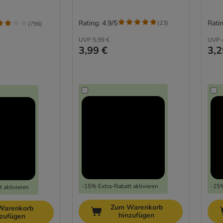
Rating: 4.9/5
Ratin
(
23
)
(
796
)
UVP
5,99 €
UVP
3,99 €
3,2
-15% Extra-Rabatt aktivieren
-15%
 aktivieren
Zum Warenkorb
Warenkorb
hinzufügen
nzufügen