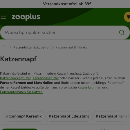
Versandkostenfrei ab 39€
Menü
Produkte
suchen
Katzenfutter & Zubehör
Katzennapf & Tränke
Katzennapf
Katzennäpfe sind ein Muss in jedem Katzenhaushalt. Egal ob für 
Katzentrockenfutter
, 
Katzennassfutter
 oder Wasser – wähle jetzt aus zahlreichen 
Farben, Formen und Materialie
n und finde so den neuen Lieblings-Futternapf 
deiner Katze! Entdecke außerdem auch praktische 
Katzenbrunnen
 und 
Futterautomaten für Katzen
! 
Katzennapf Keramik
Katzennapf Edelstahl