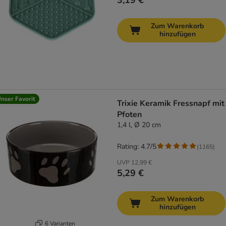
3,19 €
Zum Warenkorb
hinzufügen
nser Favorit
Trixie Keramik Fressnapf mit
Pfoten
1,4 l, Ø 20 cm
Rating: 4.7/5
(
1165
)
UVP
12,99 €
5,29 €
Zum Warenkorb
hinzufügen
6 Varianten