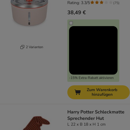
Rating: 3.3/5
(
75
)
38,49 €
2 Varianten
-15% Extra-Rabatt aktivieren
Zum Warenkorb
hinzufügen
Harry Potter Schleckmatte
Sprechender Hut
L 22 x B 18 x H 1 cm