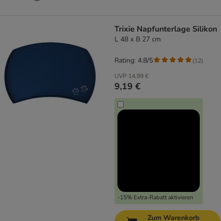
Trixie Napfunterlage Silikon
L 48 x B 27 cm
Rating: 4.8/5
(
12
)
UVP
14,99 €
9,19 €
-15% Extra-Rabatt aktivieren
Zum Warenkorb