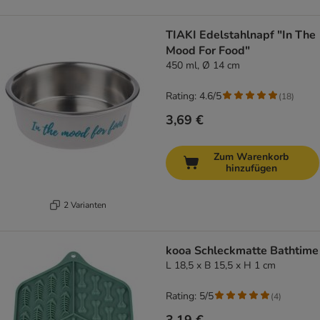
TIAKI Edelstahlnapf "In The
Mood For Food"
450 ml, Ø 14 cm
Rating: 4.6/5
(
18
)
3,69 €
Zum Warenkorb
hinzufügen
2 Varianten
kooa Schleckmatte Bathtime
L 18,5 x B 15,5 x H 1 cm
Rating: 5/5
(
4
)