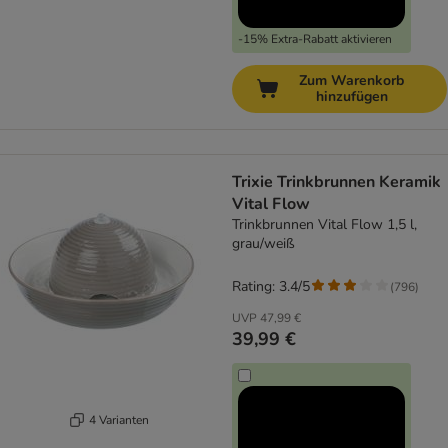
-15% Extra-Rabatt aktivieren
Zum Warenkorb
hinzufügen
Trixie Trinkbrunnen Keramik
Vital Flow
Trinkbrunnen Vital Flow 1,5 l,
grau/weiß
Rating: 3.4/5
(
796
)
UVP
47,99 €
39,99 €
4 Varianten