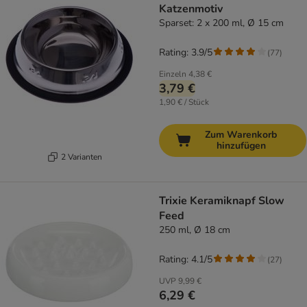
Katzenmotiv
Sparset: 2 x 200 ml, Ø 15 cm
Rating: 3.9/5
(
77
)
Einzeln
4,38 €
3,79 €
1,90 € / Stück
Zum Warenkorb
hinzufügen
2 Varianten
Trixie Keramiknapf Slow
Feed
250 ml, Ø 18 cm
Rating: 4.1/5
(
27
)
UVP
9,99 €
6,29 €