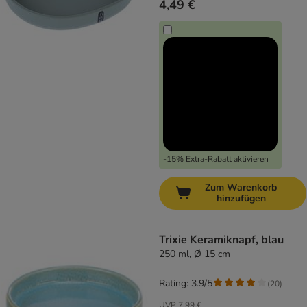
4,49 €
-15% Extra-Rabatt aktivieren
Zum Warenkorb
hinzufügen
Trixie Keramiknapf, blau
250 ml, Ø 15 cm
Rating: 3.9/5
(
20
)
UVP
7,99 €