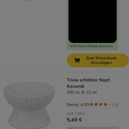
-15% Extra-Rabatt aktivieren
Zum Warenkorb
hinzufügen
Trixie erhöhter Napf,
Keramik
200 ml, Ø 13 cm
Rating: 4.3/5
(
12
)
UVP
7,99 €
5,49 €