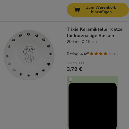
Zum Warenkorb
hinzufügen
Trixie Keramikteller Katze
für kurznasige Rassen
200 ml, Ø 15 cm
Rating: 4.4/5
(
18
)
UVP
5,99 €
3,79 €