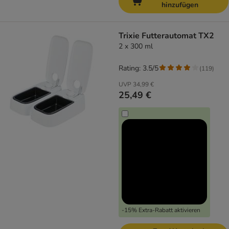
hinzufügen
Trixie Futterautomat TX2
2 x 300 ml
Rating: 3.5/5
(
119
)
UVP
34,99 €
25,49 €
-15% Extra-Rabatt aktivieren