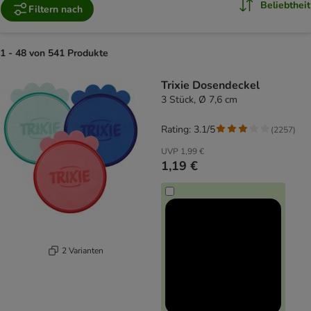
Beliebtheit
Filtern nach
1 - 48 von 541 Produkte
product items have been changed
Trixie Dosendeckel
3 Stück, Ø 7,6 cm
Rating: 3.1/5
(
2257
)
UVP
1,99 €
1,19 €
2 Varianten