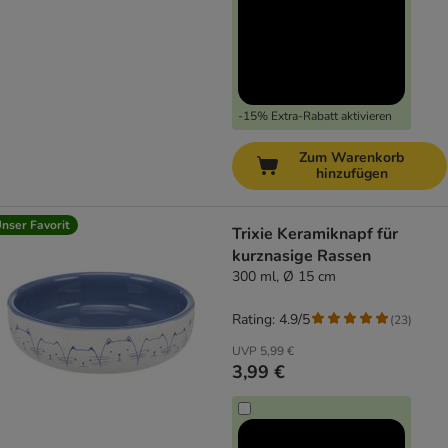
-15% Extra-Rabatt aktivieren
Zum Warenkorb
hinzufügen
nser Favorit
Trixie Keramiknapf für
kurznasige Rassen
300 ml, Ø 15 cm
Rating: 4.9/5
(
23
)
UVP
5,99 €
3,99 €