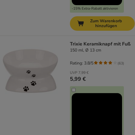
-15% Extra-Rabatt aktivieren
Zum Warenkorb
hinzufügen
Trixie Keramiknapf mit Fuß
150 ml, Ø 13 cm
Rating: 3.8/5
(
63
)
UVP
7,99 €
5,99 €