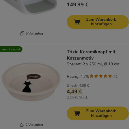
149,99 €
Zum Warenkorb
hinzufügen
5 Varianten
nser Favorit
Trixie Keramiknapf mit
Katzenmotiv
Sparset: 2 x 250 ml, Ø 13 cm
Rating: 4.7/5
(
42
)
Einzeln
4,98 €
4,49 €
2,25 € / Stück
Zum Warenkorb
hinzufügen
2 Varianten