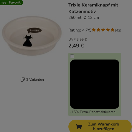
nser Favorit
Trixie Keramiknapf mit
Katzenmotiv
250 ml, Ø 13 cm
Rating: 4.7/5
(
42
)
UVP
3,99 €
2,49 €
2 Varianten
-15% Extra-Rabatt aktivieren
Zum Warenkorb
hinzufügen