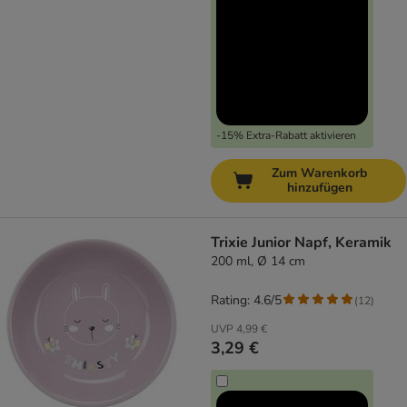
-15% Extra-Rabatt aktivieren
Zum Warenkorb
hinzufügen
Trixie Junior Napf, Keramik
200 ml, Ø 14 cm
Rating: 4.6/5
(
12
)
UVP
4,99 €
3,29 €