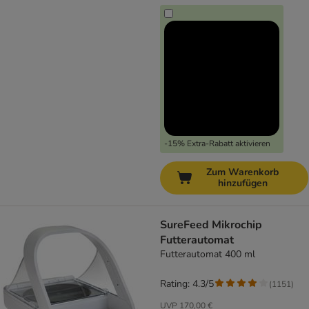
-15% Extra-Rabatt aktivieren
Zum Warenkorb
hinzufügen
SureFeed Mikrochip
Futterautomat
Futterautomat 400 ml
Rating: 4.3/5
(
1151
)
UVP
170,00 €