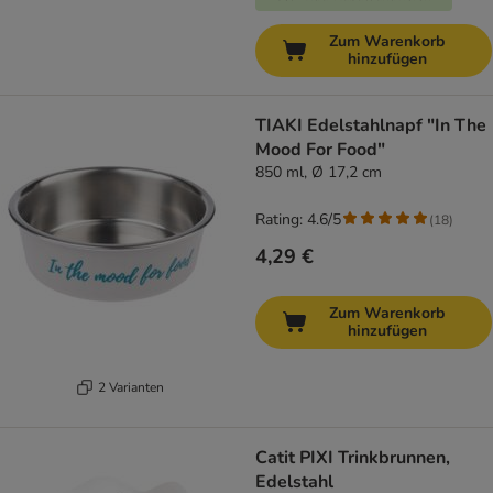
Zum Warenkorb
hinzufügen
TIAKI Edelstahlnapf "In The
Mood For Food"
850 ml, Ø 17,2 cm
Rating: 4.6/5
(
18
)
4,29 €
Zum Warenkorb
hinzufügen
2 Varianten
Catit PIXI Trinkbrunnen,
Edelstahl