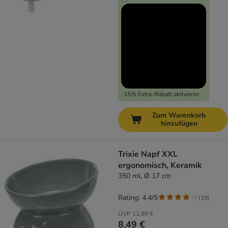
-15% Extra-Rabatt aktivieren
Zum Warenkorb
hinzufügen
Trixie Napf XXL
ergonomisch, Keramik
350 ml, Ø 17 cm
Rating: 4.4/5
(
19
)
UVP
11,99 €
8,49 €