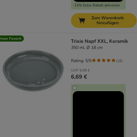
-15% Extra-Rabatt aktivieren
Zum Warenkorb
hinzufügen
nser Favorit
Trixie Napf XXL, Keramik
350 ml, Ø 18 cm
Rating: 5/5
(
18
)
UVP
9,99 €
6,69 €