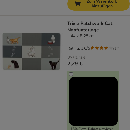
Zum Warenkorb
hinzufügen
Trixie Patchwork Cat
Napfunterlage
L 44 x B 28 cm
Rating: 3.6/5
(
14
)
UVP
3,49 €
2,29 €
-15% Extra-Rabatt aktivieren