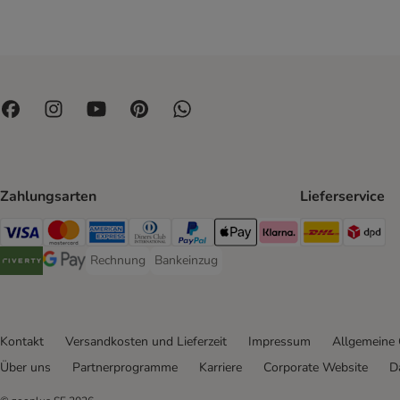
Zahlungsarten
Lieferservice
DHL Ship
DP
Visa Payment Method
Mastercard Payment Method
American Express Payment Method
Diners Club Payment Method
PayPal Payment Method
Apple Pay Payment Method
Klarna Payment Method
Rechnung
Bankeinzug
Rechnung Payment Method
Bankeinzug Payment Method
Riverty Payment Method
Google Pay Payment Method
Kontakt
Versandkosten und Lieferzeit
Impressum
Allgemeine
Über uns
Partnerprogramme
Karriere
Corporate Website
D