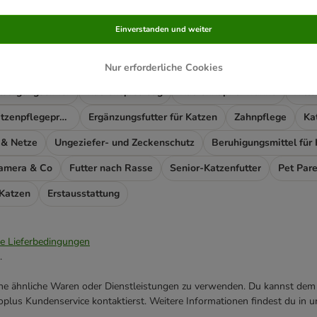
t das Richtige gefunden?
Einverstanden und weiter
ass
Katzenfutter trocken
Produkte für jedes Alter
Vet Katzen
ratzmöbel
Kratzbaum Ersatzteile & Zubehör
Kratzstämme
Kat
Nur erforderliche Cookies
tsorgungseimer
Katzenspielzeug
Katzennapf & Tränke
Kitt
Fellpflege & Katzenpflegeprodukte
Ergänzungsfutter für Katzen
Zahnpflege
Ka
 & Netze
Ungeziefer- und Zeckenschutz
Beruhigungsmittel für
Kamera & Co
Futter nach Rasse
Senior-Katzenfutter
Pet Pare
 Katzen
Erstausstattung
ie Lieferbedingungen
.
ene ähnliche Waren oder Dienstleistungen zu verwenden. Du kannst dem j
plus Kundenservice kontaktierst. Weitere Informationen findest du in 