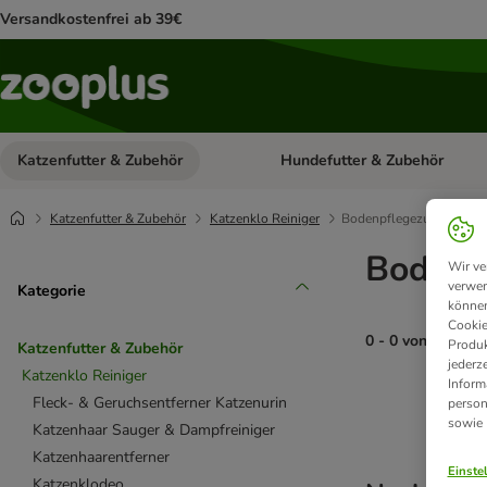
Versandkostenfrei ab 39€
Katzenfutter & Zubehör
Hundefutter & Zubehör
Kategorie-Menü öffnen: Katzenf
Katzenfutter & Zubehör
Katzenklo Reiniger
Bodenpflegezubehör
Bodenp
Wir ve
verwen
Kategorie
können
Cookie
0 - 0 von 0 Prod
Produk
Katzenfutter & Zubehör
jederz
Katzenklo Reiniger
Inform
product items ha
Fleck- & Geruchsentferner Katzenurin
person
sowie
Katzenhaar Sauger & Dampfreiniger
Katzenhaarentferner
Einste
Katzenklodeo