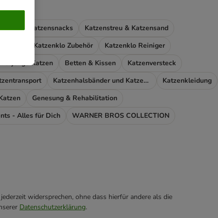
futter
Katzensnacks
Katzenstreu & Katzensand
zenklos
Katzenklo Zubehör
Katzenklo Reiniger
en & junge Katzen
Betten & Kissen
Katzenversteck
tzentransport
Katzenhalsbänder und Katzengeschirr
Katzenkleidung
 Katzen
Genesung & Rehabilitation
nts - Alles für Dich
WARNER BROS COLLECTION
ederzeit widersprechen, ohne dass hierfür andere als die
unserer
Datenschutzerklärung
.