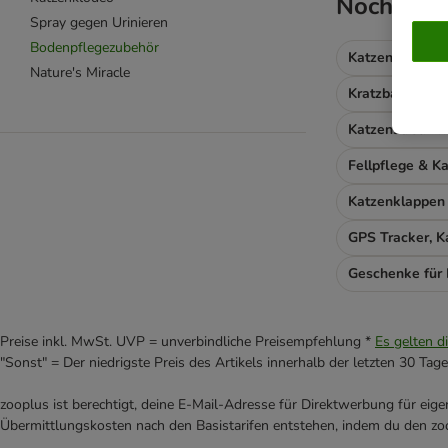
Noch nich
Spray gegen Urinieren
Bodenpflegezubehör
Katzenfutter n
Nature's Miracle
Kratzbaum & K
Katzenstreu En
Katzenklappen
GPS Tracker, 
Geschenke für
Preise inkl. MwSt. UVP = unverbindliche Preisempfehlung *
Es gelten d
"Sonst" = Der niedrigste Preis des Artikels innerhalb der letzten 30 Tage
zooplus ist berechtigt, deine E-Mail-Adresse für Direktwerbung für eig
Übermittlungskosten nach den Basistarifen entstehen, indem du den zoo