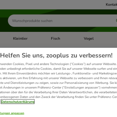
Kontak
Produkte
suchen
Kleintier
Fisch
Vogel
utter & Zubehör
Kategorie-Menü öffnen: Hundefutter & Zubehör
Kategorie-Menü öffnen: Kleintier
Kategorie-Menü öffnen
Ka
Helfen Sie uns, zooplus zu verbessern!
flegezubehör für Katzenhaush
rwenden Cookies, Pixel und andere Technologien (“Cookies”) auf unserer Webseite.
den unbedingt erforderliche Cookies, damit Sie auf unserer Webseite surfen und ei
. Mit Ihrem Einverständnis möchten wir Leistungs-, Funktionelle- und Marketingzw
s aktivieren, um Ihre Erfahrung mit unserer Webseite zu verbessern und Ihnen relev
ukte
te und Dienstleistungen zu zeigen, sowie zur Personalisierung von Werbung. Sie 
eit Änderungen in unserem Präferenz-Center (“Einstellungen anpassen”) vornehmen
ationen über den für die Verarbeitung Ihrer Daten Verantwortlichen, die verarbeiteten
ve been changed
enbezogenen Daten und den Zweck der Verarbeitung finden Sie unter Präferenz-Cen
Datenschutzerklärung
llungen anpassen