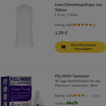
kooa Zahnpflegefinger aus
Silikon
L 5 cm, 1 Stück
Rating: 4.8/5
(
5
)
1,29 €
Zum Warenkorb
hinzufügen
FELIWAY Optimum
30 Tage Nachfüllflakon für den
Pheromon Verdampfer, 48ml
Rating: 3.4/5
(
230
)