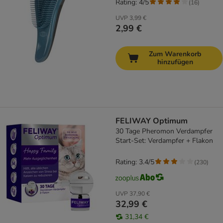
Rating: 4/5
(
16
)
UVP
3,99 €
2,99 €
Zum Warenkorb
hinzufügen
FELIWAY Optimum
30 Tage Pheromon Verdampfer
Start-Set: Verdampfer + Flakon
Rating: 3.4/5
(
230
)
UVP
37,90 €
32,99 €
31,34 €