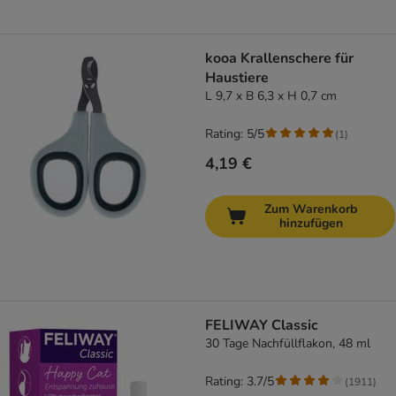
kooa Krallenschere für
Haustiere
L 9,7 x B 6,3 x H 0,7 cm
Rating: 5/5
(
1
)
4,19 €
Zum Warenkorb
hinzufügen
FELIWAY Classic
30 Tage Nachfüllflakon, 48 ml
Rating: 3.7/5
(
1911
)