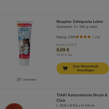
Beaphar Zahnpasta Leber
Sparpaket: 3 x 100 g Leber
Rating: 3.9/5
(
28
)
Einzeln
11,07 €
9,99 €
33,30 € / kg
Zum Warenkorb
hinzufügen
2 Varianten
TIAKI Katzenbürste Brush &
Click
L 19,6 x B 8,5 x H 4,6 cm