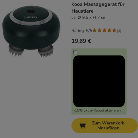
kooa Massagegerät für
Haustiere
ca. Ø 9,5 x H 7 cm
Rating: 5/5
(
4
)
19,69 €
-15% Extra-Rabatt aktivieren
Zum Warenkorb
hinzufügen