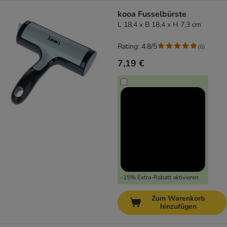
kooa Fusselbürste
L 18,4 x B 18,4 x H 7,3 cm
Rating: 4.8/5
(
6
)
7,19 €
-15% Extra-Rabatt aktivieren
Zum Warenkorb
hinzufügen