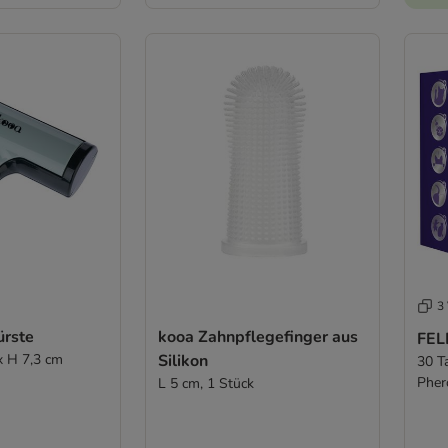
3 
ürste
kooa Zahnpflegefinger aus
FEL
x H 7,3 cm
Silikon
30 T
Pher
L 5 cm, 1 Stück