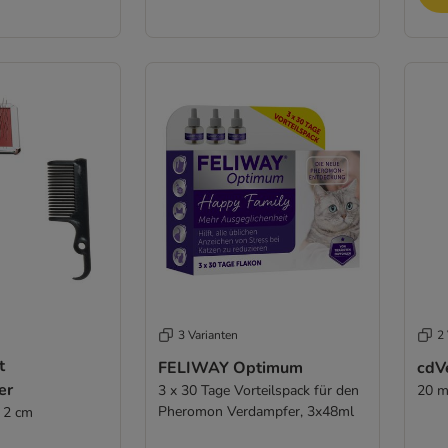
3 Varianten
2 
t
FELIWAY Optimum
cdV
er
3 x 30 Tage Vorteilspack für den
20 m
Pheromon Verdampfer, 3x48ml
H 2 cm