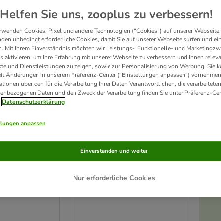
ve been changed
Helfen Sie uns, zooplus zu verbessern!
rwenden Cookies, Pixel und andere Technologien (“Cookies”) auf unserer Webseite.
den unbedingt erforderliche Cookies, damit Sie auf unserer Webseite surfen und ei
. Mit Ihrem Einverständnis möchten wir Leistungs-, Funktionelle- und Marketingzw
s aktivieren, um Ihre Erfahrung mit unserer Webseite zu verbessern und Ihnen relev
te und Dienstleistungen zu zeigen, sowie zur Personalisierung von Werbung. Sie 
eit Änderungen in unserem Präferenz-Center (“Einstellungen anpassen”) vornehmen
ationen über den für die Verarbeitung Ihrer Daten Verantwortlichen, die verarbeiteten
enbezogenen Daten und den Zweck der Verarbeitung finden Sie unter Präferenz-Cen
Datenschutzerklärung
llungen anpassen
Einverstanden und weiter
andschuh
Naturhaarbürste
L 17 cm
Nur erforderliche Cookies
cm