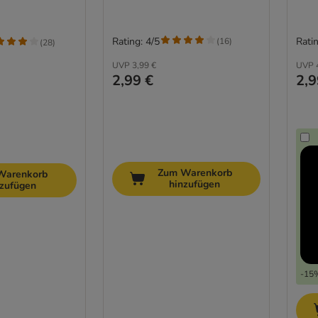
Rating: 4/5
Ratin
(
16
)
(
28
)
UVP
3,99 €
UVP
2,99 €
2,9
Zum Warenkorb
Warenkorb
hinzufügen
nzufügen
-15%