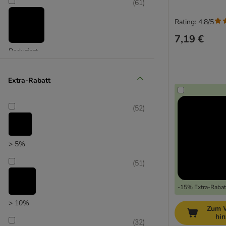
(
61
)
Rating: 4.8/5
7,19 €
Reduziert
(
7
)
Extra-Rabatt
(
52
)
Unser Favorit
> 5%
(
51
)
-15% Extra-Rabatt
> 10%
Zum 
hi
(
32
)