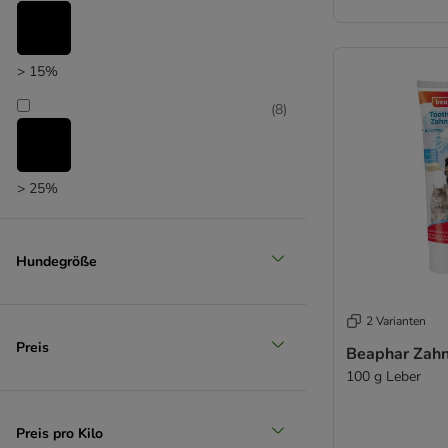
> 15%
(
8
)
> 25%
(
2
)
Hundegröße
> 35%
2 Varianten
(
1
)
Preis
Beaphar Zahn
100 g Leber
> 50%
Preis pro Kilo