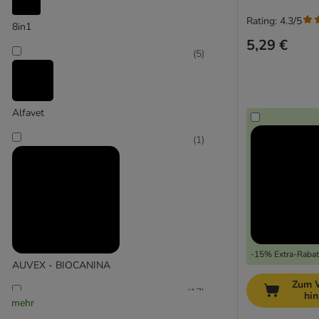
Rating: 4.3/5
8in1
5,29 €
(
5
)
Alfavet
(
1
)
-15% Extra-Rabatt
AUVEX - BIOCANINA
Zum 
(
17
)
hi
mehr