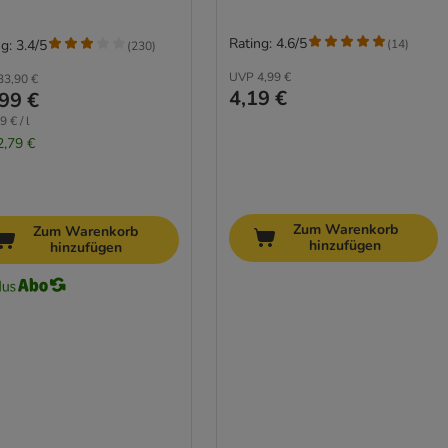
Rating: 4.6/5
(
14
)
g: 3.4/5
(
230
)
UVP
4,99 €
33,90 €
4,19 €
99 €
 € / l
2,79 €
Zum Warenkorb
Zum Warenkorb
hinzufügen
hinzufügen