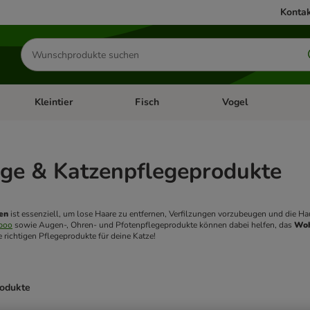
Kontak
Produkte
suchen
Kleintier
Fisch
Vogel
utter & Zubehör
Kategorie-Menü öffnen: Hundefutter & Zubehör
Kategorie-Menü öffnen: Kleintier
Kategorie-Menü öffnen
Ka
ege & Katzenpflegeprodukte
zen
 ist essenziell, um lose Haare zu entfernen, Verfilzungen vorzubeugen und die Ha
poo
 sowie Augen‑, Ohren‑ und Pfotenpflegeprodukte können dabei helfen, das 
Woh
ie richtigen Pflegeprodukte für deine Katze!
rodukte