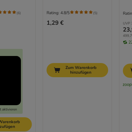
Rating: 4.8/5
(
6
)
(
5
)
Ratin
1,29 €
UVP
23,
499,79
2
Zum Warenkorb
hinzufügen
 aktivieren
Warenkorb
nzufügen