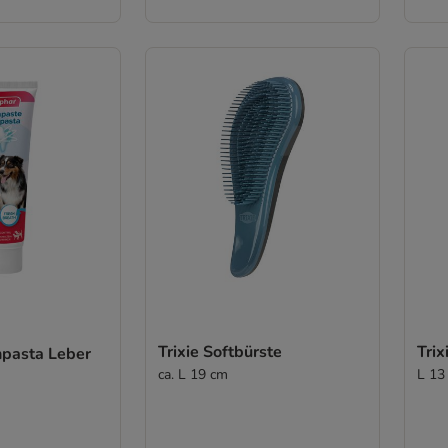
Trixie Softbürste
Tri
pasta Leber
ca. L 19 cm
L 13