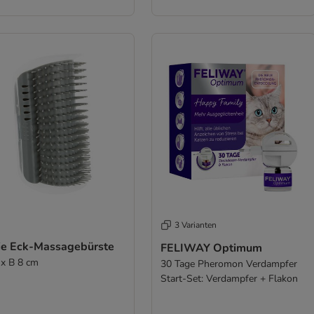
3 Varianten
xie Eck-Massagebürste
FELIWAY Optimum
 x B 8 cm
30 Tage Pheromon Verdampfer
Start-Set: Verdampfer + Flakon