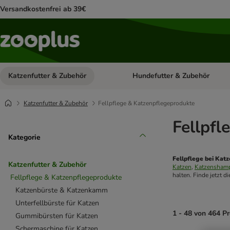
Versandkostenfrei ab 39€
Katzenfutter & Zubehör
Hundefutter & Zubehör
Kategorie-Menü öffnen: Katzenf
Katzenfutter & Zubehör
Fellpflege & Katzenpflegeprodukte
Fellpfl
Kategorie
Fellpflege bei Kat
Katzenfutter & Zubehör
Katzen
, 
Katzensham
halten. Finde jetzt d
Fellpflege & Katzenpflegeprodukte
Katzenbürste & Katzenkamm
Unterfellbürste für Katzen
1 - 48 von 464 P
Gummibürsten für Katzen
Schermaschine für Katzen