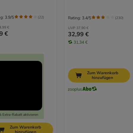
g: 3.9/5
(
22
)
Rating: 3.4/5
(
230
)
4,99 €
UVP
37,90 €
9 €
32,99 €
31,34 €
Zum Warenkorb
hinzufügen
 Extra-Rabatt aktivieren
Zum Warenkorb
hinzufügen