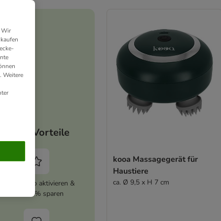
 Wir
nkaufen
ecke-
ante
können
. Weitere
ter
Deine Vorteile
kooa Massagegerät für
Haustiere
ca. Ø 9,5 x H 7 cm
zooplus Abo aktivieren &
immer 5% sparen