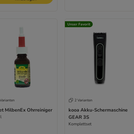
Unser Favorit
Varianten
2 Varianten
et MilbenEx Ohrreiniger
kooa Akku-Schermaschine
l
GEAR 3S
Komplettset