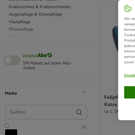
product items ha
Krallenschere & Krallenschneider
Augenpflege & Ohrenpflege
Wir ve
Hautpflege
verwen
Pfotenpflege
können
Cookie
Katzenshampoo
Produk
Handtücher für Katzen
jederz
Inform
Feuchttücher & Pflegesprays
person
Tierhaarentferner & Fusselrollen
sowie
5% Rabatt auf jeden Abo-
beaphar
Artikel
Felisept
Einste
FURminator
kooa
Marke
Fellpflege H
Trixie
Katze
Vetriderm
Suchen
ca. L 24 x B 18 
(
1
)