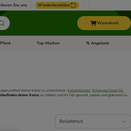
tieren Sie uns
Wiederbestellen
Warenkorb
Pferd
Top-Marken
% Angebote
: Fisch
tegorie-Menü öffnen: Vogel
Kategorie-Menü öffnen: Pferd
Kategorie-Menü öffnen: T
utgesundheit deiner Katze zu unterstützen. 
Katzenbürsten
, 
Schermaschinen für 
lbefinden deiner Katze
 zu stärken und ihr Fell gesund, sauber und glänzend zu 
Beliebtheit